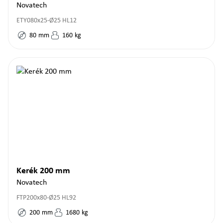
Novatech
ETY080x25-Ø25 HL12
80
mm
160
kg
Kerék 200 mm
Novatech
FTP200x80-Ø25 HL92
200
mm
1680
kg