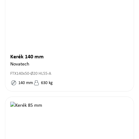
Kerék 140 mm
Novatech
FTX140x50-Ø20 HL55-A
140
mm
630
kg