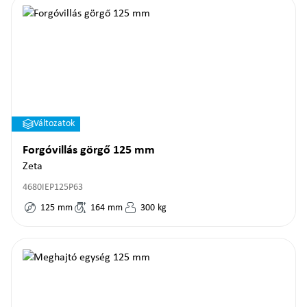
Változatok
Forgóvillás görgő 125 mm
Zeta
4680IEP125P63
125
mm
164
mm
300
kg