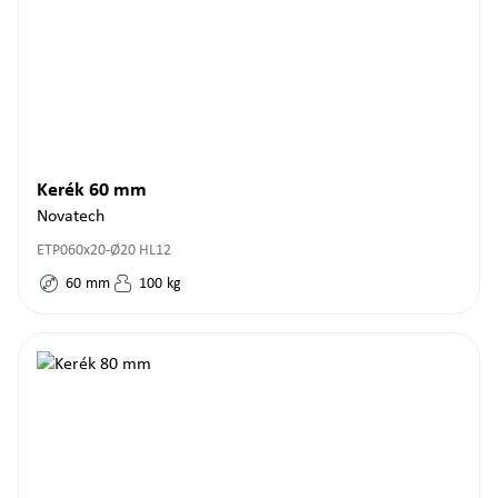
Kerék 60 mm
Novatech
ETP060x20-Ø20 HL12
60
mm
100
kg