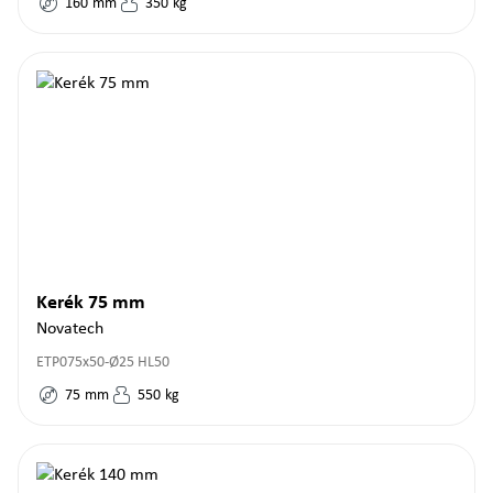
160
mm
350
kg
Kerék 75 mm
Novatech
ETP075x50-Ø25 HL50
75
mm
550
kg