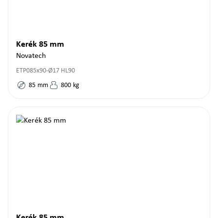
Kerék 85 mm
Novatech
ETP085x90-Ø17 HL90
85
mm
800
kg
Kerék 85 mm