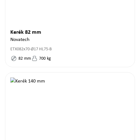
Kerék 82 mm
Novatech
ETX082x70-Ø17 HL75-B
82
mm
700
kg