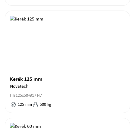
Kerék 125 mm
Novatech
ITB125x50-Ø17 H7
125
mm
500
kg