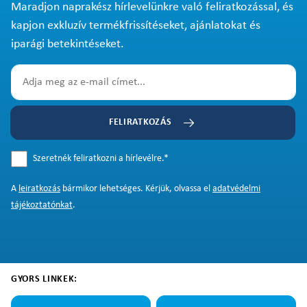
Maradjon naprakész hírlevelünkre való feliratkozással, és
kapjon exkluzív termékfrissítéseket, ajánlatokat és
iparági betekintéseket.
FELIRATKOZÁS
Szeretnék feliratkozni a hírlevélre.
*
A
leiratkozás
bármikor lehetséges. Kérjük, olvassa el
adatvédelmi
tájékoztatónkat
.
GYORS LINKEK: