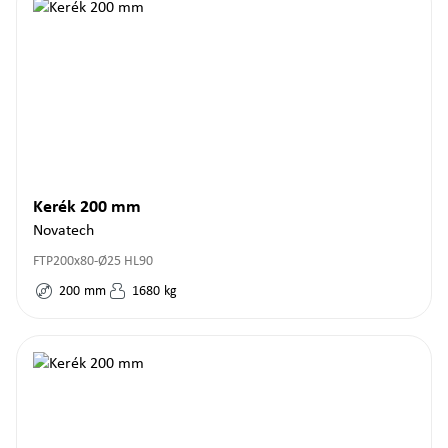
Kerék 200 mm
Novatech
FTP200x80-Ø25 HL90
200
mm
1680
kg