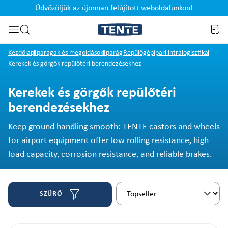
Üdvözöljük az újonnan felújított weboldalunkon!
Ugrás a kereséshez
Kezdőlap
Iparágak és megoldások
Iparág
Repülőgépipari intralogisztika
Kerekek és görgők repülőtéri berendezésekhez
Kerekek és görgők repülőtéri
berendezésekhez
Keep ground handling smooth: TENTE castors and wheels
for airport equipment offer low rolling resistance, high
load capacity, corrosion resistance, and reliable brakes.
SZŰRŐ