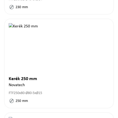
230
mm
Kerék 250 mm
Novatech
FTF250x80-Ø80-5xØ15
250
mm