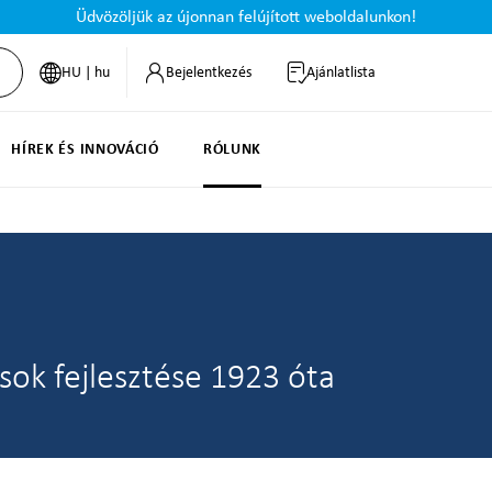
Üdvözöljük az újonnan felújított weboldalunkon!
HU | hu
Bejelentkezés
Ajánlatlista
HÍREK ÉS INNOVÁCIÓ
RÓLUNK
sok fejlesztése 1923 óta