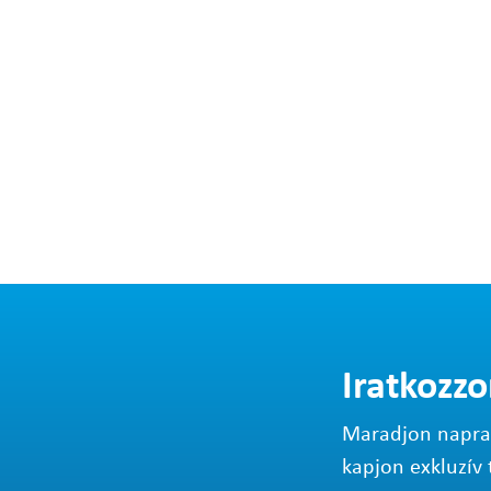
Iratkozzo
Maradjon napraké
kapjon exkluzív 