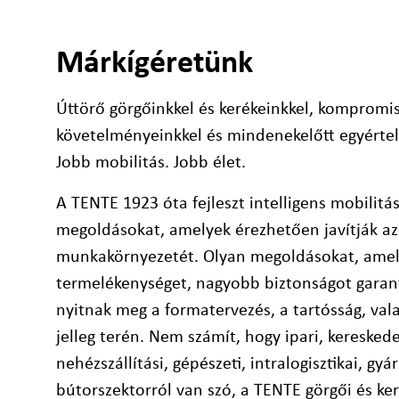
Márkígéretünk
Úttörő görgőinkkel és kerékeinkkel, komprom
követelményeinkkel és mindenekelőtt egyérte
Jobb mobilitás. Jobb élet.
A TENTE 1923 óta fejleszt intelligens mobilit
megoldásokat, amelyek érezhetően javítják az
munkakörnyezetét. Olyan megoldásokat, amel
termelékenységet, nagyobb biztonságot garant
nyitnak meg a formatervezés, a tartósság, val
jelleg terén. Nem számít, hogy ipari, keresked
nehézszállítási, gépészeti, intralogisztikai, gy
bútorszektorról van szó, a TENTE görgői és ker