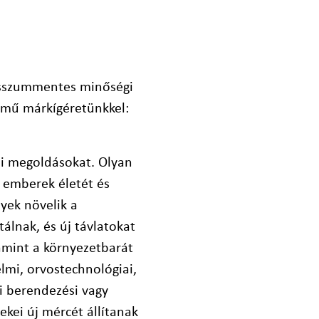
isszummentes minőségi
lmű márkígéretünkkel:
ási megoldásokat. Olyan
 emberek életét és
yek növelik a
álnak, és új távlatokat
amint a környezetbarát
elmi, orvostechnológiai,
ári berendezési vagy
ekei új mércét állítanak