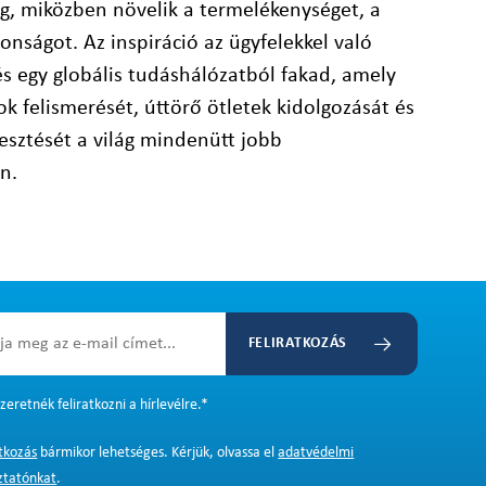
g, miközben növelik a termelékenységet, a
onságot. Az inspiráció az ügyfelekkel való
s egy globális tudáshálózatból fakad, amely
ok felismerését, úttörő ötletek kidolgozását és
lesztését a világ mindenütt jobb
n.
FELIRATKOZÁS
zeretnék feliratkozni a hírlevélre.
*
atkozás
bármikor lehetséges. Kérjük, olvassa el
adatvédelmi
ztatónkat
.