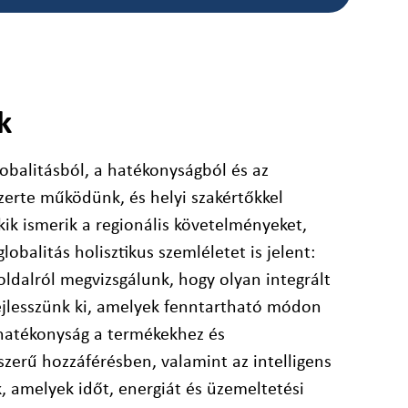
k
obalitásból, a hatékonyságból és az
szerte működünk, és helyi szakértőkkel
kik ismerik a regionális követelményeket,
lobalitás holisztikus szemléletet is jelent:
ldalról megvizsgálunk, hogy olyan integrált
ejlesszünk ki, amelyek fenntartható módon
 hatékonyság a termékekhez és
szerű hozzáférésben, valamint az intelligens
 amelyek időt, energiát és üzemeltetési