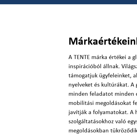
Márkaértékein
A TENTE márka értékei a gl
inspirációból állnak. Világ
támogatjuk ügyfeleinket, a
nyelveket és kultúrákat. A g
minden feladatot minden o
mobilitási megoldásokat f
javítják a folyamatokat. A
szolgáltatásokhoz való egy
megoldásokban tükröződik,