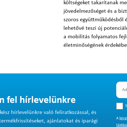
költségeket takarítanak me
jövedelmezőséget és a bizt
szoros együttműködésből é
lehetővé teszi új potenciál
a mobilitás folyamatos fej
életminőségének érdekébe
n fel hírlevelünkre
S
sz hírlevelünkre való feliratkozással, és
A
leir
termékfrissítéseket, ajánlatokat és iparági
tájéko