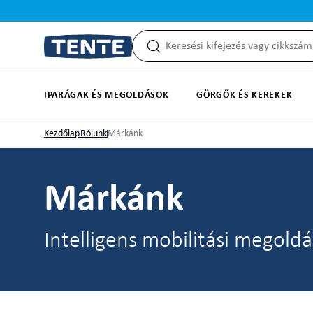
reséshez
Ugrás a fő navigációhoz
IPARÁGAK ÉS MEGOLDÁSOK
GÖRGŐK ÉS KEREKEK
Kezdőlap
Rólunk
Márkánk
Márkánk
Intelligens mobilitási megoldá