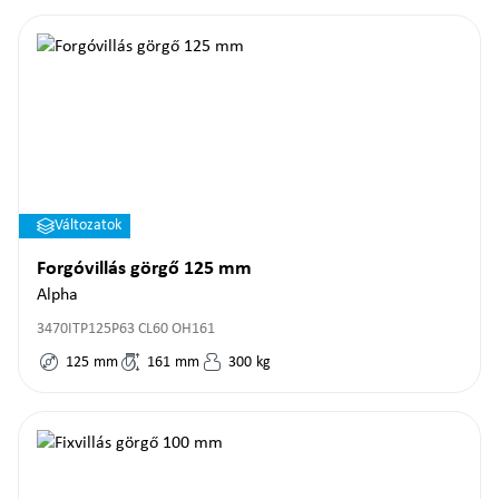
Változatok
Forgóvillás görgő 125 mm
Alpha
3470ITP125P63 CL60 OH161
125
mm
161
mm
300
kg