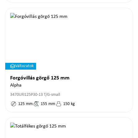
Változatok
Forgóvillás görgő 125 mm
Alpha
3470UFJ125P30-13 T/G-small
125
mm
155
mm
150
kg