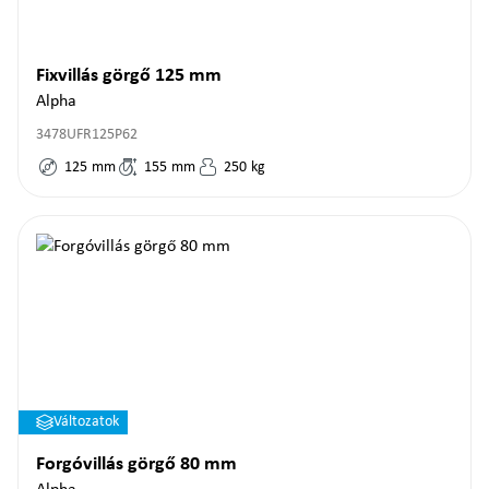
Fixvillás görgő 125 mm
Alpha
3478UFR125P62
125
mm
155
mm
250
kg
Változatok
Forgóvillás görgő 80 mm