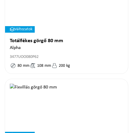
Változatok
Totálfékes görgő 80 mm
Alpha
3477UOO080P62
80
mm
108
mm
200
kg