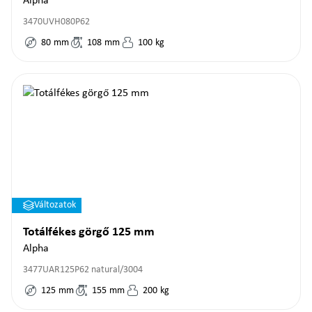
Alpha
3470UVH080P62
80
mm
108
mm
100
kg
Változatok
Totálfékes görgő 125 mm
Alpha
3477UAR125P62 natural/3004
125
mm
155
mm
200
kg