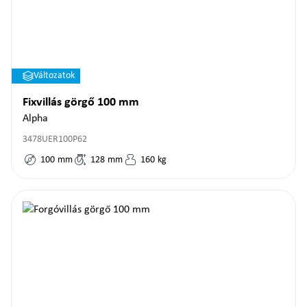
Változatok
Fixvillás görgő 100 mm
Alpha
3478UER100P62
100
mm
128
mm
160
kg