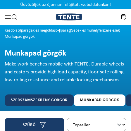
Üdvözöljük az újonnan felújított weboldalunkon!
Ugrás a kereséshez
Kezdőlap
Iparágak és megoldások
Iparág
Gépek és műhelyfelszerelések
Munkapad görgők
Munkapad görgők
Make work benches mobile with TENTE. Durable wheels
and castors provide high load capacity, floor-safe rolling,
low rolling resistance and reliable locking mechanisms.
SZERSZÁMSZEKRÉNY GÖRGŐK
MUNKAPAD GÖRGŐK
SZŰRŐ