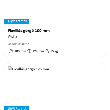
Változatok
Fixvillás görgő 100 mm
Alpha
3478PIJ100P62
100
mm
128
mm
75
kg
Változatok