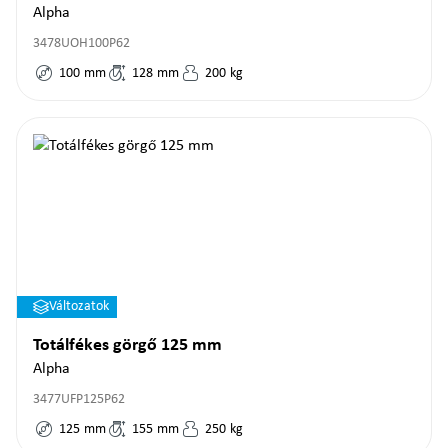
Alpha
3478UOH100P62
100
mm
128
mm
200
kg
Változatok
Totálfékes görgő 125 mm
Alpha
3477UFP125P62
125
mm
155
mm
250
kg