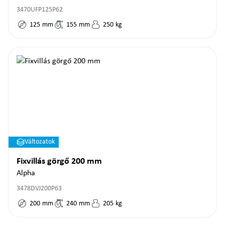
3470UFP125P62
125
mm
155
mm
250
kg
Változatok
Fixvillás görgő 200 mm
Alpha
3478DVJ200P63
200
mm
240
mm
205
kg