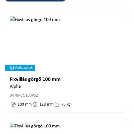
Változatok
Fixvillás görgő 100 mm
Alpha
3478PVO100P62
100
mm
128
mm
75
kg