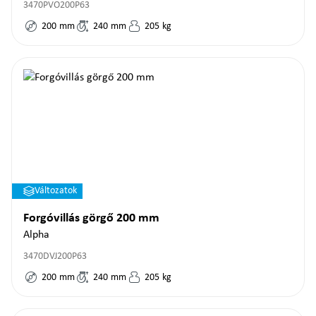
3470PVO200P63
200
mm
240
mm
205
kg
Változatok
Forgóvillás görgő 200 mm
Alpha
3470DVJ200P63
200
mm
240
mm
205
kg