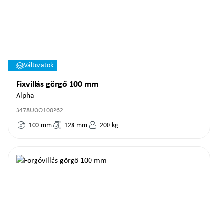
Változatok
Fixvillás görgő 100 mm
Alpha
3478UOO100P62
100
mm
128
mm
200
kg