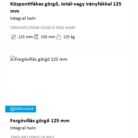
Központifékes görgő, totál-vagy irányfékkel 125
mm
Integral twin
2944UAP125R36-32S30 D 9002 4xM6
125
mm
150
mm
125
kg
Változatok
Forgóvillás görgő 125 mm
Integral twin
2940UAP125R05-28 9002