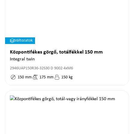
Változatok
Központifékes görgő, totálfékkel 150 mm
Integral twin
2946UAP150R36-32S30 D 9002 4xM6
150
mm
175
mm
150
kg