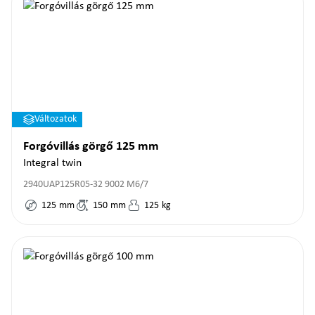
Változatok
Forgóvillás görgő 125 mm
Integral twin
2940UAP125R05-32 9002 M6/7
125
mm
150
mm
125
kg