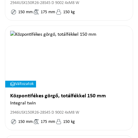
2944USX150R26-28S45 D 9002 4xM8 W
150
mm
175
mm
150
kg
Változatok
Központifékes görgő, totálfékkel 150 mm
Integral twin
2946USX150R26-28S45 D 9002 4xM8 W
150
mm
175
mm
150
kg