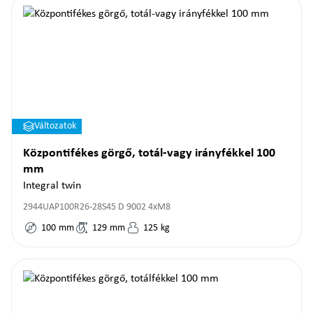
Változatok
Központifékes görgő, totál-vagy irányfékkel 100
mm
Integral twin
2944UAP100R26-28S45 D 9002 4xM8
100
mm
129
mm
125
kg