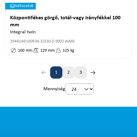
Változatok
Központifékes görgő, totál-vagy irányfékkel 100
mm
Integral twin
2944UAP100R36-32S30 D 9002 4xM6
100
mm
129
mm
125
kg
1
2
3
Oldal
Oldal
Oldal
Mennyiség