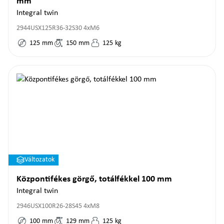
mm
Integral twin
2944USX125R36-32S30 4xM6
125
mm
150
mm
125
kg
Változatok
Központifékes görgő, totálfékkel 100 mm
Integral twin
2946USX100R26-28S45 4xM8
100
mm
129
mm
125
kg