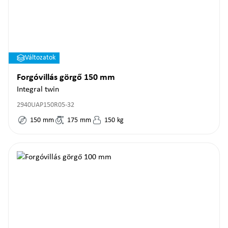
Változatok
Forgóvillás görgő 150 mm
Integral twin
2940UAP150R05-32
150
mm
175
mm
150
kg