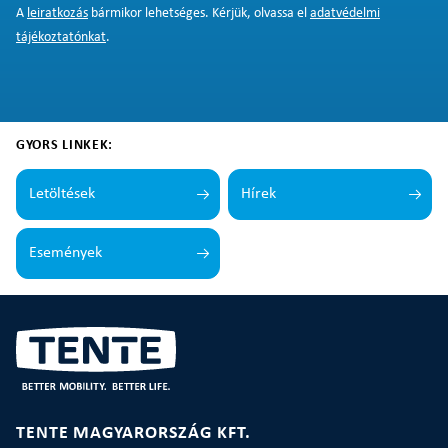
A
leiratkozás
bármikor lehetséges. Kérjük, olvassa el
adatvédelmi
tájékoztatónkat
.
GYORS LINKEK:
Letöltések
Hírek
Események
TENTE MAGYARORSZÁG KFT.