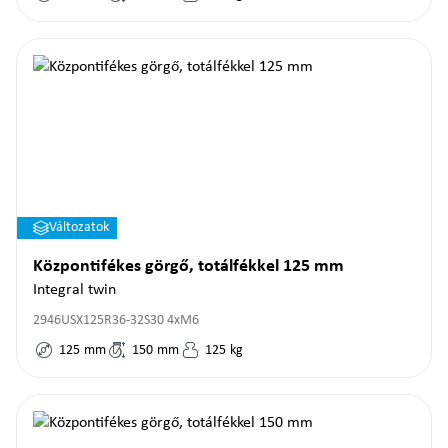
Változatok
Központifékes görgő, totálfékkel 125 mm
Integral twin
2946USX125R36-32S30 4xM6
125
mm
150
mm
125
kg