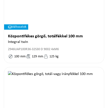
Változatok
Központifékes görgő, totálfékkel 100 mm
Integral twin
2946UAP100R36-32S30 D 9002 4xM6
100
mm
129
mm
125
kg