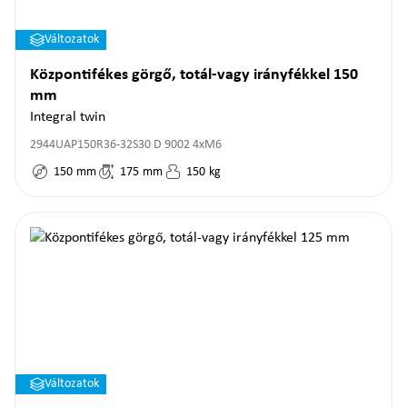
Változatok
Központifékes görgő, totál-vagy irányfékkel 150
mm
Integral twin
2944UAP150R36-32S30 D 9002 4xM6
150
mm
175
mm
150
kg
Változatok