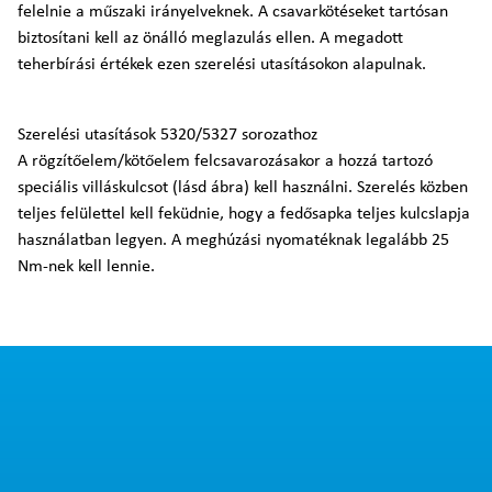
felelnie a műszaki irányelveknek. A csavarkötéseket tartósan
biztosítani kell az önálló meglazulás ellen. A megadott
teherbírási értékek ezen szerelési utasításokon alapulnak.
Szerelési utasítások 5320/5327 sorozathoz
A rögzítőelem/kötőelem felcsavarozásakor a hozzá tartozó
speciális villáskulcsot (lásd ábra) kell használni. Szerelés közben
teljes felülettel kell feküdnie, hogy a fedősapka teljes kulcslapja
használatban legyen. A meghúzási nyomatéknak legalább 25
Nm-nek kell lennie.