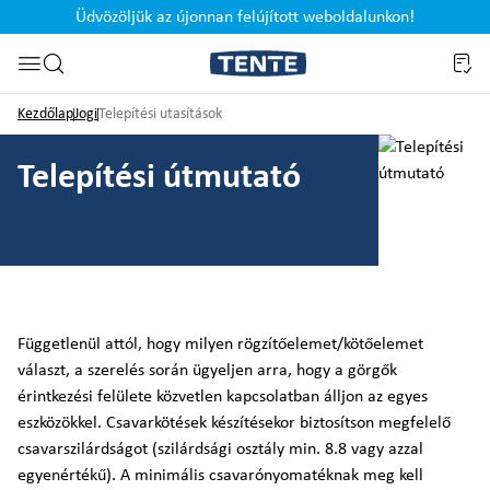
Üdvözöljük az újonnan felújított weboldalunkon!
Ugrás a kereséshez
Kezdőlap
Jogi
Telepítési utasítások
Telepítési útmutató
Függetlenül attól, hogy milyen rögzítőelemet/kötőelemet
választ, a szerelés során ügyeljen arra, hogy a görgők
érintkezési felülete közvetlen kapcsolatban álljon az egyes
eszközökkel. Csavarkötések készítésekor biztosítson megfelelő
csavarszilárdságot (szilárdsági osztály min. 8.8 vagy azzal
egyenértékű). A minimális csavarónyomatéknak meg kell