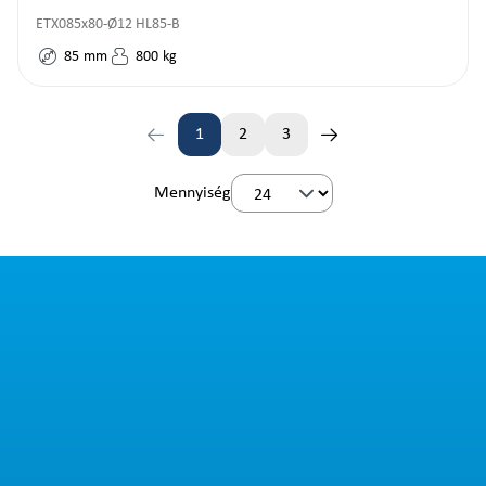
ETX085x80-Ø12 HL85-B
85
mm
800
kg
1
2
3
Oldal
Oldal
Oldal
Mennyiség