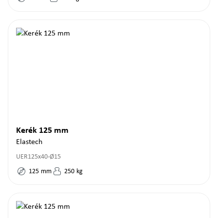
Kerék 125 mm
Elastech
UER125x40-Ø15
125
mm
250
kg