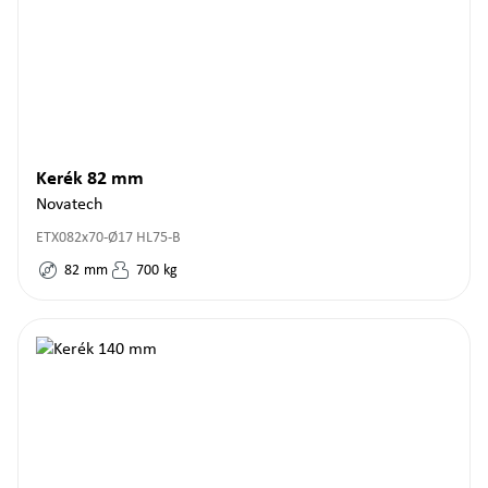
Kerék 82 mm
Novatech
ETX082x70-Ø17 HL75-B
82
mm
700
kg