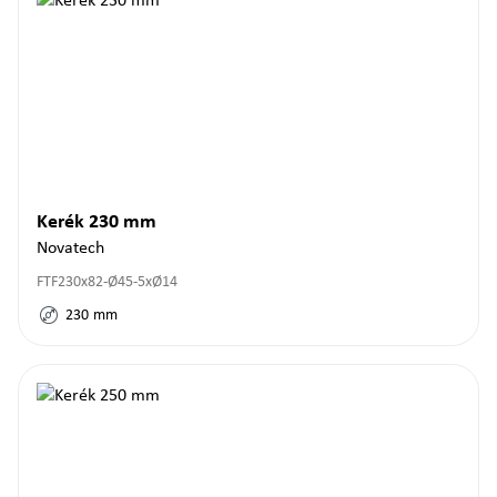
Kerék 230 mm
Novatech
FTF230x82-Ø45-5xØ14
230
mm