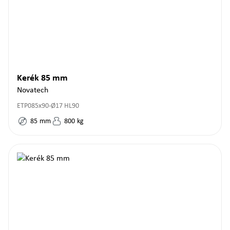
Kerék 85 mm
Novatech
ETP085x90-Ø17 HL90
85
mm
800
kg