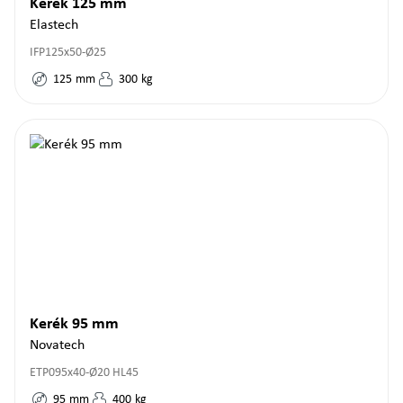
Kerék 125 mm
Elastech
IFP125x50-Ø25
125
mm
300
kg
Kerék 95 mm
Novatech
ETP095x40-Ø20 HL45
95
mm
400
kg