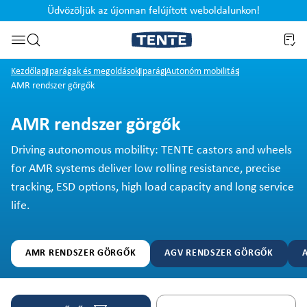
Üdvözöljük az újonnan felújított weboldalunkon!
Ugrás a kereséshez
Kezdőlap
Iparágak és megoldások
Iparág
Autonóm mobilitás
AMR rendszer görgők
AMR rendszer görgők
Driving autonomous mobility: TENTE castors and wheels
for AMR systems deliver low rolling resistance, precise
tracking, ESD options, high load capacity and long service
life.
AMR RENDSZER GÖRGŐK
AGV RENDSZER GÖRGŐK