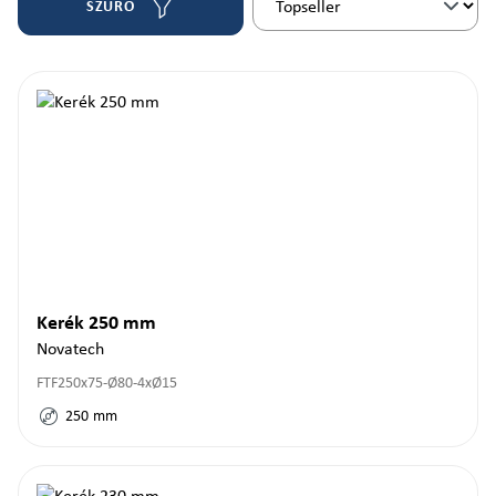
SZŰRŐ
Kerék 250 mm
Novatech
FTF250x75-Ø80-4xØ15
250
mm