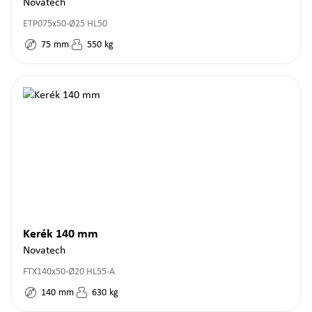
Novatech
ETP075x50-Ø25 HL50
75
mm
550
kg
Kerék 140 mm
Novatech
FTX140x50-Ø20 HL55-A
140
mm
630
kg