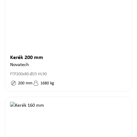
Kerék 200 mm
Novatech
FTP200x80-Ø25 HL90
200
mm
1680
kg