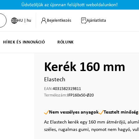
Üdvözöljük az újonnan felújított weboldalunkon!
HU | hu
Bejelentkezés
Ajánlatlista
HÍREK ÉS INNOVÁCIÓ
RÓLUNK
Kerék 160 mm
Elastech
EAN:
4031582319811
Termékszám:
IFP160x50-Ø20
Nem veszélyes anyagok
Tesztelt minőség
Az Elastech kerék egy 160 mm átmérőjű, alum
széles, rugalmas gumi, nyomot nem hagyó, vulka