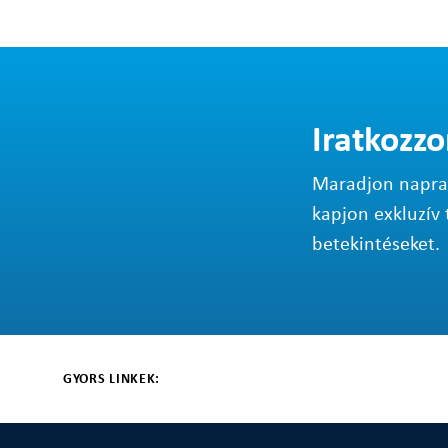
Iratkozzo
Maradjon napraké
kapjon exkluzív 
betekintéseket.
GYORS LINKEK: