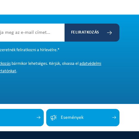
FELIRATKOZÁS
zeretnék feliratkozni a hírlevélre.
*
atkozás
bármikor lehetséges. Kérjük, olvassa el
adatvédelmi
ztatónkat
.
Események