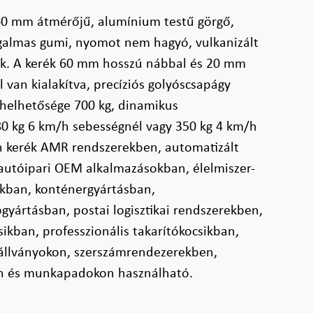
160 mm átmérőjű, alumínium testű görgő,
galmas gumi, nyomot nem hagyó, vulkanizált
zik. A kerék 60 mm hosszú nábbal és 20 mm
 van kialakítva, precíziós golyóscsapágy
erhelhetősége 700 kg, dinamikus
80 kg 6 km/h sebességnél vagy 350 kg 4 km/h
ch kerék AMR rendszerekben, automatizált
autóipari OEM alkalmazásokban, élelmiszer-
sikban, konténergyártásban,
gyártásban, postai logisztikai rendszerekben,
sikban, professzionális takarítókocsikban,
állványokon, szerszámrendezerekben,
en és munkapadokon használható.