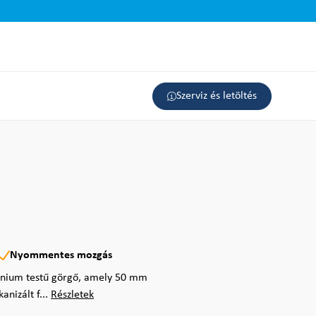
Szerviz és letöltés
Nyommentes mozgás
ínium testű görgő, amely 50 mm
nizált f...
Részletek