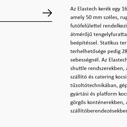
Az Elastech kerék egy 
amely 50 mm széles, ru
futófelülettel rendelke
átmérőjű tengelyfurattal
beépítéssel. Statikus t
terhelhetősége pedig 2
sebességnél. Az Elaste
shuttle rendszerekben, 
szállító és catering koc
tűzoltótechnikában, gép
gyártási és platform koc
görgős konténerekben, 
szállítóberendezésekb