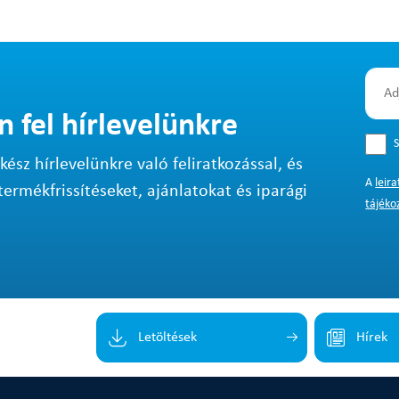
n fel hírlevelünkre
S
sz hírlevelünkre való feliratkozással, és
A
leir
termékfrissítéseket, ajánlatokat és iparági
tájéko
Letöltések
Hírek