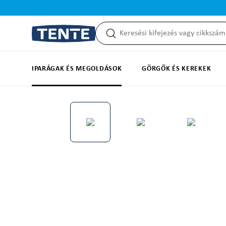
reséshez
Ugrás a fő navigációhoz
IPARÁGAK ÉS MEGOLDÁSOK
GÖRGŐK ÉS KEREKEK
Képgaléria kihagyása