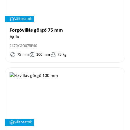
Változatok
Forgóvillás görgő 75 mm
Agila
2470YGO075P40
75
mm
100
mm
75
kg
Változatok