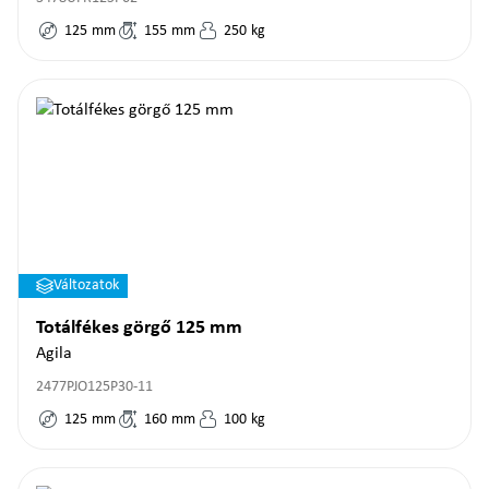
125
mm
155
mm
250
kg
Változatok
Totálfékes görgő 125 mm
Agila
2477PJO125P30-11
125
mm
160
mm
100
kg