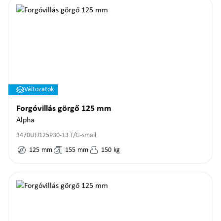
Változatok
Forgóvillás görgő 125 mm
Alpha
3470UFJ125P30-13 T/G-small
125
mm
155
mm
150
kg