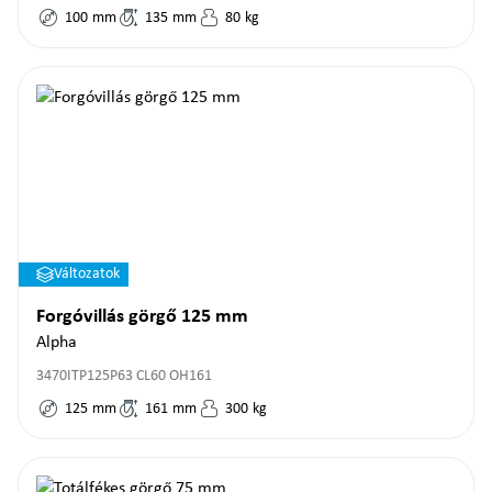
100
mm
135
mm
80
kg
Változatok
Forgóvillás görgő 125 mm
Alpha
3470ITP125P63 CL60 OH161
125
mm
161
mm
300
kg