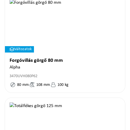
Változatok
Forgóvillás görgő 80 mm
Alpha
3470UVH080P62
80
mm
108
mm
100
kg