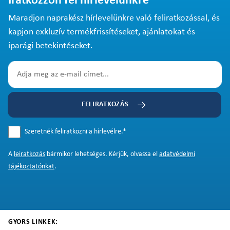
Iratkozzon fel hírlevelünkre
Maradjon naprakész hírlevelünkre való feliratkozással, és
kapjon exkluzív termékfrissítéseket, ajánlatokat és
iparági betekintéseket.
FELIRATKOZÁS
Szeretnék feliratkozni a hírlevélre.
*
A
leiratkozás
bármikor lehetséges. Kérjük, olvassa el
adatvédelmi
tájékoztatónkat
.
GYORS LINKEK: