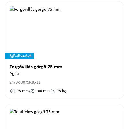
Változatok
Forgóvillás görgő 75 mm
Agila
2470PJO075P30-11
75
mm
100
mm
75
kg