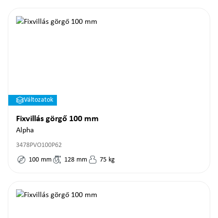
Változatok
Fixvillás görgő 100 mm
Alpha
3478PVO100P62
100
mm
128
mm
75
kg