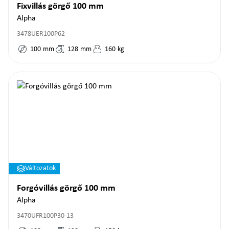
Fixvillás görgő 100 mm
Alpha
3478UER100P62
100
mm
128
mm
160
kg
Változatok
Forgóvillás görgő 100 mm
Alpha
3470UFR100P30-13