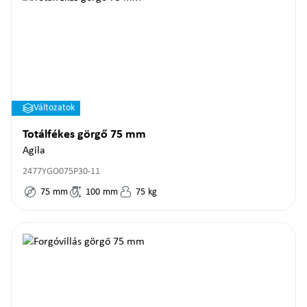
Változatok
Totálfékes görgő 75 mm
Agila
2477YGO075P30-11
75
mm
100
mm
75
kg