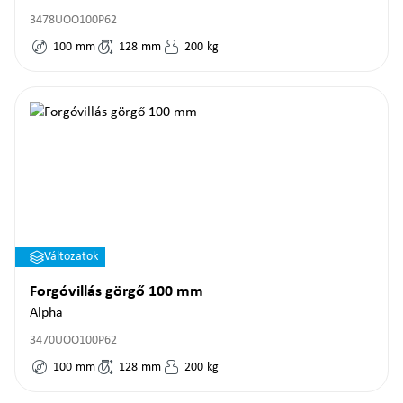
3478UOO100P62
100
mm
128
mm
200
kg
Változatok
Forgóvillás görgő 100 mm
Alpha
3470UOO100P62
100
mm
128
mm
200
kg