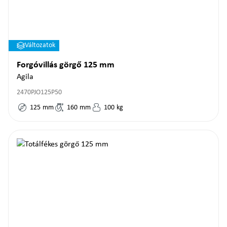
Változatok
Forgóvillás görgő 125 mm
Agila
2470PJO125P50
125
mm
160
mm
100
kg