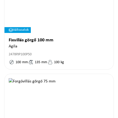
Változatok
Fixvillás görgő 100 mm
Agila
2478PJP100P50
100
mm
135
mm
100
kg