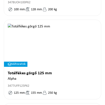
3478UOH100P62
100
mm
128
mm
200
kg
Változatok
Totálfékes görgő 125 mm
Alpha
3477UFP125P62
125
mm
155
mm
250
kg