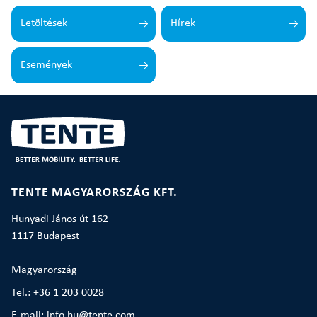
Letöltések
Hírek
Események
TENTE MAGYARORSZÁG KFT.
Hunyadi János út 162
1117 Budapest
Magyarország
Tel.: +36 1 203 0028
E-mail: info.hu@tente.com