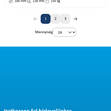
100
mm
128
mm
150
kg
1
2
3
Oldal
Oldal
Oldal
Mennyiség