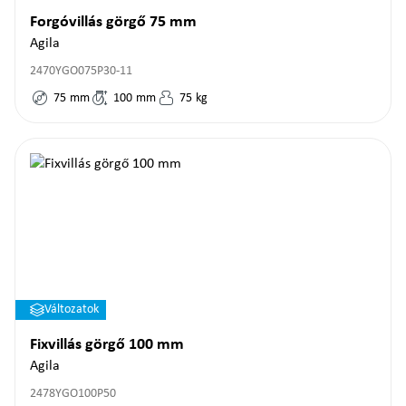
Forgóvillás görgő 75 mm
Agila
2470YGO075P30-11
75
mm
100
mm
75
kg
Változatok
Fixvillás görgő 100 mm
Agila
2478YGO100P50