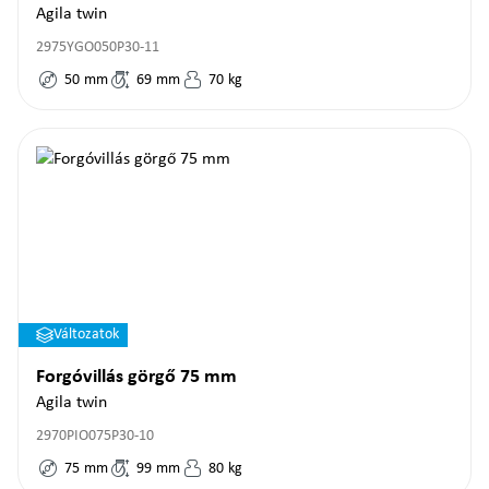
Agila twin
2975YGO050P30-11
50
mm
69
mm
70
kg
Változatok
Forgóvillás görgő 75 mm
Agila twin
2970PIO075P30-10
75
mm
99
mm
80
kg