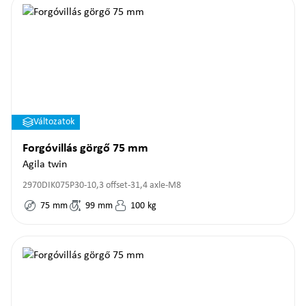
Változatok
Forgóvillás görgő 75 mm
Agila twin
2970DIK075P30-10,3 offset-31,4 axle-M8
75
mm
99
mm
100
kg