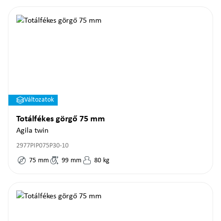
Változatok
Totálfékes görgő 75 mm
Agila twin
2977PIP075P30-10
75
mm
99
mm
80
kg