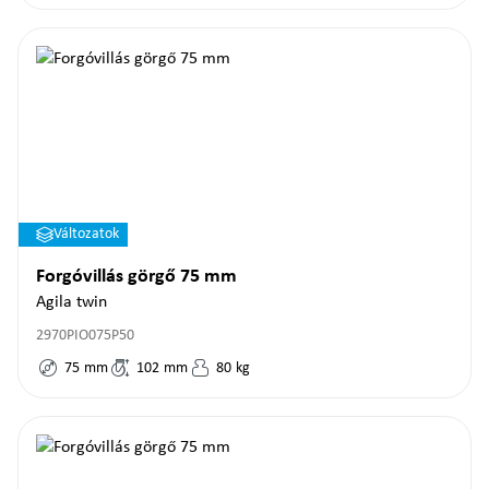
Változatok
Forgóvillás görgő 75 mm
Agila twin
2970PIO075P50
75
mm
102
mm
80
kg