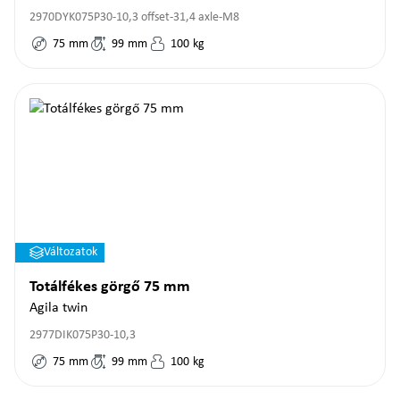
2970DYK075P30-10,3 offset-31,4 axle-M8
75
mm
99
mm
100
kg
Változatok
Totálfékes görgő 75 mm
Agila twin
2977DIK075P30-10,3
75
mm
99
mm
100
kg