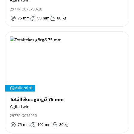
Agila twin
2977PIO075P30-10
75
mm
99
mm
80
kg
Változatok
Totálfékes görgő 75 mm
Agila twin
2977PIO075P50
75
mm
102
mm
80
kg