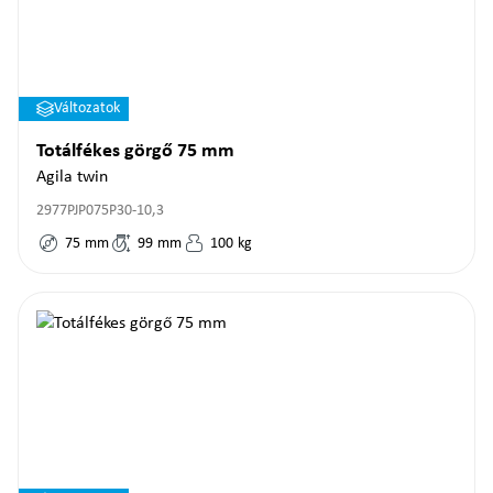
Változatok
Totálfékes görgő 75 mm
Agila twin
2977PJP075P30-10,3
75
mm
99
mm
100
kg