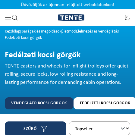
Üdvözöljük az újonnan felújított weboldalunkon!
Ugrás a kereséshez
Kezdőlap
Iparágak és megoldások
Életmód
Élelmezés és vendéglátás
Fedélzeti kocsi görgők
Fedélzeti kocsi görgők
TENTE castors and wheels for inflight trolleys offer quiet
rolling, secure locks, low rolling resistance and long-
lasting performance for demanding cabin operations.
VENDÉGLÁTÓ KOCSI GÖRGŐK
FEDÉLZETI KOCSI GÖRGŐK
SZŰRŐ