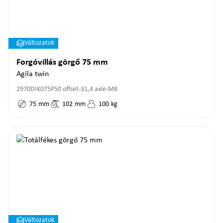
Változatok
Forgóvillás görgő 75 mm
Agila twin
2970DIK075P50 offset-31,4 axle-M8
75
mm
102
mm
100
kg
Változatok