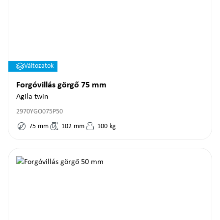
Változatok
Forgóvillás görgő 75 mm
Agila twin
2970YGO075P50
75
mm
102
mm
100
kg