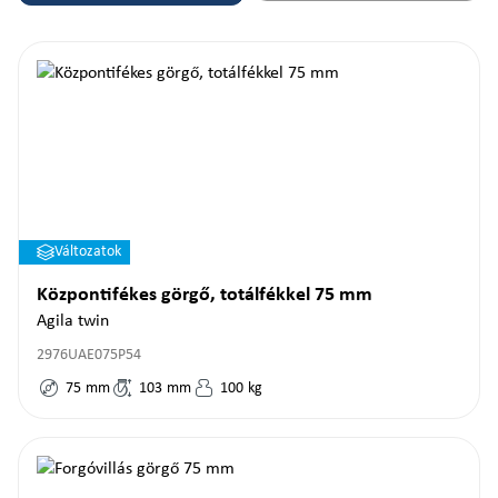
Változatok
Központifékes görgő, totálfékkel 75 mm
Agila twin
2976UAE075P54
75
mm
103
mm
100
kg