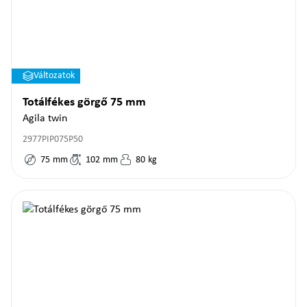
Változatok
Totálfékes görgő 75 mm
Agila twin
2977PIP075P50
75
mm
102
mm
80
kg