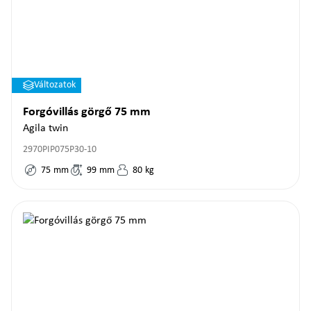
Változatok
Forgóvillás görgő 75 mm
Agila twin
2970PIP075P30-10
75
mm
99
mm
80
kg