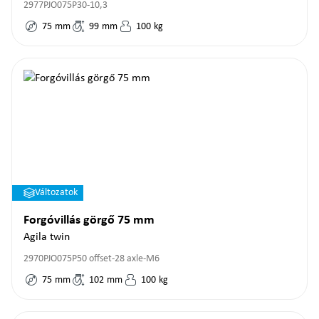
2977PJO075P30-10,3
75
mm
99
mm
100
kg
Változatok
Forgóvillás görgő 75 mm
Agila twin
2970PJO075P50 offset-28 axle-M6
75
mm
102
mm
100
kg