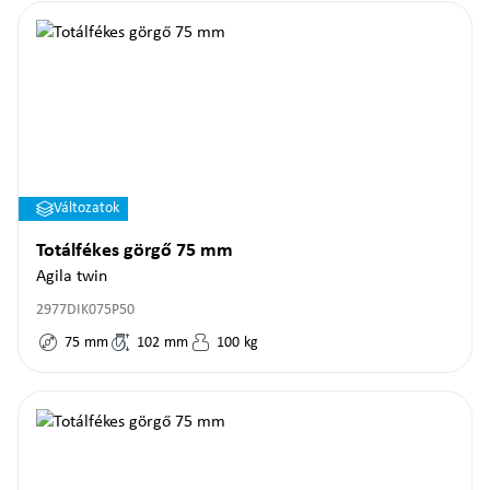
Változatok
Totálfékes görgő 75 mm
Agila twin
2977DIK075P50
75
mm
102
mm
100
kg