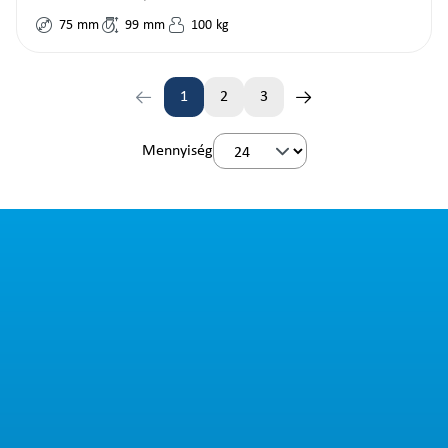
75
mm
99
mm
100
kg
1
2
3
Oldal
Oldal
Oldal
Mennyiség