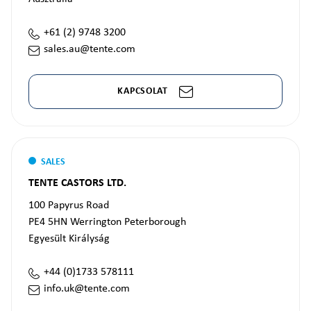
+61 (2) 9748 3200
sales.au@tente.com
KAPCSOLAT
SALES
TENTE CASTORS LTD.
100 Papyrus Road
PE4 5HN
Werrington Peterborough
Egyesült Királyság
+44 (0)1733 578111
info.uk@tente.com