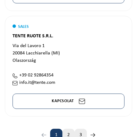
SALES
TENTE RUOTE S.R.L.
Via del Lavoro 1
20084
Lacchiarella (MI)
Olaszország
+39 02 92864354
info.it@tente.com
KAPCSOLAT
1
2
3