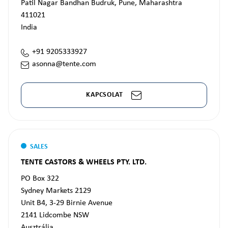
Patil Nagar Bandhan Budruk, Pune, Maharashtra
411021
India
+91 9205333927
asonna@tente.com
KAPCSOLAT
SALES
TENTE CASTORS & WHEELS PTY. LTD.
PO Box 322
Sydney Markets 2129
Unit B4, 3-29 Birnie Avenue
2141
Lidcombe NSW
Ausztrália