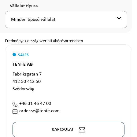
Vállalat típusa
Minden típusú vállalat
Eredmények ország szerinti ábécésorrendben
SALES
TENTE AB
Fabriksgatan 7
412 50
412 50
Svédország
+46 31 46 47 00
order.se@tente.com
KAPCSOLAT