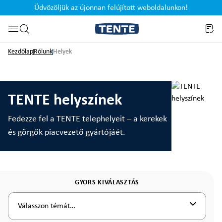
Üdvözöljük az újonnan felújított weboldalunkon!
Ugrás a kereséshez
Kezdőlap
Rólunk
Helyek
TENTE helyszínek
Fedezze fel a TENTE telephelyeit – a kerekek
és görgők piacvezető gyártójáét.
GYORS KIVÁLASZTÁS
Válasszon témát…