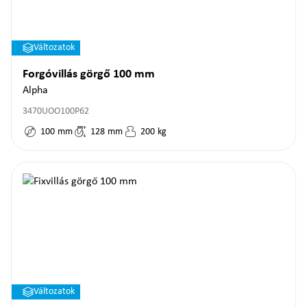
Változatok
Forgóvillás görgő 100 mm
Alpha
3470UOO100P62
100
mm
128
mm
200
kg
Változatok