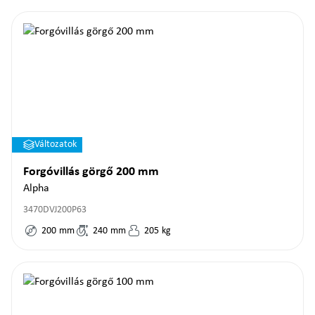
Változatok
Forgóvillás görgő 200 mm
Alpha
3470DVJ200P63
200
mm
240
mm
205
kg