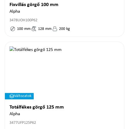
Fixvillás görgő 100 mm
Alpha
3478UOH100P62
100
mm
128
mm
200
kg
Változatok
Totálfékes görgő 125 mm
Alpha
3477UFP125P62