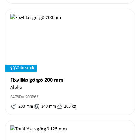
Változatok
Fixvillás görgő 200 mm
Alpha
3478DVJ200P63
200
mm
240
mm
205
kg