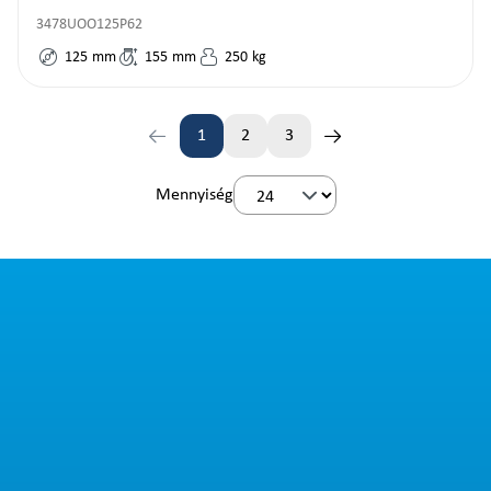
3478UOO125P62
125
mm
155
mm
250
kg
1
2
3
Oldal
Oldal
Oldal
Mennyiség