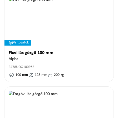
Változatok
Fixvillás görgő 100 mm
Alpha
3478UOO100P62
100
mm
128
mm
200
kg