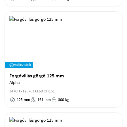
Változatok
Forgóvillás görgő 125 mm
Alpha
3470ITP125P63 CL60 OH161
125
mm
161
mm
300
kg