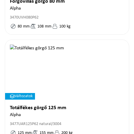
Forgóvillás görgő 80 mm
Alpha
3470UVH080P62
80
mm
108
mm
100
kg
Változatok
Totálfékes görgő 125 mm
Alpha
3477UAR125P62 natural/3004
125
mm
155
mm
200
kg