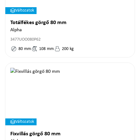
Változatok
Totálfékes görgő 80 mm
Alpha
3477UOO080P62
80
mm
108
mm
200
kg
Változatok
Fixvillás görgő 80 mm