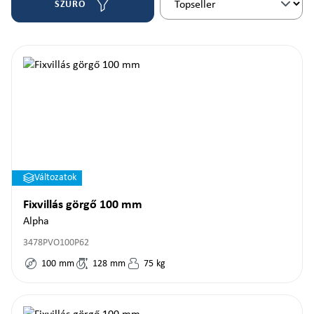
SZŰRŐ
Változatok
Fixvillás görgő 100 mm
Alpha
3478PVO100P62
100
mm
128
mm
75
kg