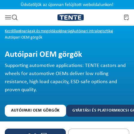
Üdvözöljük az újonnan felújított weboldalunkon!
Ugrás a kereséshez
Kezdőlap
Iparágak és megoldások
Iparág
Autóipari intralogisztika
Autóipari OEM görgők
Autóipari OEM görgők
Supporting automotive applications: TENTE castors and
wheels for automotive OEMs deliver low rolling
resistance, high load capacity, ESD-safe options and
proven quality.
AUTÓIPARI OEM GÖRGŐK
GYÁRTÁSI ÉS PLATFORMKOCSI 