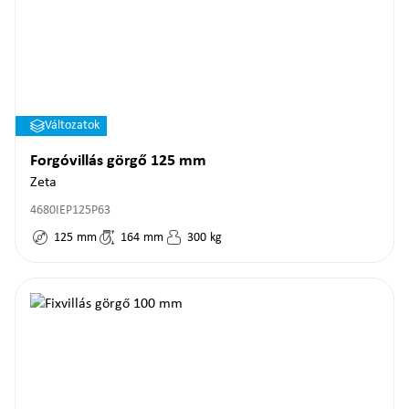
Változatok
Forgóvillás görgő 125 mm
Zeta
4680IEP125P63
125
mm
164
mm
300
kg