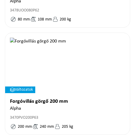
Alpha
3478UOO080P62
80
mm
108
mm
200
kg
Változatok
Forgóvillás görgő 200 mm
Alpha
3470PVO200P63
200
mm
240
mm
205
kg