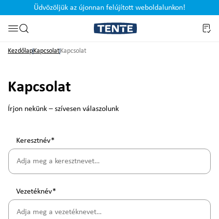
Üdvözöljük az újonnan felújított weboldalunkon!
Ugrás a kereséshez
Kezdőlap
Kapcsolat
Kapcsolat
Kapcsolat
Írjon nekünk – szívesen válaszolunk
Keresztnév
*
Vezetéknév
*