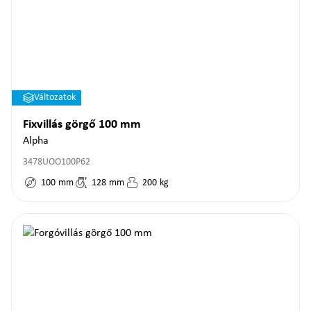
Változatok
Fixvillás görgő 100 mm
Alpha
3478UOO100P62
100
mm
128
mm
200
kg