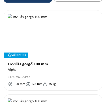
Változatok
Fixvillás görgő 100 mm
Alpha
3478PVO100P62
100
mm
128
mm
75
kg