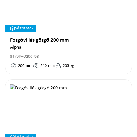
Változatok
Forgóvillás görgő 200 mm
Alpha
3470PVO200P63
200
mm
240
mm
205
kg