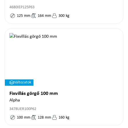
4680IEP125P63
125
mm
164
mm
300
kg
Változatok
Fixvillás görgő 100 mm
Alpha
3478UER100P62
100
mm
128
mm
160
kg