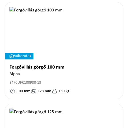
Változatok
Forgóvillás görgő 100 mm
Alpha
3470UFR100P30-13
100
mm
128
mm
150
kg