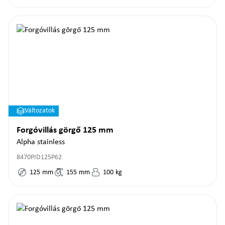
Változatok
Forgóvillás görgő 125 mm
Alpha stainless
8470PID125P62
125
mm
155
mm
100
kg