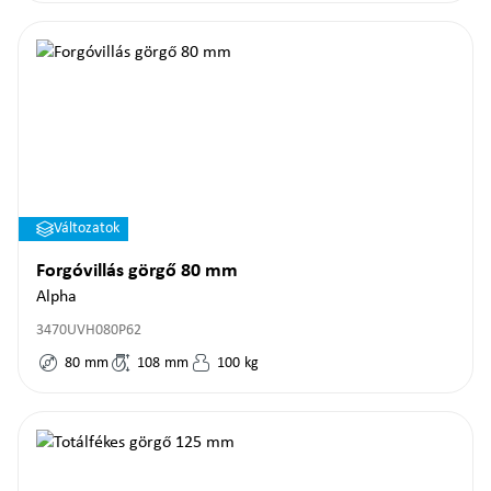
Változatok
Forgóvillás görgő 80 mm
Alpha
3470UVH080P62
80
mm
108
mm
100
kg