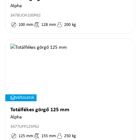
Alpha
3478UOH100P62
100
mm
128
mm
200
kg
Változatok
Totálfékes görgő 125 mm
Alpha
3477UFP125P62
125
mm
155
mm
250
kg