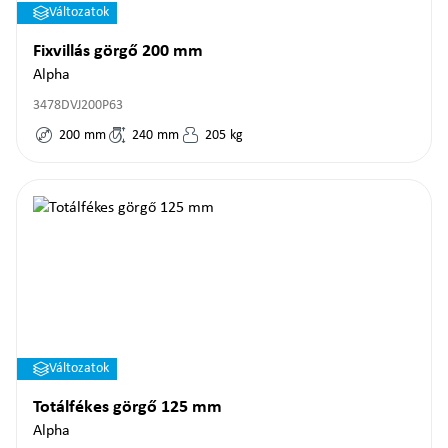
Változatok
Fixvillás görgő 200 mm
Alpha
3478DVJ200P63
200
mm
240
mm
205
kg
Változatok
Totálfékes görgő 125 mm
Alpha