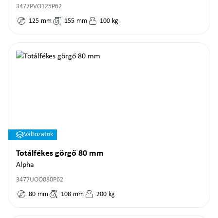
3477PVO125P62
125
mm
155
mm
100
kg
Változatok
Totálfékes görgő 80 mm
Alpha
3477UOO080P62
80
mm
108
mm
200
kg