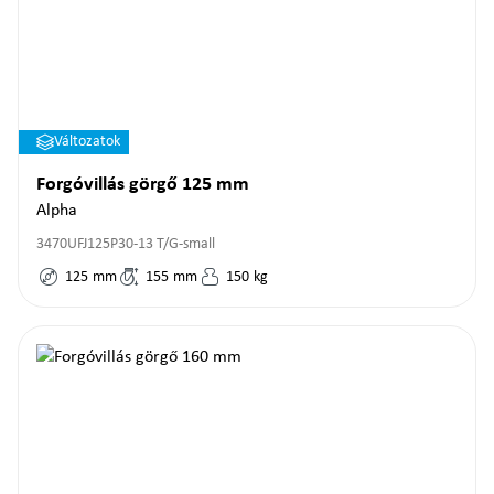
Változatok
Forgóvillás görgő 125 mm
Alpha
3470UFJ125P30-13 T/G-small
125
mm
155
mm
150
kg