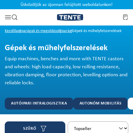
Üdvözöljük az újonnan felújított weboldalunkon!
Ugrás a kereséshez
Kezdőlap
Iparágak és megoldások
Iparág
Gépek és műhelyfelszerelések
Gépek és műhelyfelszerelések
Equip machines, benches and more with TENTE castors
and wheels: high load capacity, low rolling resistance,
vibration damping, floor protection, levelling options and
reliable locks.
AUTÓIPARI INTRALOGISZTIKA
AUTONÓM MOBILITÁS
SZŰRŐ