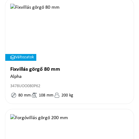
Változatok
Fixvillás görgő 80 mm
Alpha
3478UOO080P62
80
mm
108
mm
200
kg