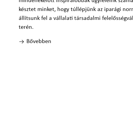
mindenekelőtt inspirálóbbak ügyfeleink számár
késztet minket, hogy túllépjünk az iparági no
állítsunk fel a vállalati társadalmi felelősségv
terén.
Bővebben