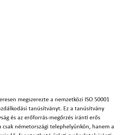
resen megszerezte a nemzetközi ISO 50001
azdálkodási tanúsítványt. Ez a tanúsítvány
ság és az erőforrás-megőrzés iránti erős
m csak németországi telephelyünkön, hanem a