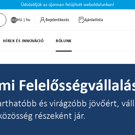
Üdvözöljük az újonnan felújított weboldalunkon!
HU | hu
Bejelentkezés
Ajánlatlista
HÍREK ÉS INNOVÁCIÓ
RÓLUNK
lmi Felelősségvállalá
thatóbb és virágzóbb jövőért, válla
közösség részeként jár.