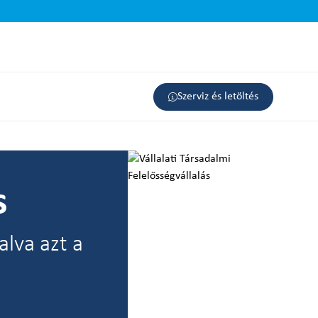
Szerviz és letöltés
s
lva azt a