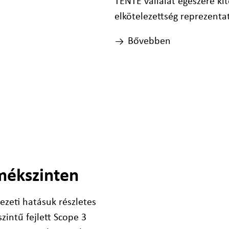
TENTE vállalat egészére kit
elkötelezettség reprezentat
Bővebben
mékszinten
zeti hatásuk részletes
intű fejlett Scope 3