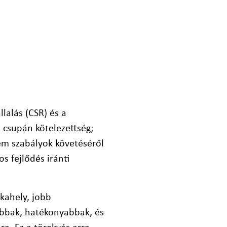
llalás (CSR) és a
 csupán kötelezettség;
em szabályok követéséről
s fejlődés iránti
kahely, jobb
bbak, hatékonyabbak, és