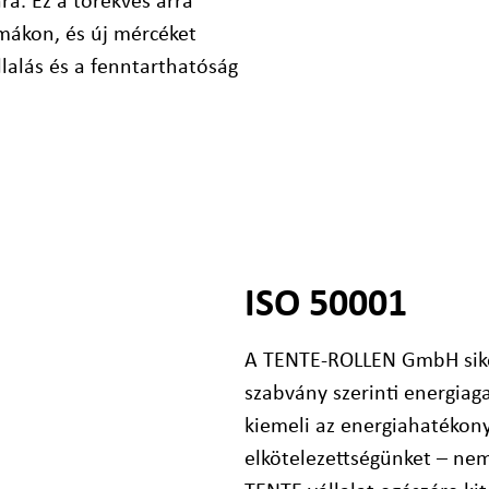
a. Ez a törekvés arra
rmákon, és új mércéket
állalás és a fenntarthatóság
ISO 50001
A TENTE-ROLLEN GmbH sike
szabvány szerinti energiag
kiemeli az energiahatékony
elkötelezettségünket – ne