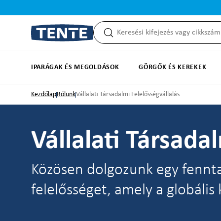
reséshez
Ugrás a fő navigációhoz
IPARÁGAK ÉS MEGOLDÁSOK
GÖRGŐK ÉS KEREKEK
Kezdőlap
Rólunk
Vállalati Társadalmi Felelősségvállalás
Vállalati Társada
Közösen dolgozunk egy fenntar
felelősséget, amely a globális 