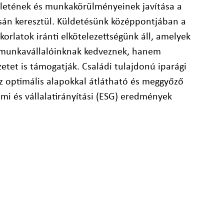
életének és munkakörülményeinek javítása a
sán keresztül. Küldetésünk középpontjában a
korlatok iránti elkötelezettségünk áll, amelyek
 munkavállalóinknak kedveznek, hanem
etet is támogatják. Családi tulajdonú iparági
z optimális alapokkal átlátható és meggyőző
mi és vállalatirányítási (ESG) eredmények