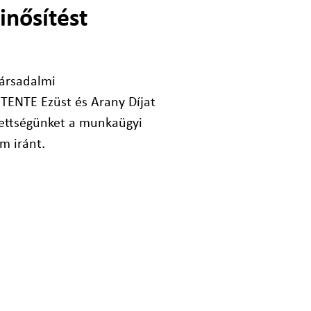
inősítést
társadalmi
 TENTE Ezüst és Arany Díjat
zettségünket a munkaügyi
m iránt.