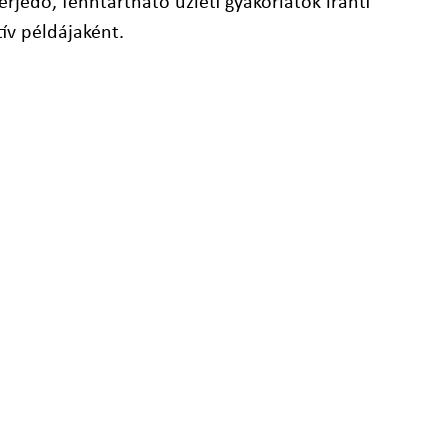
erjedő, fenntartható üzleti gyakorlatok iránti
ív példájaként.