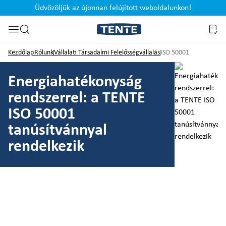
Üdvözöljük az újonnan felújított weboldalunkon!
Ugrás a kereséshez
Kezdőlap
Rólunk
Vállalati Társadalmi Felelősségvállalás
ISO 50001
Energiahatékonyság
rendszerrel: a TENTE
ISO 50001
tanúsítvánnyal
rendelkezik