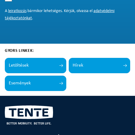
A
leiratkozás
bármikor lehetséges. Kérjük, olvassa el
adatvédelmi
tájékoztatónkat
.
GYORS LINKEK:
Letöltések
Hírek
Események