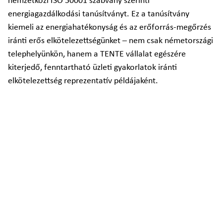
nemzetközi ISO 50001 szabvány szerinti
energiagazdálkodási tanúsítványt. Ez a tanúsítvány
kiemeli az energiahatékonyság és az erőforrás-megőrzés
iránti erős elkötelezettségünket – nem csak németországi
telephelyünkön, hanem a TENTE vállalat egészére
kiterjedő, fenntartható üzleti gyakorlatok iránti
elkötelezettség reprezentatív példájaként.