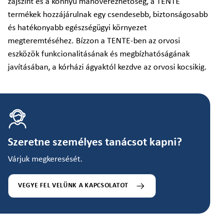
zajszint és a könnyű manőverezhetőség, a TENTE
termékek hozzájárulnak egy csendesebb, biztonságosabb
és hatékonyabb egészségügyi környezet
megteremtéséhez. Bízzon a TENTE-ben az orvosi
eszközök funkcionalitásának és megbízhatóságának
javításában, a kórházi ágyaktól kezdve az orvosi kocsikig.
Szeretne személyes tanácsot kapni?
Várjuk megkeresését.
VEGYE FEL VELÜNK A KAPCSOLATOT