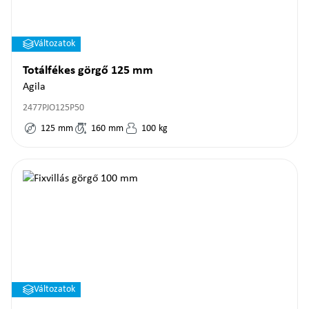
Változatok
Totálfékes görgő 125 mm
Agila
2477PJO125P50
125
mm
160
mm
100
kg
Változatok