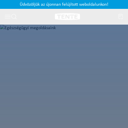
Üdvözöljük az újonnan felújított weboldalunkon!
Ugrás a kereséshez