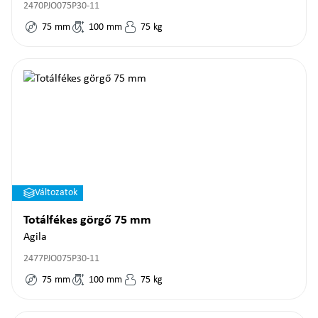
2470PJO075P30-11
75
mm
100
mm
75
kg
Változatok
Totálfékes görgő 75 mm
Agila
2477PJO075P30-11
75
mm
100
mm
75
kg