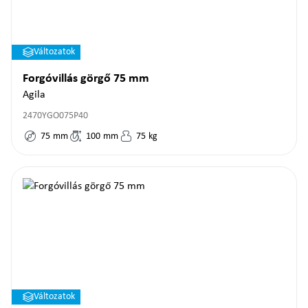
Változatok
Forgóvillás görgő 75 mm
Agila
2470YGO075P40
75
mm
100
mm
75
kg
Változatok