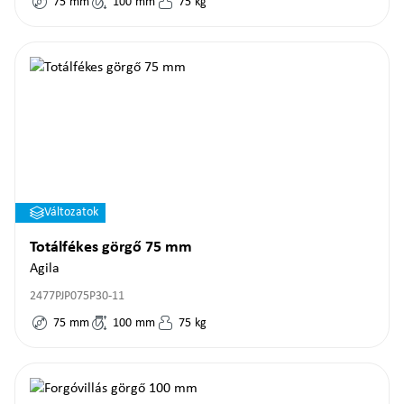
75
mm
100
mm
75
kg
Változatok
Totálfékes görgő 75 mm
Agila
2477PJP075P30-11
75
mm
100
mm
75
kg