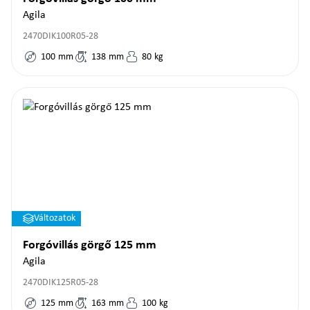
Agila
2470DIK100R05-28
100
mm
138
mm
80
kg
Változatok
Forgóvillás görgő 125 mm
Agila
2470DIK125R05-28
125
mm
163
mm
100
kg