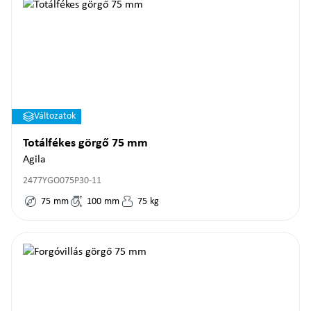
Változatok
Totálfékes görgő 75 mm
Agila
2477YGO075P30-11
75
mm
100
mm
75
kg