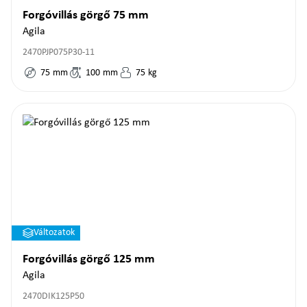
Forgóvillás görgő 75 mm
Agila
2470PJP075P30-11
75
mm
100
mm
75
kg
Változatok
Forgóvillás görgő 125 mm
Agila
2470DIK125P50