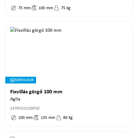
75
mm
100
mm
75
kg
Változatok
Fixvillás görgő 100 mm
Agila
2478YGO100P50
100
mm
135
mm
80
kg