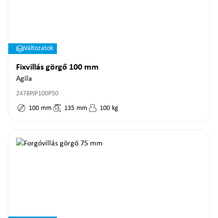
Változatok
Fixvillás görgő 100 mm
Agila
2478PJP100P50
100
mm
135
mm
100
kg