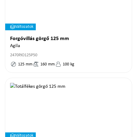
Változatok
Forgóvillás görgő 125 mm
Agila
2470PJO125P50
125
mm
160
mm
100
kg
Változatok