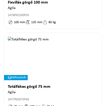
Fixvillás görgő 100 mm
Agila
2478PJO100P50
100
mm
135
mm
80
kg
Változatok
Totálfékes görgő 75 mm
Agila
2477PJO075P40