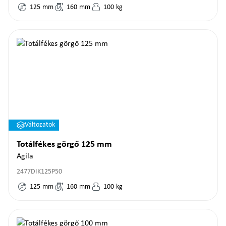
125
mm
160
mm
100
kg
Változatok
Totálfékes görgő 125 mm
Agila
2477DIK125P50
125
mm
160
mm
100
kg