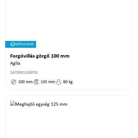
Változatok
Forgóvillás görgő 100 mm
Agila
2470PJO100P50
100
mm
135
mm
80
kg