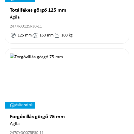
Totálfékes görgő 125 mm
Agila
2477PJO125P30-11
125
mm
160
mm
100
kg
Változatok
Forgóvillás görgő 75 mm
Agila
2470YGO075P30-11