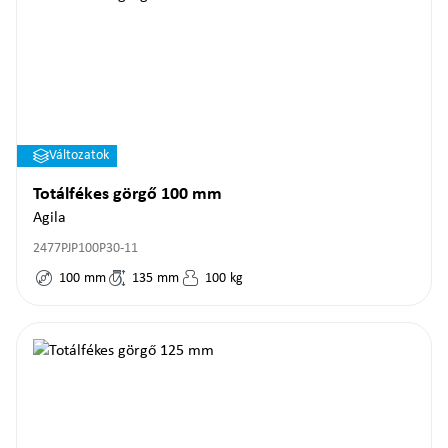
Változatok
Totálfékes görgő 100 mm
Agila
2477PJP100P30-11
100
mm
135
mm
100
kg