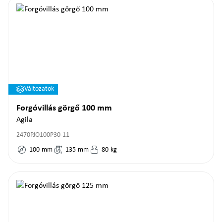
Változatok
Forgóvillás görgő 100 mm
Agila
2470PJO100P30-11
100
mm
135
mm
80
kg