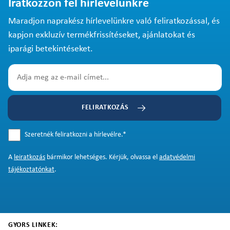
Iratkozzon fel hírlevelünkre
Maradjon naprakész hírlevelünkre való feliratkozással, és
kapjon exkluzív termékfrissítéseket, ajánlatokat és
iparági betekintéseket.
FELIRATKOZÁS
Szeretnék feliratkozni a hírlevélre.
*
A
leiratkozás
bármikor lehetséges. Kérjük, olvassa el
adatvédelmi
tájékoztatónkat
.
GYORS LINKEK: