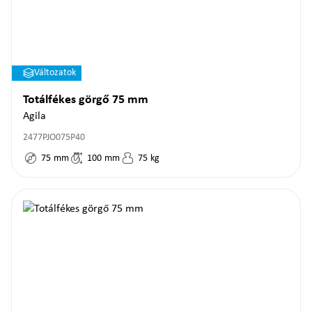
Változatok
Totálfékes görgő 75 mm
Agila
2477PJO075P40
75
mm
100
mm
75
kg