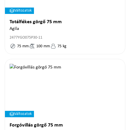
Változatok
Totálfékes görgő 75 mm
Agila
2477YGO075P30-11
75
mm
100
mm
75
kg
Változatok
Forgóvillás görgő 75 mm