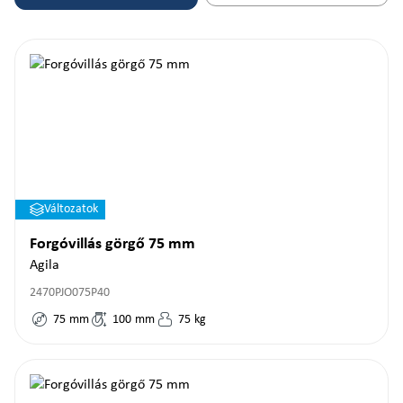
Változatok
Forgóvillás görgő 75 mm
Agila
2470PJO075P40
75
mm
100
mm
75
kg