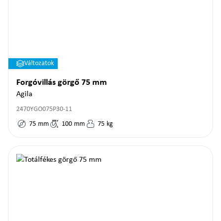
Változatok
Forgóvillás görgő 75 mm
Agila
2470YGO075P30-11
75
mm
100
mm
75
kg