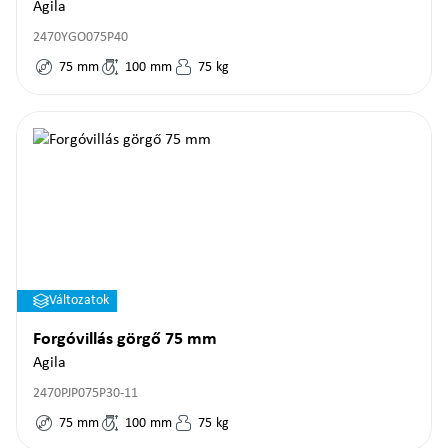
Agila
2470YGO075P40
75
mm
100
mm
75
kg
Változatok
Forgóvillás görgő 75 mm
Agila
2470PJP075P30-11
75
mm
100
mm
75
kg