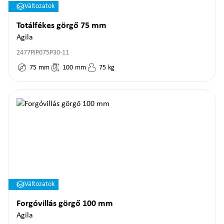
Változatok
Totálfékes görgő 75 mm
Agila
2477PJP075P30-11
75
mm
100
mm
75
kg
Változatok
Forgóvillás görgő 100 mm
Agila