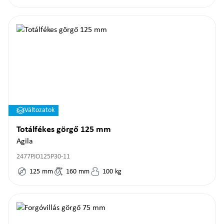
Változatok
Totálfékes görgő 125 mm
Agila
2477PJO125P30-11
125
mm
160
mm
100
kg