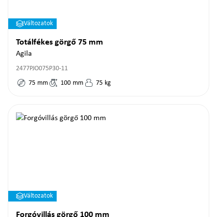
Változatok
Totálfékes görgő 75 mm
Agila
2477PJO075P30-11
75
mm
100
mm
75
kg
Változatok
Forgóvillás görgő 100 mm