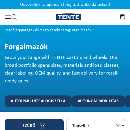
Üdvözöljük az újonnan felújított weboldalunkon!
Ugrás a kereséshez
Kezdőlap
Iparágak és megoldások
Iparág
Forgalmazók
Forgalmazók
Grow your range with TENTE castors and wheels: Our
broad portfolio spans sizes, materials and load classes,
clear labeling, OEM quality, and fast delivery for retail-
ready sales.
AUTÓIPARI INTRALOGISZTIKA
AUTONÓM MOBILITÁS
SZŰRŐ