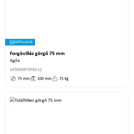
Változatok
Forgóvillás görgő 75 mm
Agila
2470PJO075P30-11
75
mm
100
mm
75
kg