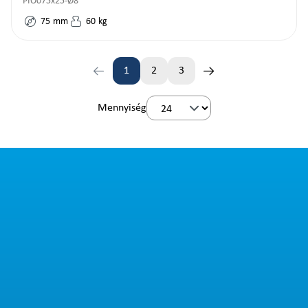
PIO075x25-Ø8
75
mm
60
kg
1
2
3
Oldal
Oldal
Oldal
Mennyiség