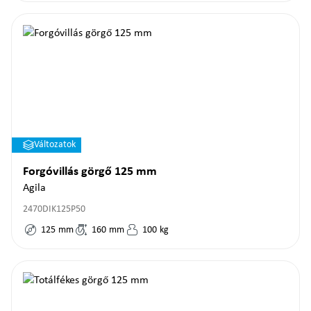
Változatok
Forgóvillás görgő 125 mm
Agila
2470DIK125P50
125
mm
160
mm
100
kg