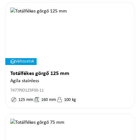
Változatok
Totálfékes görgő 125 mm
Agila stainless
7477PJO125P30-11
125
mm
160
mm
100
kg