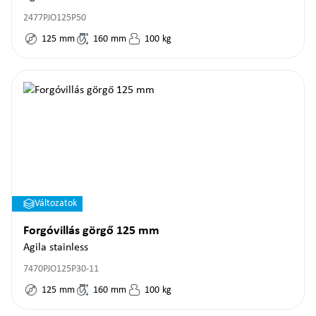
2477PJO125P50
125
mm
160
mm
100
kg
Változatok
Forgóvillás görgő 125 mm
Agila stainless
7470PJO125P30-11
125
mm
160
mm
100
kg