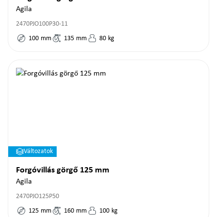
Agila
2470PJO100P30-11
100
mm
135
mm
80
kg
Változatok
Forgóvillás görgő 125 mm
Agila
2470PJO125P50
125
mm
160
mm
100
kg