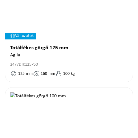
Változatok
Totálfékes görgő 125 mm
Agila
2477DIK125P50
125
mm
160
mm
100
kg