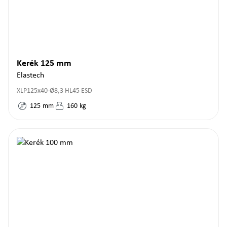
Kerék 125 mm
Elastech
XLP125x40-Ø8,3 HL45 ESD
125
mm
160
kg