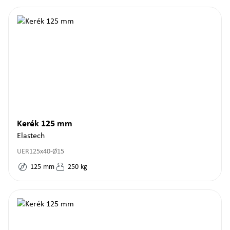
Kerék 125 mm
Elastech
UER125x40-Ø15
125
mm
250
kg