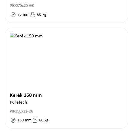
PIO075x25-Ø8
75
mm
60
kg
Kerék 150 mm
Puretech
PIP150x32-Ø8
150
mm
80
kg