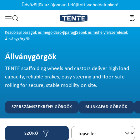
Üdvözöljük az újonnan felújított weboldalunkon!
Ugrás a kereséshez
Kezdőlap
Iparágak és megoldások
Iparág
Gépek és műhelyfelszerelések
Állványgörgők
Állványgörgők
TENTE scaffolding wheels and castors deliver high load
capacity, reliable brakes, easy steering and floor-safe
rolling for secure, stable mobility on site.
SZERSZÁMSZEKRÉNY GÖRGŐK
MUNKAPAD GÖRGŐK
SZŰRŐ