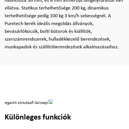
nábhossza 36 mm, és 8 mm átmérőjű tengelyfurattal van
ellátva. Statikus terhelhetősége 200 kg, dinamikus
terhelhetősége pedig 100 kg 3 km/h sebességnél. A
Puretech kerék ideális megoldás állványok,
bevásárlókocsik, bolti bútorok és kiállítók,
szerszámrendszerek, hulladékkezelő berendezések,
munkapadok és szállítóberendezések alkalmazásaihoz.
Különleges funkciók