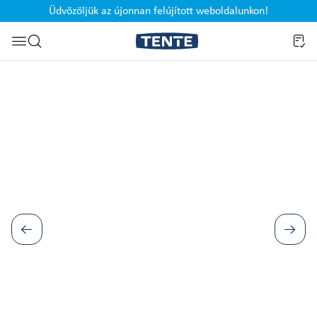
Üdvözöljük az újonnan felújított weboldalunkon!
Ugrás a kereséshez
Képgaléria kihagyása