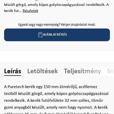
készült görgő, amely kúpos golyóscsapágyazással rendelkezik. A
kerék fut...
Részletek
Egyedi vagy nagy mennyiség? Kérjen árajánlatot most.
AJÁNLATKÉRÉS
Leírás
Letöltések
Teljesítmény
Mű
A Puretech kerék egy 150 mm átmérőjű, acéllemez
testből készült görgő, amely kúpos golyóscsapágyazással
rendelkezik. A kerék futófelülete 32 mm széles, tömör
gumi anyagból készült, amely nem hagy nyomot. A kerék