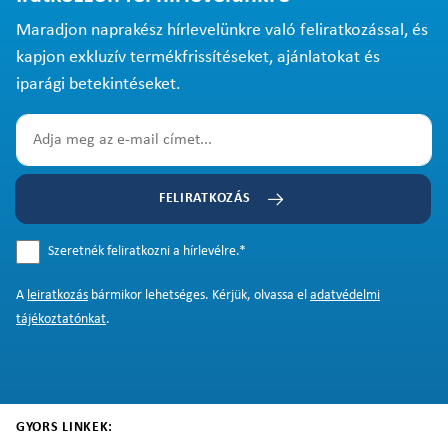
Maradjon naprakész hírlevelünkre való feliratkozással, és
kapjon exkluzív termékfrissítéseket, ajánlatokat és
iparági betekintéseket.
FELIRATKOZÁS
Szeretnék feliratkozni a hírlevélre.
*
A
leiratkozás
bármikor lehetséges. Kérjük, olvassa el
adatvédelmi
tájékoztatónkat
.
GYORS LINKEK: