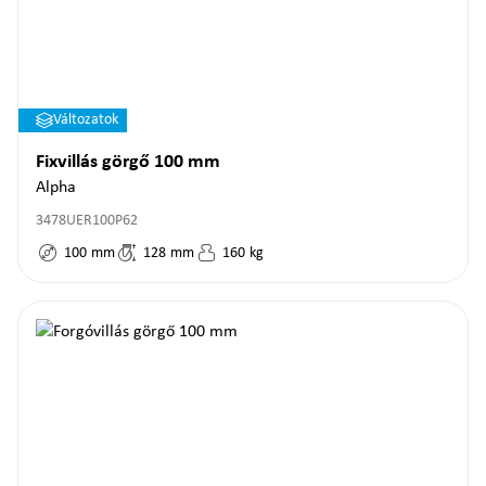
Változatok
Fixvillás görgő 100 mm
Alpha
3478UER100P62
100
mm
128
mm
160
kg