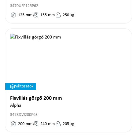
3470UFP125P62
125
mm
155
mm
250
kg
Változatok
Fixvillás görgő 200 mm
Alpha
3478DVJ200P63
200
mm
240
mm
205
kg