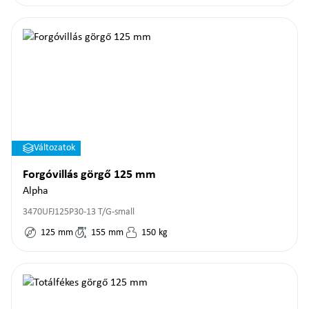
Változatok
Forgóvillás görgő 125 mm
Alpha
3470UFJ125P30-13 T/G-small
125
mm
155
mm
150
kg