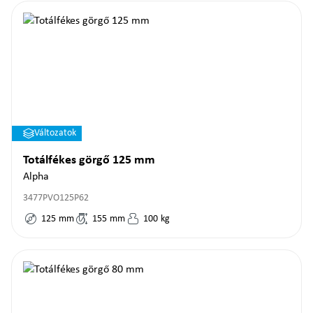
Változatok
Totálfékes görgő 125 mm
Alpha
3477PVO125P62
125
mm
155
mm
100
kg