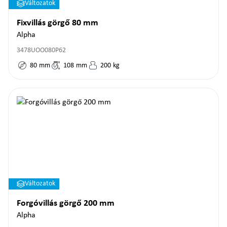
Változatok
Fixvillás görgő 80 mm
Alpha
3478UOO080P62
80
mm
108
mm
200
kg
Változatok
Forgóvillás görgő 200 mm
Alpha