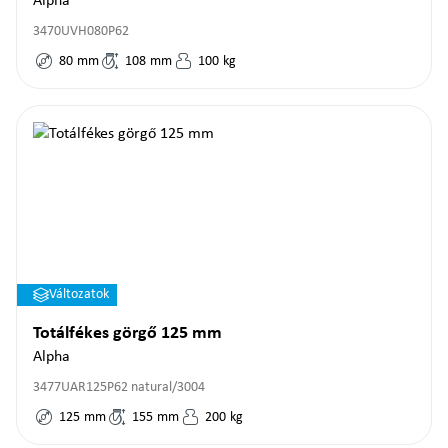
Alpha
3470UVH080P62
80
mm
108
mm
100
kg
Változatok
Totálfékes görgő 125 mm
Alpha
3477UAR125P62 natural/3004
125
mm
155
mm
200
kg