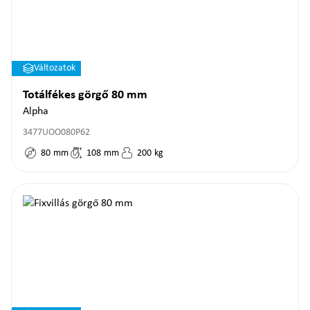
Változatok
Totálfékes görgő 80 mm
Alpha
3477UOO080P62
80
mm
108
mm
200
kg