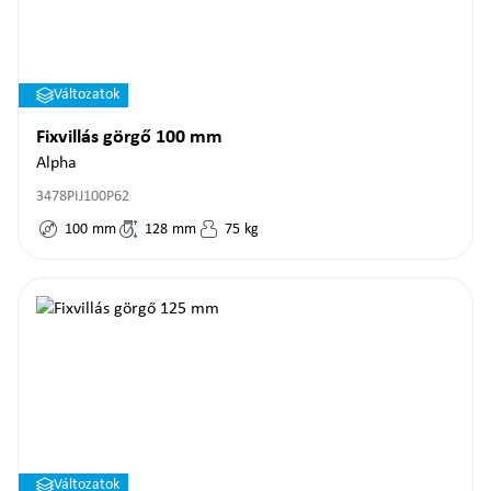
Változatok
Fixvillás görgő 100 mm
Alpha
3478PIJ100P62
100
mm
128
mm
75
kg
Változatok