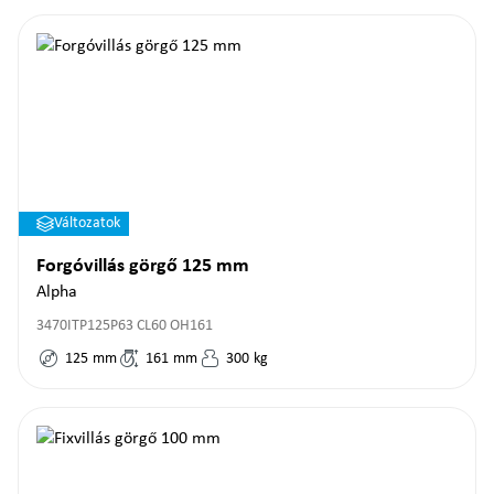
Változatok
Forgóvillás görgő 125 mm
Alpha
3470ITP125P63 CL60 OH161
125
mm
161
mm
300
kg