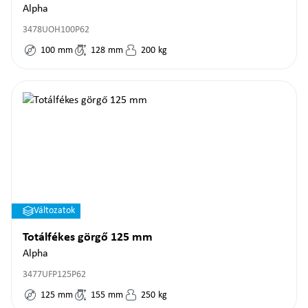
Alpha
3478UOH100P62
100
mm
128
mm
200
kg
Változatok
Totálfékes görgő 125 mm
Alpha
3477UFP125P62
125
mm
155
mm
250
kg