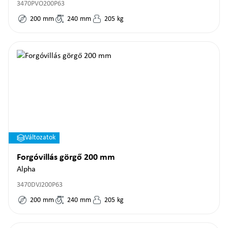
3470PVO200P63
200
mm
240
mm
205
kg
Változatok
Forgóvillás görgő 200 mm
Alpha
3470DVJ200P63
200
mm
240
mm
205
kg