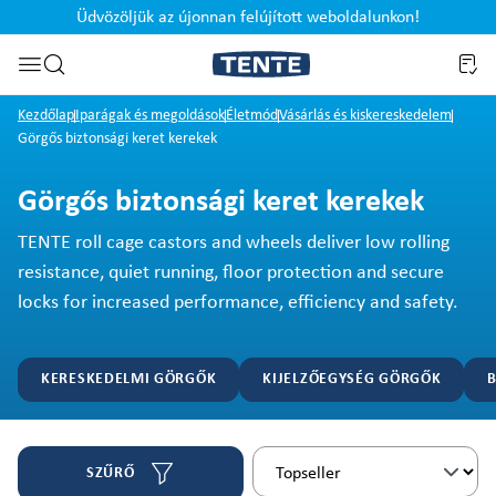
Üdvözöljük az újonnan felújított weboldalunkon!
Ugrás a kereséshez
Kezdőlap
Iparágak és megoldások
Életmód
Vásárlás és kiskereskedelem
Görgős biztonsági keret kerekek
Görgős biztonsági keret kerekek
TENTE roll cage castors and wheels deliver low rolling
resistance, quiet running, floor protection and secure
locks for increased performance, efficiency and safety.
KERESKEDELMI GÖRGŐK
KIJELZŐEGYSÉG GÖRGŐK
SZŰRŐ