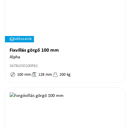
Változatok
Fixvillás görgő 100 mm
Alpha
3478UOO100P62
100
mm
128
mm
200
kg