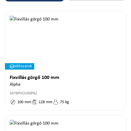
Változatok
Fixvillás görgő 100 mm
Alpha
3478PVO100P62
100
mm
128
mm
75
kg