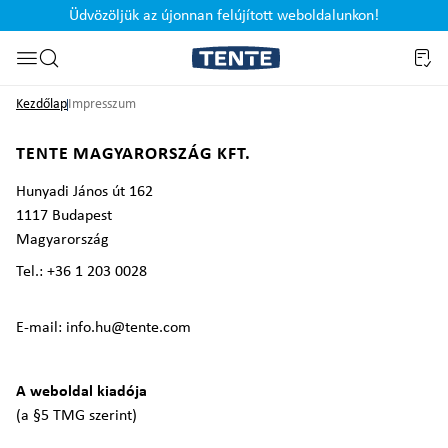
Üdvözöljük az újonnan felújított weboldalunkon!
Ugrás a kereséshez
Kezdőlap
Impresszum
TENTE MAGYARORSZÁG KFT.
Hunyadi János út 162
1117 Budapest
Magyarország
Tel.: +36 1 203 0028
E-mail: info.hu@tente.com
A weboldal kiadója
(a §5 TMG szerint)