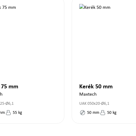
k 75 mm
Kerék 50 mm
ch
Maxtech
x25-Ø6,1
UAK 050x20-Ø6,1
mm
55
kg
50
mm
50
kg