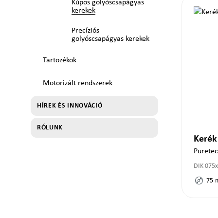
Kúpos golyóscsapágyas
kerekek
Precíziós
golyóscsapágyas kerekek
Tartozékok
Motorizált rendszerek
HÍREK ÉS INNOVÁCIÓ
RÓLUNK
Keré
Purete
DIK 075
75