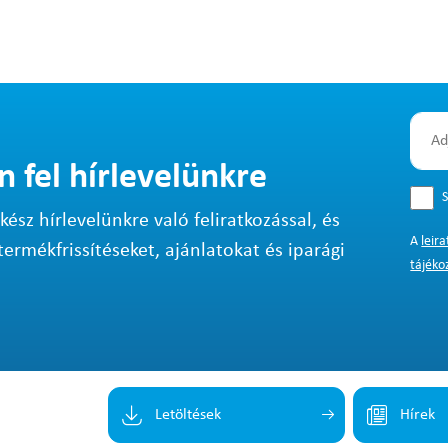
n fel hírlevelünkre
S
sz hírlevelünkre való feliratkozással, és
A
leir
termékfrissítéseket, ajánlatokat és iparági
tájéko
Letöltések
Hírek