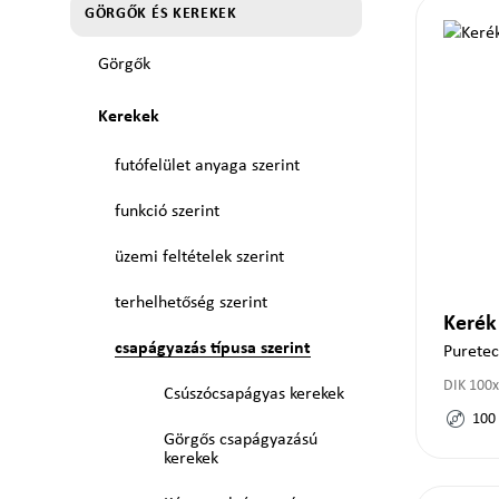
GÖRGŐK ÉS KEREKEK
Görgők
Kerekek
futófelület anyaga szerint
funkció szerint
üzemi feltételek szerint
terhelhetőség szerint
Keré
csapágyazás típusa szerint
Purete
DIK 100
Csúszócsapágyas kerekek
100
Görgős csapágyazású
kerekek