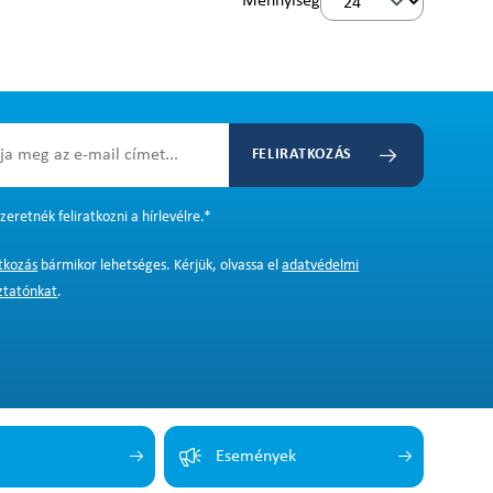
Mennyiség
FELIRATKOZÁS
zeretnék feliratkozni a hírlevélre.
*
atkozás
bármikor lehetséges. Kérjük, olvassa el
adatvédelmi
ztatónkat
.
Események