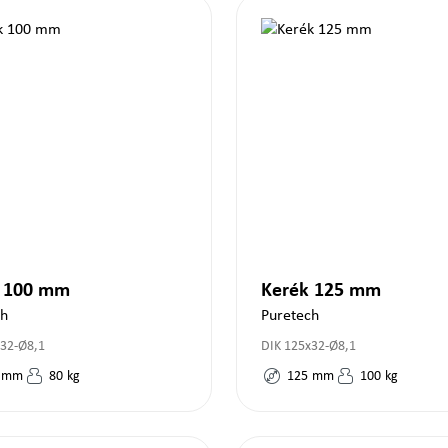
k 100 mm
Kerék 125 mm
ch
Puretech
x32-Ø8,1
DIK 125x32-Ø8,1
mm
80
kg
125
mm
100
kg