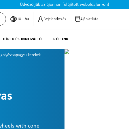
Üdvözöljük az újonnan felújított weboldalunkon!
HU | hu
Bejelentkezés
Ajánlatlista
HÍREK ÉS INNOVÁCIÓ
RÓLUNK
 golyóscsapágyas kerekek
yas
 wheels with cone