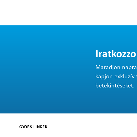
Iratkozzo
Maradjon napraké
kapjon exkluzív 
betekintéseket.
GYORS LINKEK: