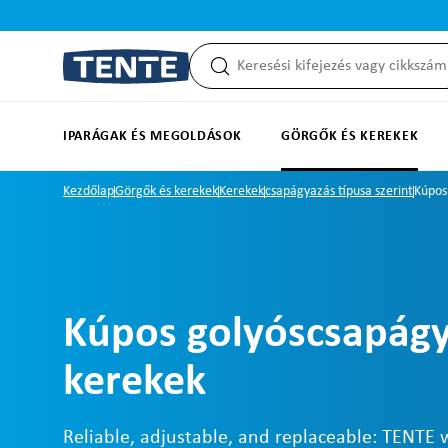
reséshez
Ugrás a fő navigációhoz
IPARÁGAK ÉS MEGOLDÁSOK
GÖRGŐK ÉS KEREKEK
Kezdőlap
Görgők és kerekek
Kerekek
csapágyazás típusa szerint
Kúpos
Kúpos golyóscsapág
kerekek
Reliable, adjustable, and replaceable: TENTE