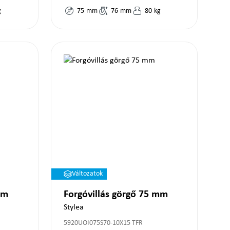
g
75
mm
76
mm
80
kg
Változatok
mm
Forgóvillás görgő 75 mm
Stylea
5920UOI075S70-10X15 TFR