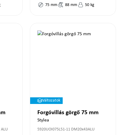
g
75
mm
88
mm
50
kg
Változatok
mm
Forgóvillás görgő 75 mm
Stylea
 ALU
5920UOI075L51-11 DM20x43ALU