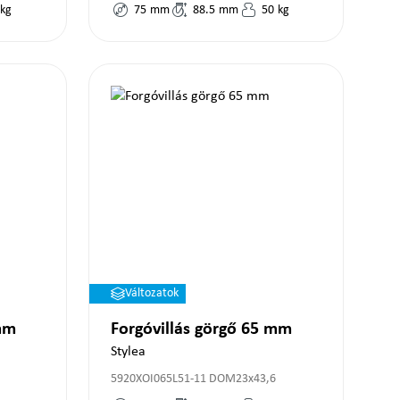
kg
75
mm
88.5
mm
50
kg
Változatok
mm
Forgóvillás görgő 65 mm
Stylea
5920XOI065L51-11 DOM23x43,6