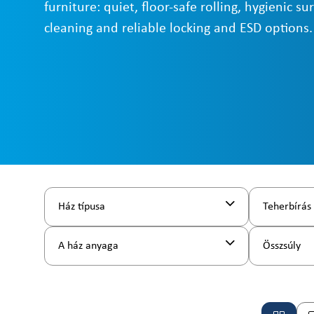
furniture: quiet, floor-safe rolling, hygienic su
cleaning and reliable locking and ESD options.
Ház típusa
Teherbírás
A ház anyaga
Összsúly