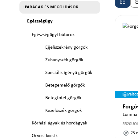
IPARÁGAK ÉS MEGOLDÁSOK
Egészségügy
Egészségügyi bútorok
Éjjeliszekrény görgők
Zuhanyszék görgők
Speciális igényű görgők
Betegemelő görgők
Válto
Betegfotel görgők
Forgó
Kezelőszék görgők
Lumina
Kórházi ágyak és hordágyak
5520UOI
75
Orvosi kocsik