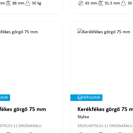
mm
88
mm
50
kg
65
mm
91.5
mm
50
zatok
Változatok
fékes görgő 75 mm
Kerékfékes görgő 75 
Stylea
075L51-11 DM20x43ALU
5925UJI075L51-11 DM20x43ALU