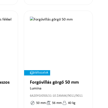
Változatok
aszos
Forgóvillás görgő 50 mm
Lumina
6A20YGI050L51-10 ZAMAK/9011/9011
50
mm
56
mm
40
kg