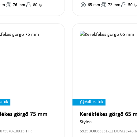
mm
76
mm
80
kg
65
mm
72
mm
50
k
zatok
Változatok
fékes görgő 75 mm
Kerékfékes görgő 65 
Stylea
075S70-10X15 TFR
5925UOI065L51-11 DOM23x43,6