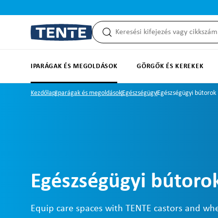
reséshez
Ugrás a fő navigációhoz
IPARÁGAK ÉS MEGOLDÁSOK
GÖRGŐK ÉS KEREKEK
Kezdőlap
Iparágak és megoldások
Egészségügy
Egészségügyi bútorok
Egészségügyi bútoro
Equip care spaces with TENTE castors and whe