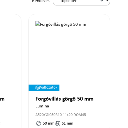
Rendezés
Változatok
mm
Forgóvillás görgő 50 mm
Lumina
A520YGI050B10-11x20 DOM45
g
50
mm
61
mm