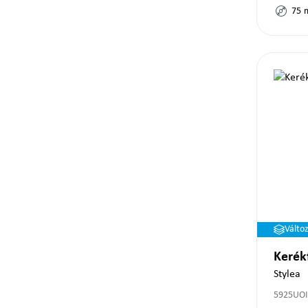
75
Válto
Kerék
Stylea
5925UOI