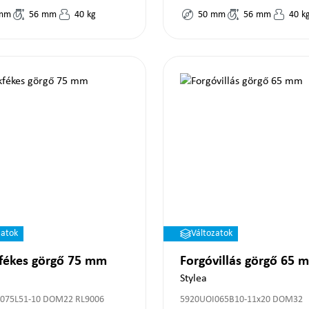
mm
56
mm
40
kg
50
mm
56
mm
40
k
zatok
Változatok
fékes görgő 75 mm
Forgóvillás görgő 65 
Stylea
075L51-10 DOM22 RL9006
5920UOI065B10-11x20 DOM32