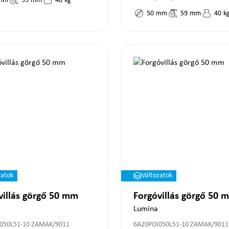
mm
59
mm
40
kg
50
mm
59
mm
40
k
zatok
Változatok
villás görgő 50 mm
Forgóvillás görgő 50 
Lumina
050L51-10 ZAMAK/9011
6A20POI050L51-10 ZAMAK/9011