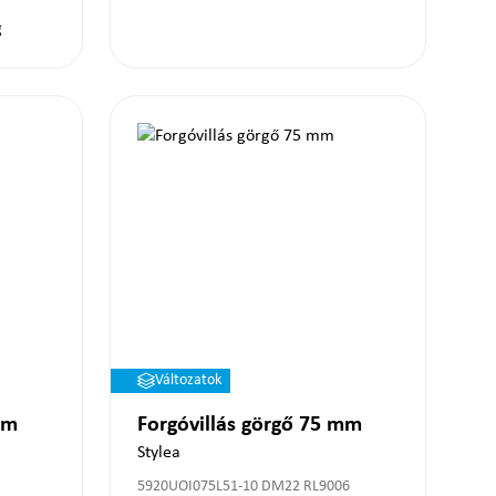
g
Változatok
mm
Forgóvillás görgő 75 mm
Stylea
5920UOI075L51-10 DM22 RL9006