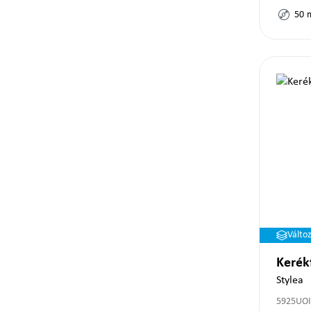
50
Válto
Kerék
Stylea
5925UOI