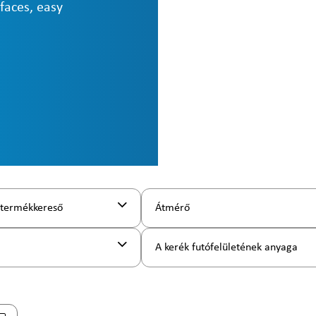
rfaces, easy
 termékkereső
Átmérő
A kerék futófelületének anyaga