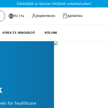
Üdvözöljük az újonnan felújított weboldalunkon!
HU | hu
Bejelentkezés
Ajánlatlista
HÍREK ÉS INNOVÁCIÓ
RÓLUNK
k
els for healthcare