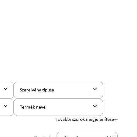
Szerelvény típusa
Termék neve
További szűrők megjelenítése