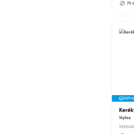
75
Válto
Kerék
Stylea
5925UOI