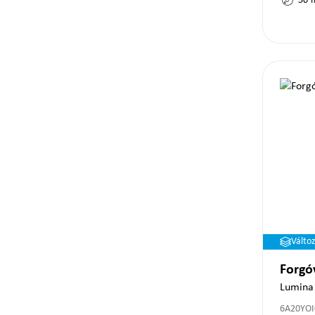
50
Válto
Forgó
Lumina
6A20YOI