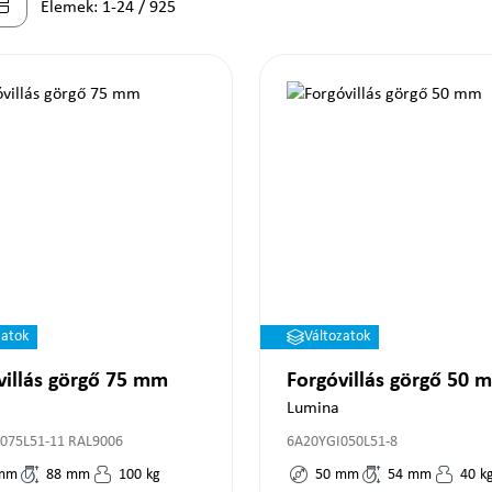
Elemek: 1-24 / 925
zatok
Változatok
villás görgő 75 mm
Forgóvillás görgő 50 
Lumina
075L51-11 RAL9006
6A20YGI050L51-8
mm
88
mm
100
kg
50
mm
54
mm
40
k