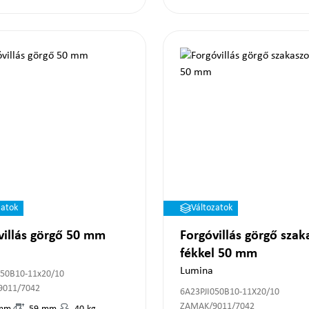
zatok
Változatok
villás görgő 50 mm
Forgóvillás görgő szak
fékkel 50 mm
Lumina
050B10-11x20/10
9011/7042
6A23PJI050B10-11X20/10
ZAMAK/9011/7042