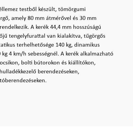
éllemez testből készült, tömörgumi
 görgő, amely 80 mm átmérővel és 30 mm
l rendelkezik. A kerék 44,4 mm hosszúságú
ű tengelyfurattal van kialakítva, tűgörgős
tatikus terhelhetősége 140 kg, dinamikus
 kg 4 km/h sebességnél. A kerék alkalmazható
csikon, bolti bútorokon és kiállítókon,
hulladékkezelő berendezéseken,
ítóberendezéseken.