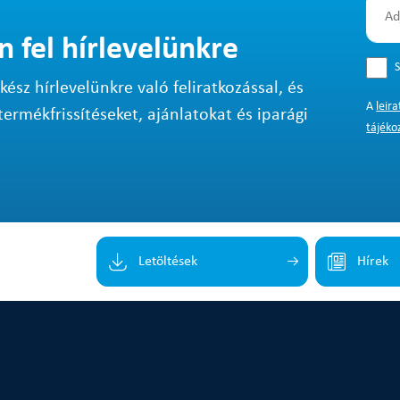
n fel hírlevelünkre
S
sz hírlevelünkre való feliratkozással, és
A
leir
termékfrissítéseket, ajánlatokat és iparági
tájéko
Letöltések
Hírek