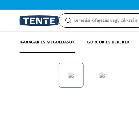
reséshez
Ugrás a fő navigációhoz
IPARÁGAK ÉS MEGOLDÁSOK
GÖRGŐK ÉS KEREKEK
Képgaléria kihagyása