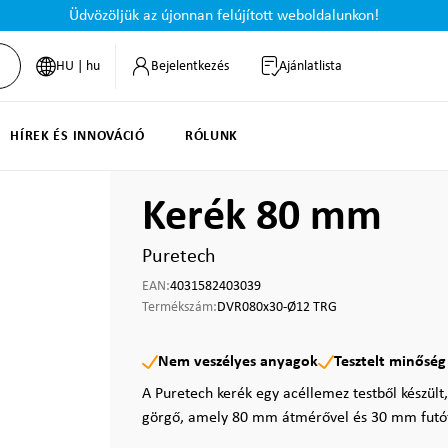
Üdvözöljük az újonnan felújított weboldalunkon!
HU | hu
Bejelentkezés
Ajánlatlista
HÍREK ÉS INNOVÁCIÓ
RÓLUNK
Kerék 80 mm
Puretech
EAN:
4031582403039
Termékszám:
DVR080x30-Ø12 TRG
Nem veszélyes anyagok
Tesztelt minőség
A Puretech kerék egy acéllemez testből készült,
görgő, amely 80 mm átmérővel és 30 mm futóf