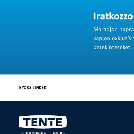
Iratkozzo
Maradjon napraké
kapjon exkluzív 
betekintéseket.
GYORS LINKEK: