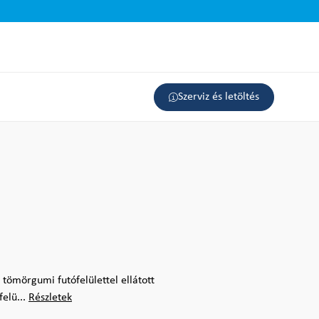
Szerviz és letöltés
 tömörgumi futófelülettel ellátott
elü...
Részletek