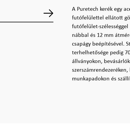
A Puretech kerék egy ac
futófelülettel ellátott
futófelület-szélességge
nábbal és 12 mm átmérőj
csapágy beépítésével. S
terhelhetősége pedig 70
állványokon, bevásárlóko
szerszámrendezeréken, 
munkapadokon és száll