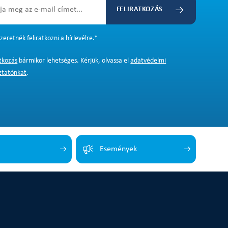
FELIRATKOZÁS
zeretnék feliratkozni a hírlevélre.
*
atkozás
bármikor lehetséges. Kérjük, olvassa el
adatvédelmi
ztatónkat
.
Események