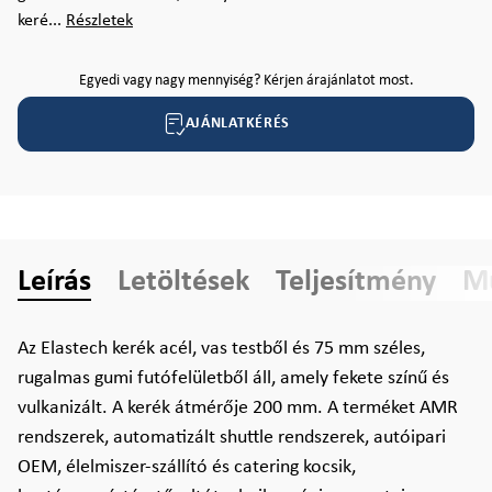
keré...
Részletek
Egyedi vagy nagy mennyiség? Kérjen árajánlatot most.
AJÁNLATKÉRÉS
Leírás
Letöltések
Teljesítmény
Mű
Az Elastech kerék acél, vas testből és 75 mm széles,
rugalmas gumi futófelületből áll, amely fekete színű és
vulkanizált. A kerék átmérője 200 mm. A terméket AMR
rendszerek, automatizált shuttle rendszerek, autóipari
OEM, élelmiszer-szállító és catering kocsik,