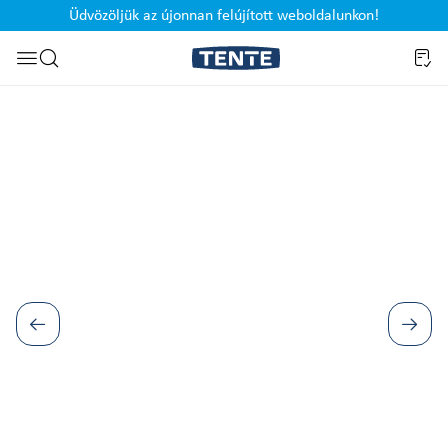
Üdvözöljük az újonnan felújított weboldalunkon!
Ugrás a kereséshez
Képgaléria kihagyása