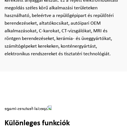
keréktest anyaggal készült. Ez a fejlett elektromobilitási
megoldás széles körű alkalmazási területeken
használható, beleértve a repülőgépipart és repülőtéri
berendezéseket, altatókocsikat, autóipari OEM
alkalmazásokat, C-karokat, CT-vizsgálókat, MRI és
röntgen berendezéseket, kerámia- és üveggyártókat,
számítógépeket kerekeken, konténergyártást,
elektronikus rendszereket és tisztatéri technológiát.
Különleges funkciók