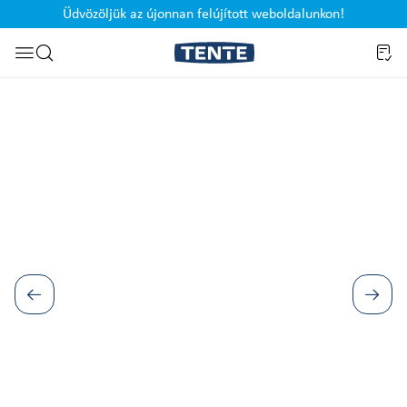
Üdvözöljük az újonnan felújított weboldalunkon!
Ugrás a kereséshez
Képgaléria kihagyása