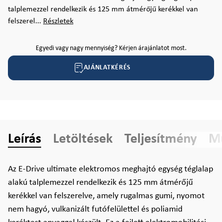
talplemezzel rendelkezik és 125 mm átmérőjű kerékkel van
felszerel...
Részletek
Egyedi vagy nagy mennyiség? Kérjen árajánlatot most.
AJÁNLATKÉRÉS
Leírás
Letöltések
Teljesítmény
Mű
Az E-Drive ultimate elektromos meghajtó egység téglalap
alakú talplemezzel rendelkezik és 125 mm átmérőjű
kerékkel van felszerelve, amely rugalmas gumi, nyomot
nem hagyó, vulkanizált futófelülettel és poliamid