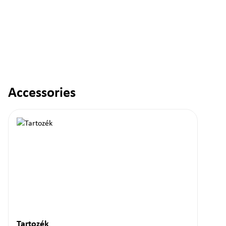
Accessories
Termékgaléria kihagyása
Tartozék