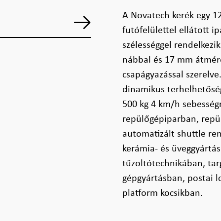
A Novatech kerék egy 1
futófelülettel ellátott 
szélességgel rendelkez
nábbal és 17 mm átmérőj
csapágyazással szerelve.
dinamikus terhelhetőség
500 kg 4 km/h sebességn
repülőgépiparban, repü
automatizált shuttle r
kerámia- és üveggyártá
tűzoltótechnikában, ta
gépgyártásban, postai lo
platform kocsikban.