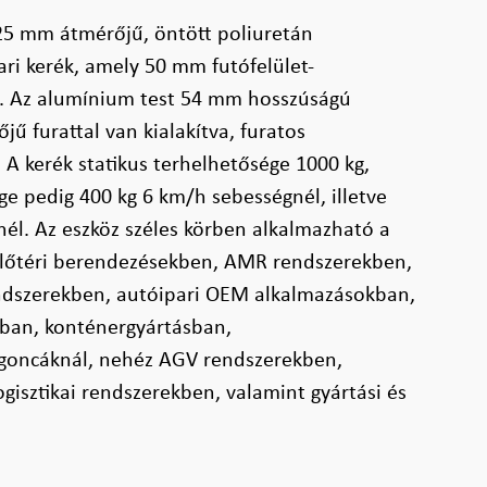
25 mm átmérőjű, öntött poliuretán
ipari kerék, amely 50 mm futófelület-
ik. Az alumínium test 54 mm hosszúságú
ű furattal van kialakítva, furatos
 A kerék statikus terhelhetősége 1000 kg,
e pedig 400 kg 6 km/h sebességnél, illetve
él. Az eszköz széles körben alkalmazható a
lőtéri berendezésekben, AMR rendszerekben,
endszerekben, autóipari OEM alkalmazásokban,
sban, konténergyártásban,
rgoncáknál, nehéz AGV rendszerekben,
gisztikai rendszerekben, valamint gyártási és