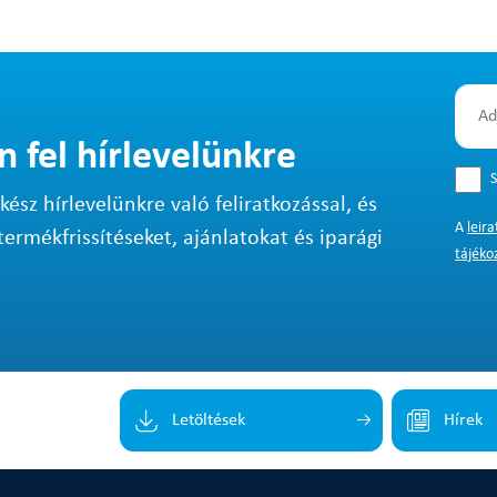
n fel hírlevelünkre
S
sz hírlevelünkre való feliratkozással, és
A
leir
termékfrissítéseket, ajánlatokat és iparági
tájéko
Letöltések
Hírek