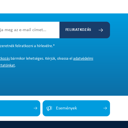
FELIRATKOZÁS
zeretnék feliratkozni a hírlevélre.
*
atkozás
bármikor lehetséges. Kérjük, olvassa el
adatvédelmi
ztatónkat
.
Események