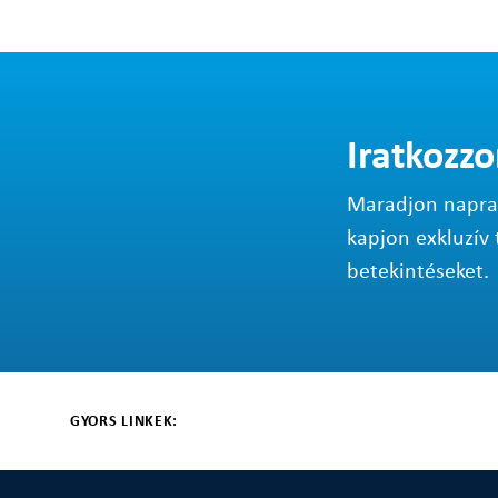
Iratkozzo
Maradjon napraké
kapjon exkluzív 
betekintéseket.
GYORS LINKEK: