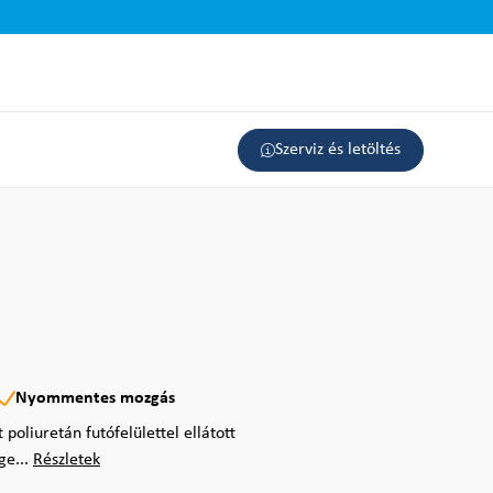
Szerviz és letöltés
Nyommentes mozgás
oliuretán futófelülettel ellátott
ge...
Részletek