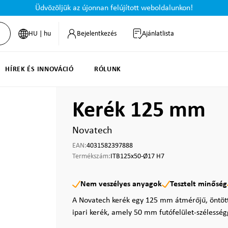
Üdvözöljük az újonnan felújított weboldalunkon!
HU | hu
Bejelentkezés
Ajánlatlista
HÍREK ÉS INNOVÁCIÓ
RÓLUNK
Kerék 125 mm
Novatech
EAN:
4031582397888
Termékszám:
ITB125x50-Ø17 H7
Nem veszélyes anyagok
Tesztelt minőség
A Novatech kerék egy 125 mm átmérőjű, öntött p
ipari kerék, amely 50 mm futófelület-szélesség