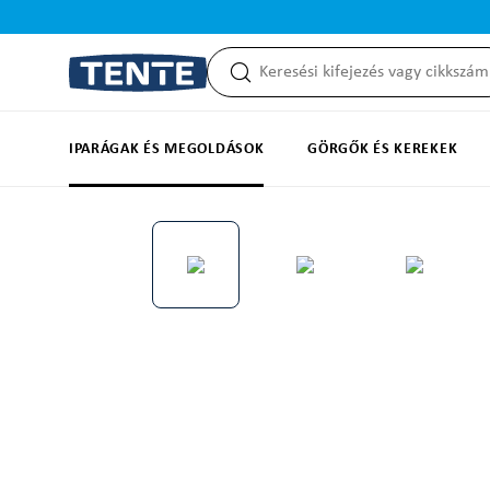
reséshez
Ugrás a fő navigációhoz
IPARÁGAK ÉS MEGOLDÁSOK
GÖRGŐK ÉS KEREKEK
Képgaléria kihagyása