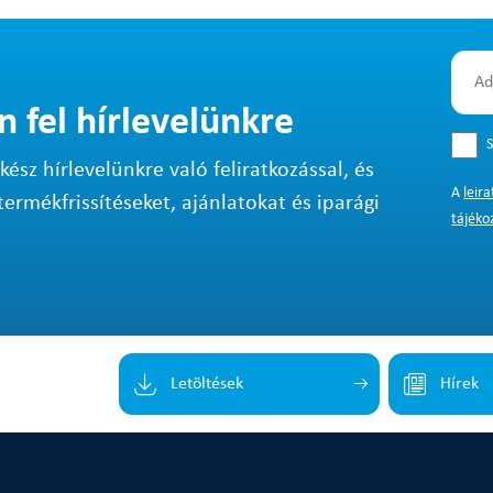
n fel hírlevelünkre
S
sz hírlevelünkre való feliratkozással, és
A
leir
termékfrissítéseket, ajánlatokat és iparági
tájéko
Letöltések
Hírek