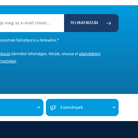
FELIRATKOZÁS
zeretnék feliratkozni a hírlevélre.
*
atkozás
bármikor lehetséges. Kérjük, olvassa el
adatvédelmi
ztatónkat
.
Események