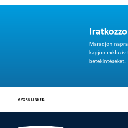
Iratkozzo
Maradjon napraké
kapjon exkluzív 
betekintéseket.
GYORS LINKEK: