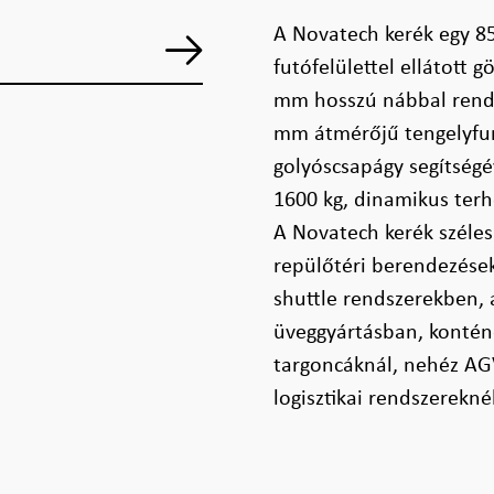
A Novatech kerék egy 8
futófelülettel ellátott 
mm hosszú nábbal rendel
mm átmérőjű tengelyfura
golyóscsapágy segítségé
1600 kg, dinamikus terh
A Novatech kerék széle
repülőtéri berendezése
shuttle rendszerekben,
üveggyártásban, kontén
targoncáknál, nehéz AG
logisztikai rendszerekné