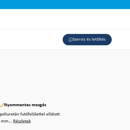
Szerviz és letöltés
Nyommentes mozgás
liuretán futófelülettel ellátott
0 mm...
Részletek