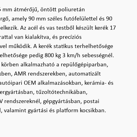
5 mm átmérőjű, öntött poliuretán
görgő, amely 90 mm széles futófelülettel és 90
kezik. Az acél és vas testből készült kerék 17
ttal van kialakítva, és precíziós
vel működik. A kerék statikus terhelhetősége
elhetősége pedig 800 kg 3 km/h sebességnél.
s körben alkalmazható a repülőgépiparban,
kben, AMR rendszerekben, automatizált
 autóipari OEM alkalmazásokban, kerámia- és
ergyártásban, tűzoltótechnikában,
V rendszereknél, gépgyártásban, postai
l, valamint gyártási és platform kocsikban.