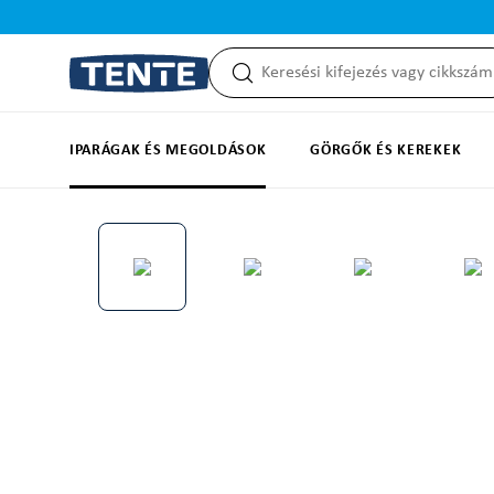
reséshez
Ugrás a fő navigációhoz
IPARÁGAK ÉS MEGOLDÁSOK
GÖRGŐK ÉS KEREKEK
Képgaléria kihagyása