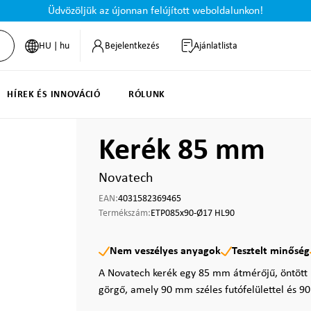
Üdvözöljük az újonnan felújított weboldalunkon!
HU | hu
Bejelentkezés
Ajánlatlista
HÍREK ÉS INNOVÁCIÓ
RÓLUNK
Kerék 85 mm
Novatech
EAN:
4031582369465
Termékszám:
ETP085x90-Ø17 HL90
Nem veszélyes anyagok
Tesztelt minőség
A Novatech kerék egy 85 mm átmérőjű, öntött po
görgő, amely 90 mm széles futófelülettel és 9