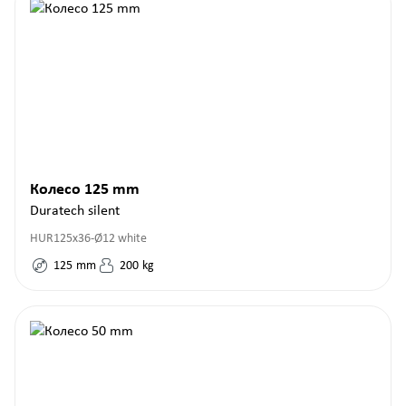
Колесо 125 mm
Duratech silent
HUR125x36-Ø12 white
125
mm
200
kg