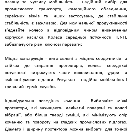
плавну та чутливу мобільність - надійний вибір для
промислового транспорту, комерційного обладнання,
сервісних візків та інших застосувань, де стабільна
стабільність є важливою. Для номінальної продуктивності
з'єднайте колесо з відповідним чином визначеним
корпусом касилки. Колеса середньої потужності TENTE
забезпечують різні ключові переваги:
Міцна конструкція - виготовлені з міцних сердечників та
стійких до стирання протекторів, колеса середньої
потужності витримують часте використання, удари та
змішані умови підлоги. Результат - надійна мобільність і
тривалий термін служби.
Індивідуальна поведінка кочення - Вибирайте м'які
протектори, які захищають делікатні поверхні та вологі
вібрації, або більш тверді суміші, які мінімізують опір
коченню та повороту на гладких промислових підлогах.
Діаметр і ширину протектора можна вибрати для точної