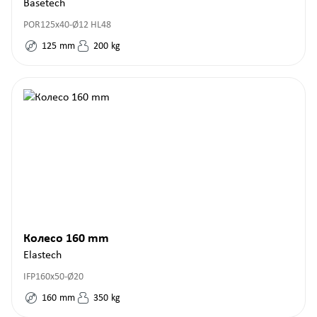
Basetech
POR125x40-Ø12 HL48
125
mm
200
kg
Колесо 160 mm
Elastech
IFP160x50-Ø20
160
mm
350
kg