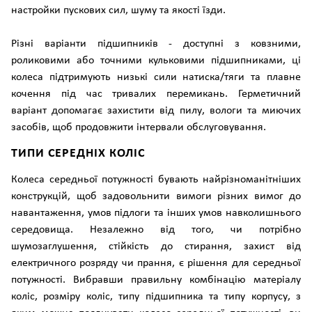
настройки пускових сил, шуму та якості їзди.
Різні варіанти підшипників - доступні з ковзними,
роликовими або точними кульковими підшипниками, ці
колеса підтримують низькі сили натиска/тяги та плавне
кочення під час тривалих перемикань. Герметичний
варіант допомагає захистити від пилу, вологи та миючих
засобів, щоб продовжити інтервали обслуговування.
ТИПИ СЕРЕДНІХ КОЛІС
Колеса середньої потужності бувають найрізноманітніших
конструкцій, щоб задовольнити вимоги різних вимог до
навантаження, умов підлоги та інших умов навколишнього
середовища. Незалежно від того, чи потрібно
шумозаглушення, стійкість до стирання, захист від
електричного розряду чи прання, є рішення для середньої
потужності. Вибравши правильну комбінацію матеріалу
коліс, розміру коліс, типу підшипника та типу корпусу, з