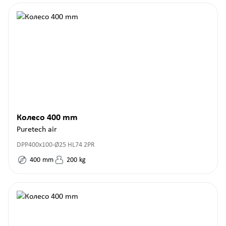
Колесо 400 mm
Puretech air
DPP400x100-Ø25 HL74 2PR
400
mm
200
kg