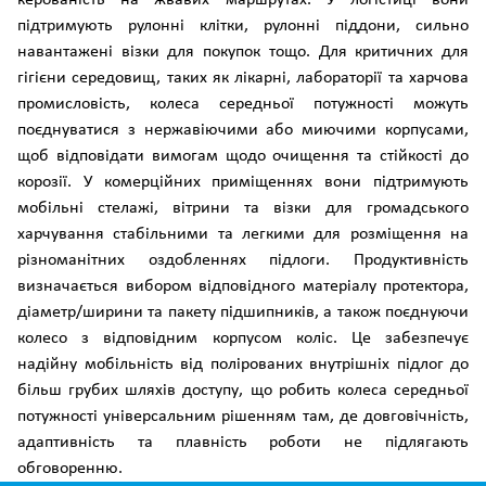
керованість на жвавих маршрутах. У логістиці вони
підтримують рулонні клітки, рулонні піддони, сильно
навантажені візки для покупок тощо. Для критичних для
гігієни середовищ, таких як лікарні, лабораторії та харчова
промисловість, колеса середньої потужності можуть
поєднуватися з нержавіючими або миючими корпусами,
щоб відповідати вимогам щодо очищення та стійкості до
корозії. У комерційних приміщеннях вони підтримують
мобільні стелажі, вітрини та візки для громадського
харчування стабільними та легкими для розміщення на
різноманітних оздобленнях підлоги. Продуктивність
визначається вибором відповідного матеріалу протектора,
діаметр/ширини та пакету підшипників, а також поєднуючи
колесо з відповідним корпусом коліс. Це забезпечує
надійну мобільність від полірованих внутрішніх підлог до
більш грубих шляхів доступу, що робить колеса середньої
потужності універсальним рішенням там, де довговічність,
адаптивність та плавність роботи не підлягають
обговоренню.