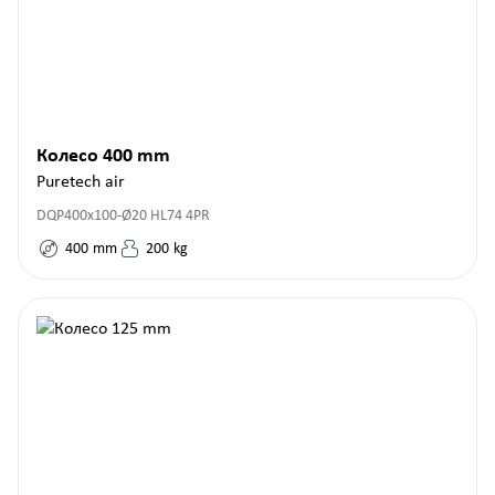
Колесо 400 mm
Puretech air
DQP400x100-Ø20 HL74 4PR
400
mm
200
kg