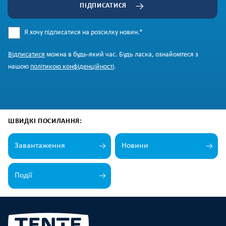
ПІДПИСАТИСЯ
Я хочу підписатися на розсилку новин.
*
Відписатися
можна в будь-який час. Будь ласка, ознайомтеся з
нашою
політикою конфіденційності
.
ШВИДКІ ПОСИЛАННЯ:
Завантаження
Новини
Події