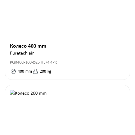
Колесо 400 mm
Puretech air
PQR400x100-Ø25 HL74 4PR
400
mm
200
kg