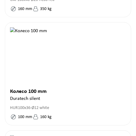
160
mm
350
kg
Колесо 100 mm
Duratech silent
HUR100x36-Ø12 white
100
mm
160
kg