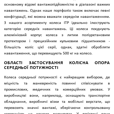
основному відомі вантажопідйомністю в діапазоні важких
навантажень. Однак наше портфоліо також включає певні
конфігурації, які можна вважати середнім навантаженням.
З нашого асортименту колеса ITP ідеально ілюструють
категорію середніх навантажень. Ці колеса поєднують
алюмінієвий корпус колеса з литим поліуретановим
протектором і прецизійним кульковим підшипником -
більшість коліс цієї серії, однак, здатні обробляти
навантаження, що перевищують 500 кг на колесо.
ОБЛАСТІ ЗАСТОСУВАННЯ КОЛІСНА ОПОРА
СЕРЕДНЬОЇ ПОТУЖНОСТІ
Колеса середньої потужності є найкращим вибором, де
міцність та маневреність повинні співіснувати в
промислових, медичних та комерційних умовах. У
виробництві вони, наприклад, оснащують транспортне
обладнання, виробничі візки та мобільні верстати, що
перевозять значні вантажі, зберігаючи контрольовану