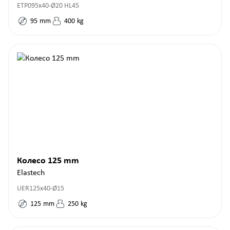
ETP095x40-Ø20 HL45
95
mm
400
kg
Колесо 125 mm
Elastech
UER125x40-Ø15
125
mm
250
kg