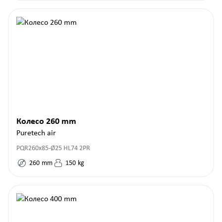
Колесо 260 mm
Puretech air
PQR260x85-Ø25 HL74 2PR
260
mm
150
kg