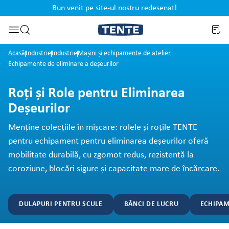
Bun venit pe site-ul nostru redesenat!
cipal
Sari la căutare
Acasă
Industrie
Industrie
Mașini și echipamente de atelier
Echipamente de eliminare a deșeurilor
Roți și Role pentru Eliminarea
Deșeurilor
Menține colecțiile în mișcare: rolele și roțile TENTE
pentru echipament pentru eliminarea deșeurilor oferă
mobilitate durabilă, cu zgomot redus, rezistentă la
coroziune, blocări sigure și capacitate mare de încărcare.
DULAPURI PENTRU SCULE
BĂNCI DE LUCRU
ECHIPAM