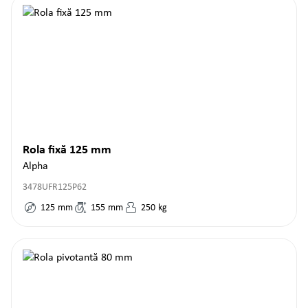
Rola fixă 125 mm
Alpha
3478UFR125P62
125
mm
155
mm
250
kg