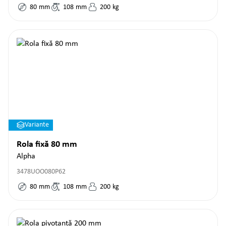
80
mm
108
mm
200
kg
Variante
Rola fixă 80 mm
Alpha
3478UOO080P62
80
mm
108
mm
200
kg