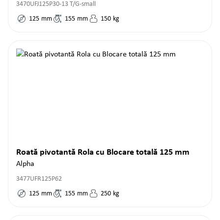
3470UFJ125P30-13 T/G-small
125
mm
155
mm
150
kg
Roată pivotantă Rola cu Blocare totală 125 mm
Alpha
3477UFR125P62
125
mm
155
mm
250
kg