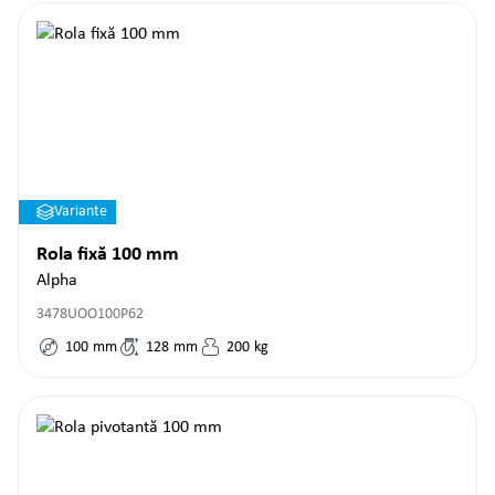
Variante
Rola fixă 100 mm
Alpha
3478UOO100P62
100
mm
128
mm
200
kg