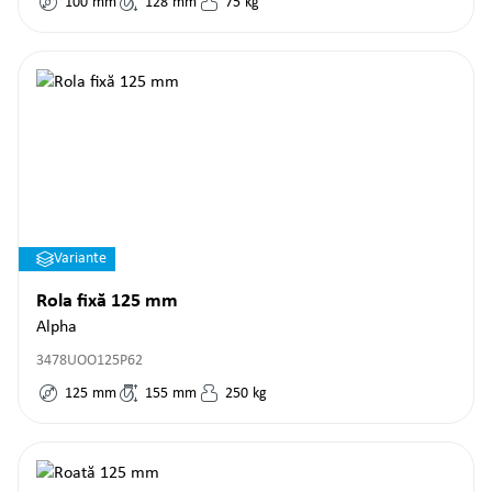
100
mm
128
mm
75
kg
Variante
Rola fixă 125 mm
Alpha
3478UOO125P62
125
mm
155
mm
250
kg