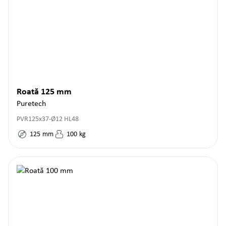
Roată 125 mm
Puretech
PVR125x37-Ø12 HL48
125
mm
100
kg