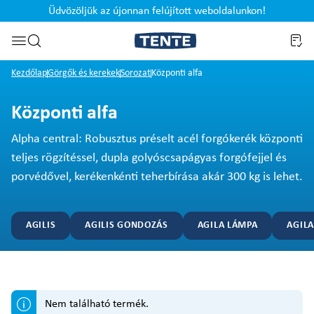
Üdvözöljük az újonnan felújított weboldalunkon!
Ugrás a kereséshez
Kezdőlap
Görgők és kerekek
Sorozat
Központi alfa
Központi alfa
Alpha central: Robusztus préselt acél forgókerék központi
teljes rögzítéssel, dupla golyóscsapágyas forgófejjel és
porvédővel, kerékenkénti teherbírása akár 300 kg is lehet.
AGILIS
AGILIS GONDOZÁS
AGILA LÁMPA
AGIL
Nem található termék.