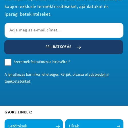
kapjon exkluzív termékfrissítéseket, ajánlatokat és
iparági betekintéseket.
FELIRATKOZÁS
Szeretnék feliratkozni a hírlevélre.
*
A
leiratkozás
bármikor lehetséges. Kérjük, olvassa el
adatvédelmi
tájékoztatónkat
.
GYORS LINKEK:
Letöltések
Hírek