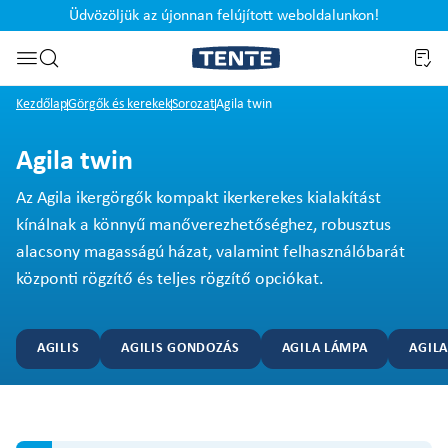
Üdvözöljük az újonnan felújított weboldalunkon!
Ugrás a kereséshez
Kezdőlap
Görgők és kerekek
Sorozat
Agila twin
Agila twin
Az Agila ikergörgők kompakt ikerkerekes kialakítást
kínálnak a könnyű manőverezhetőséghez, robusztus
alacsony magasságú házat, valamint felhasználóbarát
központi rögzítő és teljes rögzítő opciókat.
AGILIS
AGILIS GONDOZÁS
AGILA LÁMPA
AGIL