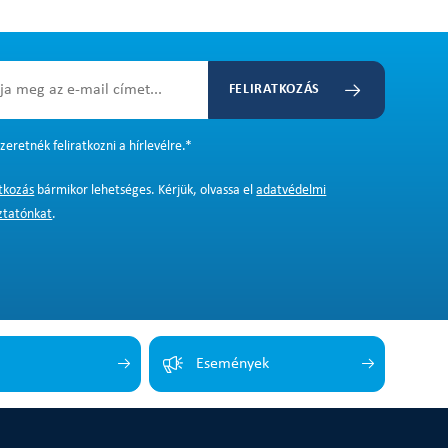
FELIRATKOZÁS
zeretnék feliratkozni a hírlevélre.
*
atkozás
bármikor lehetséges. Kérjük, olvassa el
adatvédelmi
ztatónkat
.
Események