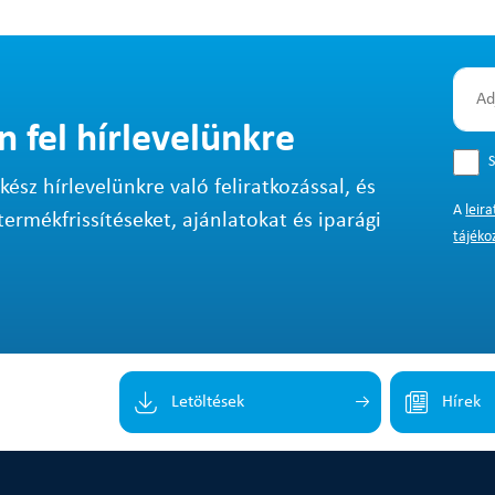
n fel hírlevelünkre
S
sz hírlevelünkre való feliratkozással, és
A
leir
termékfrissítéseket, ajánlatokat és iparági
tájéko
Letöltések
Hírek