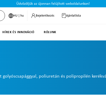
Üdvözöljük az újonnan felújított weboldalunkon!
HU | hu
Bejelentkezés
Ajánlatlista
HÍREK ÉS INNOVÁCIÓ
RÓLUNK
t golyóscsapággyal, poliuretán és polipropilén kerékvá