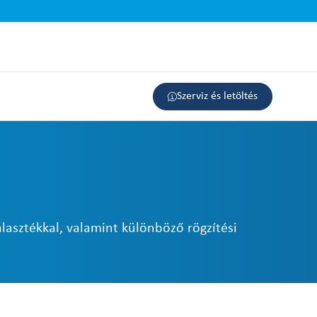
Szerviz és letöltés
lasztékkal, valamint különböző rögzítési