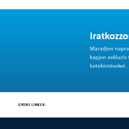
Iratkozzo
Maradjon napraké
kapjon exkluzív 
betekintéseket.
GYORS LINKEK: