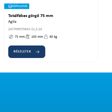
Változatok
Totálfékes görgő 75 mm
Agila
2477PJP075R47-21,5-24
75
mm
103
mm
60
kg
RÉSZLETEK