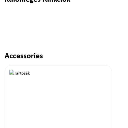
Accessories
Termékgaléria kihagyása