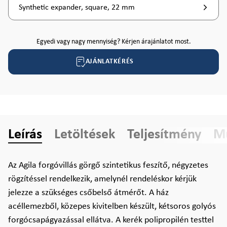
Synthetic expander, square, 22 mm
Egyedi vagy nagy mennyiség? Kérjen árajánlatot most.
AJÁNLATKÉRÉS
Leírás
Letöltések
Teljesítmény
Mű
Az Agila forgóvillás görgő szintetikus feszítő, négyzetes
rögzítéssel rendelkezik, amelynél rendeléskor kérjük
jelezze a szükséges csőbelső átmérőt. A ház
acéllemezből, közepes kivitelben készült, kétsoros golyós
forgócsapágyazással ellátva. A kerék polipropilén testtel