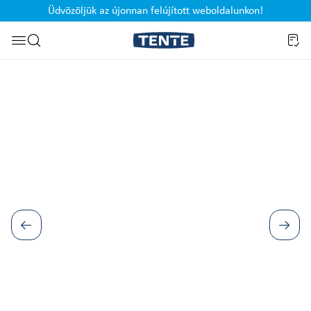
Üdvözöljük az újonnan felújított weboldalunkon!
Ugrás a kereséshez
Képgaléria kihagyása