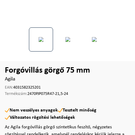
Forgóvillás görgő 75 mm
Agila
EAN:
4031582325201
Termékszám:
2470PJP075R47-21,5-24
Nem veszélyes anyagok
Tesztelt minőség
Változatos rögzítési lehetőségek
Az Agila forgóvillás görgő szintetikus feszítő, négyzetes
rögzítéssel rendelkezik, amelynél rendeléskor kérjük jelezze a