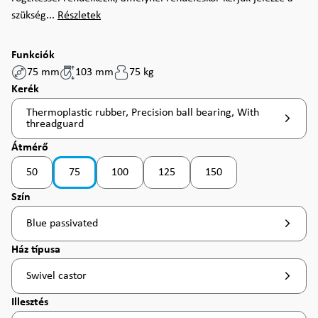
szükség...
Részletek
Funkciók
75 mm
103 mm
75 kg
Válasszon
Kerék
Thermoplastic rubber, Precision ball bearing, With
threadguard
Válasszon
Átmérő
50
75
100
125
150
(Ez az opció jelenleg nem érhető el. )
(Ez az opció jelenleg nem érhető el. )
Válasszon
Szín
Blue passivated
Válasszon
Ház típusa
Swivel castor
Válasszon
Illesztés