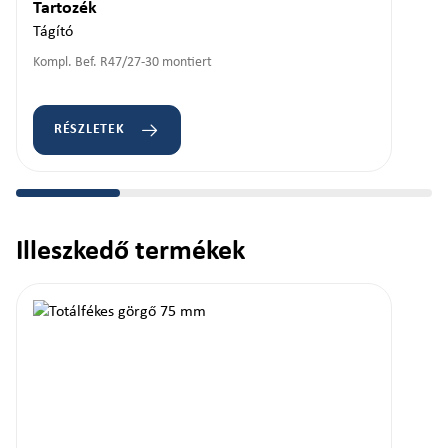
Tartozék
Tágító
Kompl. Bef. R47/27-30 montiert
RÉSZLETEK
Illeszkedő termékek
Termékgaléria kihagyása