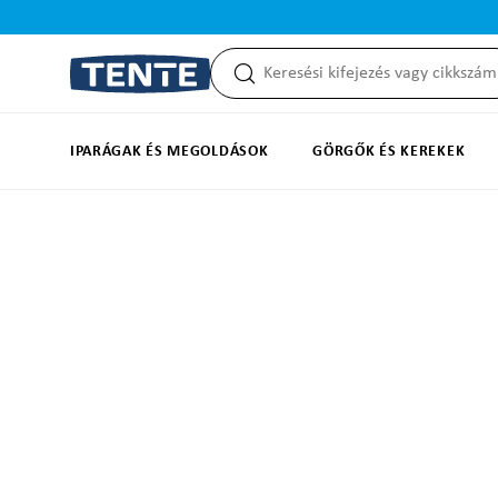
reséshez
Ugrás a fő navigációhoz
IPARÁGAK ÉS MEGOLDÁSOK
GÖRGŐK ÉS KEREKEK
Képgaléria kihagyása