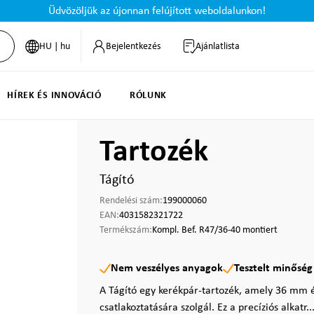
Üdvözöljük az újonnan felújított weboldalunkon!
HU | hu
Bejelentkezés
Ajánlatlista
HÍREK ÉS INNOVÁCIÓ
RÓLUNK
Tartozék
Tágító
Rendelési szám:
199000060
EAN:
4031582321722
Termékszám:
Kompl. Bef. R47/36-40 montiert
Nem veszélyes anyagok
Tesztelt minőség
A Tágító egy kerékpár-tartozék, amely 36 mm 
csatlakoztatására szolgál. Ez a precíziós alkatr..