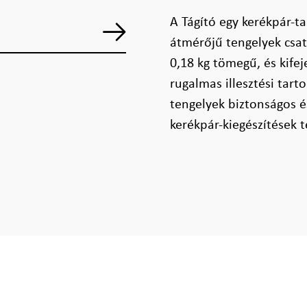
A Tágító egy kerékpár-t
átmérőjű tengelyek csatl
0,18 kg tömegű, és kifej
rugalmas illesztési tar
tengelyek biztonságos és
kerékpár-kiegészítések 