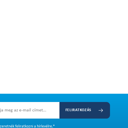
FELIRATKOZÁS
zeretnék feliratkozni a hírlevélre.
*