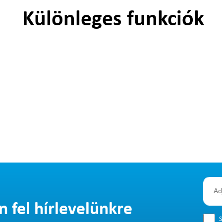
Különleges funkciók
n fel hírlevelünkre
S