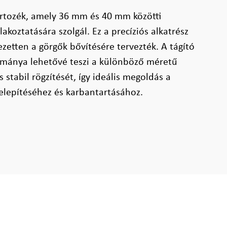
artozék, amely 36 mm és 40 mm közötti
akoztatására szolgál. Ez a precíziós alkatrész
ezetten a görgők bővítésére tervezték. A tágító
tománya lehetővé teszi a különböző méretű
 stabil rögzítését, így ideális megoldás a
telepítéséhez és karbantartásához.