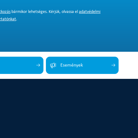
atkozás
bármikor lehetséges. Kérjük, olvassa el
adatvédelmi
ztatónkat
.
Események