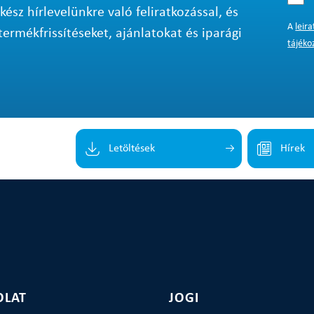
sz hírlevelünkre való feliratkozással, és
A
leir
termékfrissítéseket, ajánlatokat és iparági
tájéko
Letöltések
Hírek
OLAT
JOGI