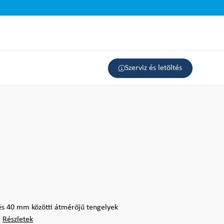
Szerviz és letöltés
és 40 mm közötti átmérőjű tengelyek
.
Részletek