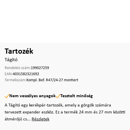
Tartozék
Tágító
Rendelési szám:
199027259
EAN:
4031582321692
Termékszám:
Kompl. Bef. R47/24-27 montiert
Nem veszélyes anyagok
Tesztelt minőség
A Tágító egy kerékpár-tartozék, amely a görgők számára
tervezett expander eszköz. Ez a termék 24 mm és 27 mm közötti
átmérőjű cs...
Részletek