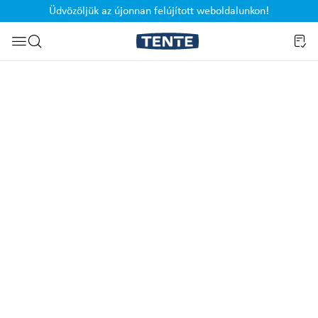
Üdvözöljük az újonnan felújított weboldalunkon!
Ugrás a kereséshez
Képgaléria kihagyása