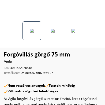
Forgóvillás görgő 75 mm
Agila
EAN:
4031582328530
Termékszám:
2470PJO075R07-Ø24-27
Nem veszélyes anyagok
Tesztelt minőség
Változatos rögzítési lehetőségek
Az Agila forgóvillás görgő szintetikus feszítő, kerek rögzítéssel
rendelkezik, amelynél rendeléskor kérjük jelezze a szükséges c...