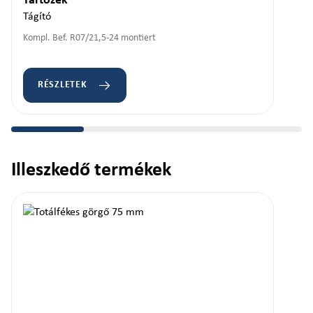
Tartozék
Tágító
Kompl. Bef. R07/21,5-24 montiert
RÉSZLETEK
Illeszkedő termékek
Termékgaléria kihagyása