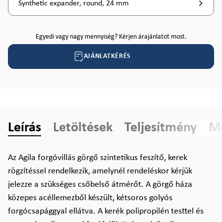
Synthetic expander, round, 24 mm
Egyedi vagy nagy mennyiség? Kérjen árajánlatot most.
AJÁNLATKÉRÉS
Leírás
Letöltések
Teljesítmény
Mű
Az Agila forgóvillás görgő szintetikus feszítő, kerek
rögzítéssel rendelkezik, amelynél rendeléskor kérjük
jelezze a szükséges csőbelső átmérőt. A görgő háza
közepes acéllemezből készült, kétsoros golyós
forgócsapággyal ellátva. A kerék polipropilén testtel és