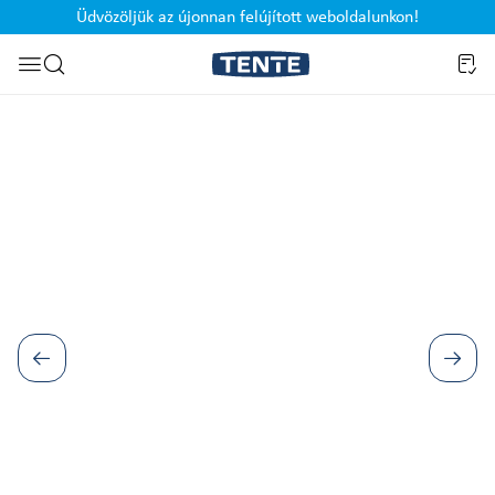
Üdvözöljük az újonnan felújított weboldalunkon!
Ugrás a kereséshez
Képgaléria kihagyása