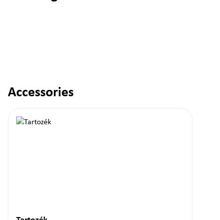
Accessories
Termékgaléria kihagyása