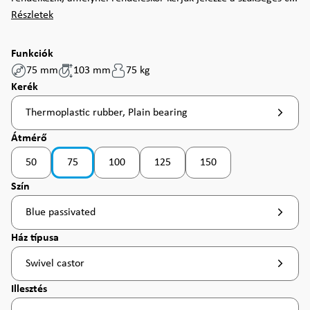
Részletek
Funkciók
75 mm
103 mm
75 kg
Válasszon
Kerék
Thermoplastic rubber, Plain bearing
Válasszon
Átmérő
50
75
100
125
150
(Ez az opció jelenleg nem érhető el. )
(Ez az opció jelenleg nem érhető el. )
Válasszon
Szín
Blue passivated
Válasszon
Ház típusa
Swivel castor
Válasszon
Illesztés