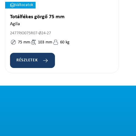
Változatok
Totálfékes görgő 75 mm
Agila
2477PJO075R07-Ø24-27
75
mm
103
mm
60
kg
RÉSZLETEK