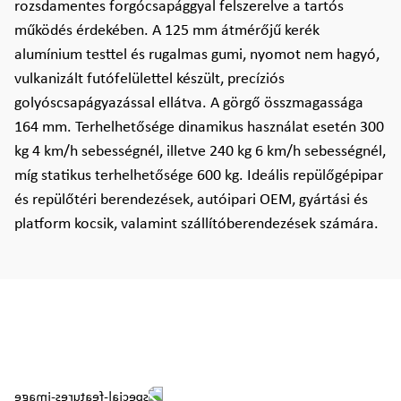
rozsdamentes forgócsapággyal felszerelve a tartós
működés érdekében. A 125 mm átmérőjű kerék
alumínium testtel és rugalmas gumi, nyomot nem hagyó,
vulkanizált futófelülettel készült, precíziós
golyóscsapágyazással ellátva. A görgő összmagassága
164 mm. Terhelhetősége dinamikus használat esetén 300
kg 4 km/h sebességnél, illetve 240 kg 6 km/h sebességnél,
míg statikus terhelhetősége 600 kg. Ideális repülőgépipar
és repülőtéri berendezések, autóipari OEM, gyártási és
platform kocsik, valamint szállítóberendezések számára.