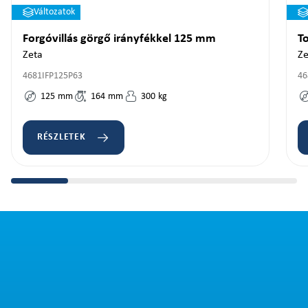
Változatok
Forgóvillás görgő irányfékkel 125 mm
T
Zeta
Ze
4681IFP125P63
46
125
mm
164
mm
300
kg
RÉSZLETEK