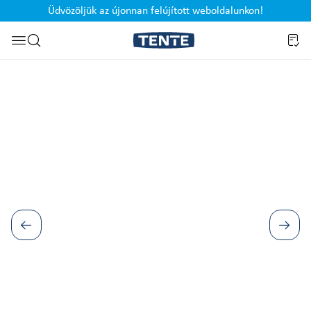
Üdvözöljük az újonnan felújított weboldalunkon!
Ugrás a kereséshez
Képgaléria kihagyása