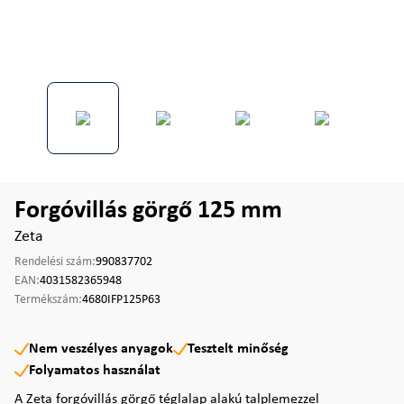
Forgóvillás görgő 125 mm
Zeta
Rendelési szám:
990837702
EAN:
4031582365948
Termékszám:
4680IFP125P63
Nem veszélyes anyagok
Tesztelt minőség
Folyamatos használat
A Zeta forgóvillás görgő téglalap alakú talplemezzel