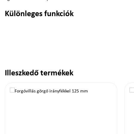
Különleges funkciók
Illeszkedő termékek
Termékgaléria kihagyása