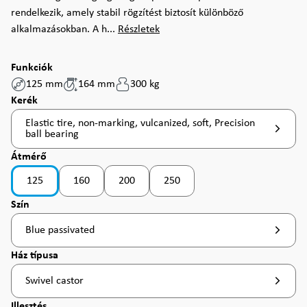
rendelkezik, amely stabil rögzítést biztosít különböző
alkalmazásokban. A h...
Részletek
Funkciók
125 mm
164 mm
300 kg
Válasszon
Kerék
Elastic tire, non-marking, vulcanized, soft, Precision
ball bearing
Válasszon
Átmérő
125
160
200
250
Válasszon
Szín
Blue passivated
Válasszon
Ház típusa
Swivel castor
Válasszon
Illesztés