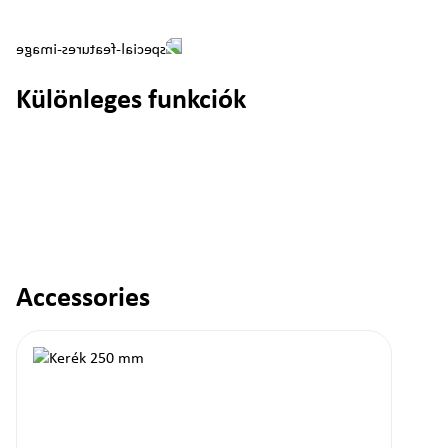
Különleges funkciók
Accessories
Termékgaléria kihagyása