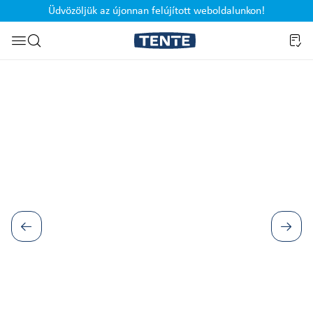
Üdvözöljük az újonnan felújított weboldalunkon!
Ugrás a kereséshez
Képgaléria kihagyása