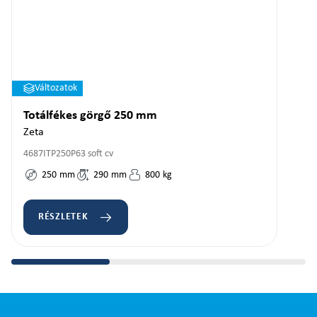
Változatok
Totálfékes görgő 250 mm
Zeta
4687ITP250P63 soft cv
250
mm
290
mm
800
kg
RÉSZLETEK