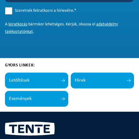
Szeretnék feliratkozni a hírlevélre.
*
A
leiratkozás
bármikor lehetséges. Kérjük, olvassa el
adatvédelmi
tájékoztatónkat
.
GYORS LINKEK:
Letöltések
Hírek
Események