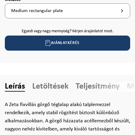
Medium rectangular plate
Egyedi vagy nagy mennyiség? Kérjen árajánlatot most.
AJÁNLATKÉRÉS
Leírás
Letöltések
Teljesítmény
Mű
A Zeta fixvillás görgő téglalap alakú talplemezzel
rendelkezik, amely stabil rögzítést biztosít különböző
alkalmazásokban. A görgő házazata acéllemezből készült,
nagyon nehéz kivitelben, amely kiváló tartósságot és