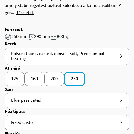
amely stabil rögzítést biztosít különböző alkalmazásokban. A
gör...
Részletek
Funkciók
250 mm
290 mm
800 kg
Válasszon
Kerék
Polyurethane, casted, convex, soft, Precision ball
bearing
Válasszon
Átmérő
125
160
200
250
(Ez az opció jelenleg nem érhető el. )
(Ez az opció jelenleg nem érhető el. )
(Ez az opció jelenleg nem érhető el. )
(Ez az opció jelenleg nem érhető el.
Válasszon
Szín
Blue passivated
Válasszon
Ház típusa
Fixed castor
Válasszon
Illesztés