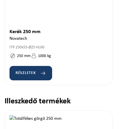
Kerék 250 mm
Novatech
ITP 250x55-Ø25 HL60
250
mm
1000
kg
RÉSZLETEK
Illeszkedő termékek
Termékgaléria kihagyása