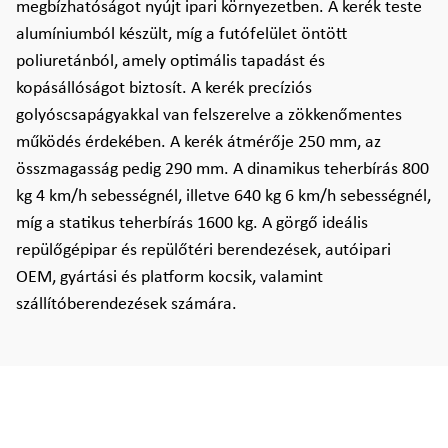
megbízhatóságot nyújt ipari környezetben. A kerék teste
alumíniumból készült, míg a futófelület öntött
poliuretánból, amely optimális tapadást és
kopásállóságot biztosít. A kerék precíziós
golyóscsapágyakkal van felszerelve a zökkenőmentes
működés érdekében. A kerék átmérője 250 mm, az
összmagasság pedig 290 mm. A dinamikus teherbírás 800
kg 4 km/h sebességnél, illetve 640 kg 6 km/h sebességnél,
míg a statikus teherbírás 1600 kg. A görgő ideális
repülőgépipar és repülőtéri berendezések, autóipari
OEM, gyártási és platform kocsik, valamint
szállítóberendezések számára.