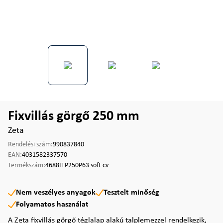
Fixvillás görgő 250 mm
Zeta
Rendelési szám:
990837840
EAN:
4031582337570
Termékszám:
4688ITP250P63 soft cv
Nem veszélyes anyagok
Tesztelt minőség
Folyamatos használat
A Zeta fixvillás görgő téglalap alakú talplemezzel rendelkezik,