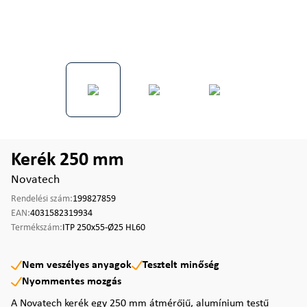
Kerék 250 mm
Novatech
Rendelési szám:
199827859
EAN:
4031582319934
Termékszám:
ITP 250x55-Ø25 HL60
Nem veszélyes anyagok
Tesztelt minőség
Nyommentes mozgás
A Novatech kerék egy 250 mm átmérőjű, alumínium testű