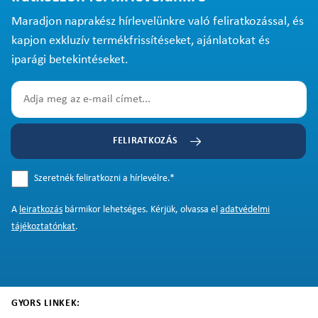
Maradjon naprakész hírlevelünkre való feliratkozással, és
kapjon exkluzív termékfrissítéseket, ajánlatokat és
iparági betekintéseket.
FELIRATKOZÁS
Szeretnék feliratkozni a hírlevélre.
*
A
leiratkozás
bármikor lehetséges. Kérjük, olvassa el
adatvédelmi
tájékoztatónkat
.
GYORS LINKEK: