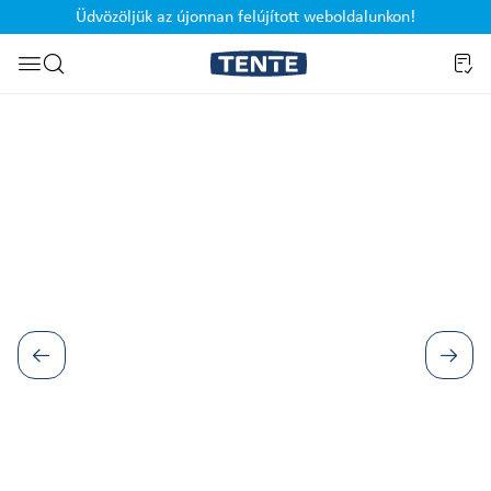
Üdvözöljük az újonnan felújított weboldalunkon!
Ugrás a kereséshez
Képgaléria kihagyása