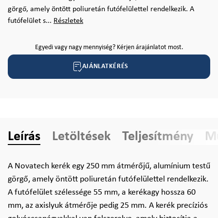
görgő, amely öntött poliuretán futófelülettel rendelkezik. A
futófelület s...
Részletek
Egyedi vagy nagy mennyiség? Kérjen árajánlatot most.
AJÁNLATKÉRÉS
Leírás
Letöltések
Teljesítmény
Mű
A Novatech kerék egy 250 mm átmérőjű, alumínium testű
görgő, amely öntött poliuretán futófelülettel rendelkezik.
A futófelület szélessége 55 mm, a kerékagy hossza 60
mm, az axislyuk átmérője pedig 25 mm. A kerék precíziós