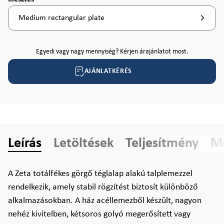
Medium rectangular plate
Egyedi vagy nagy mennyiség? Kérjen árajánlatot most.
AJÁNLATKÉRÉS
Leírás
Letöltések
Teljesítmény
Mű
A Zeta totálfékes görgő téglalap alakú talplemezzel
rendelkezik, amely stabil rögzítést biztosít különböző
alkalmazásokban. A ház acéllemezből készült, nagyon
nehéz kivitelben, kétsoros golyó megerősített vagy