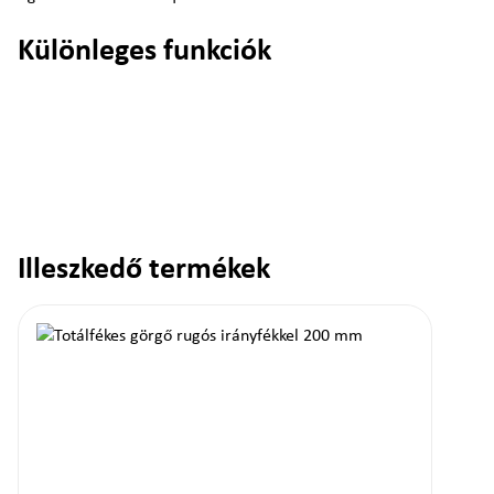
Különleges funkciók
Illeszkedő termékek
Termékgaléria kihagyása