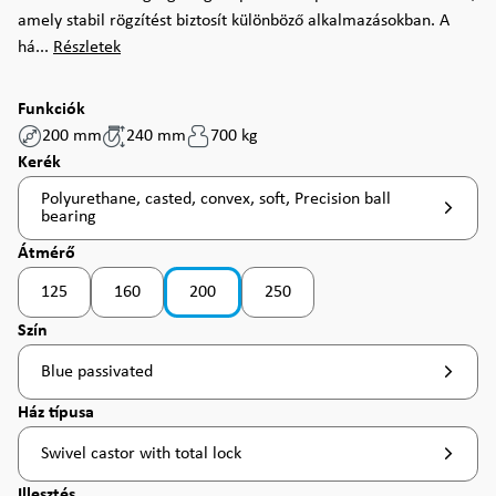
amely stabil rögzítést biztosít különböző alkalmazásokban. A
há...
Részletek
Funkciók
200 mm
240 mm
700 kg
Válasszon
Kerék
Polyurethane, casted, convex, soft, Precision ball
bearing
Válasszon
Átmérő
125
160
200
250
(Ez az opció jelenleg nem érhető el. )
(Ez az opció jelenleg nem érhető el. )
(Ez az opció jelenleg nem érhető el. )
(Ez az opció jelenleg nem érhető el.
Válasszon
Szín
Blue passivated
Válasszon
Ház típusa
Swivel castor with total lock
Válasszon
Illesztés