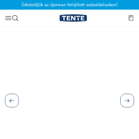
Üdvözöljük az újonnan felújított weboldalunkon!
Ugrás a kereséshez
Képgaléria kihagyása