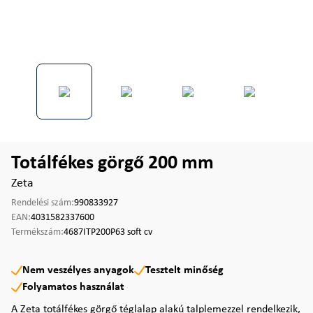
Totálfékes görgő 200 mm
Zeta
Rendelési szám:
990833927
EAN:
4031582337600
Termékszám:
4687ITP200P63 soft cv
Nem veszélyes anyagok
Tesztelt minőség
Folyamatos használat
A Zeta totálfékes görgő téglalap alakú talplemezzel rendelkezik,