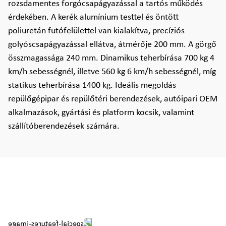
rozsdamentes forgócsapágyazással a tartós működés
érdekében. A kerék alumínium testtel és öntött
poliuretán futófelülettel van kialakítva, precíziós
golyóscsapágyazással ellátva, átmérője 200 mm. A görgő
összmagassága 240 mm. Dinamikus teherbírása 700 kg 4
km/h sebességnél, illetve 560 kg 6 km/h sebességnél, míg
statikus teherbírása 1400 kg. Ideális megoldás
repülőgépipar és repülőtéri berendezések, autóipari OEM
alkalmazások, gyártási és platform kocsik, valamint
szállítóberendezések számára.