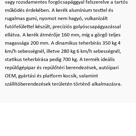
vagy rozsdamentes forgócsapággyal felszerelve a tartós
működés érdekében. A kerék alumínium testtel és
rugalmas gumi, nyomot nem hagyó, vulkanizált
futófelülettel készült, precíziós golyóscsapágyazással
ellátva. A kerék átmérője 160 mm, míg a görgő teljes
magassága 200 mm. A dinamikus teherbírás 350 kg 4
km/h sebességnél, illetve 280 kg 6 km/h sebességnél,
statikus teherbírása pedig 700 kg. A termék ideális
repülőgépipar és repülőtéri berendezések, autóipari
OEM, gyártási és platform kocsik, valamint
szállítóberendezések területén történő alkalmazásra.