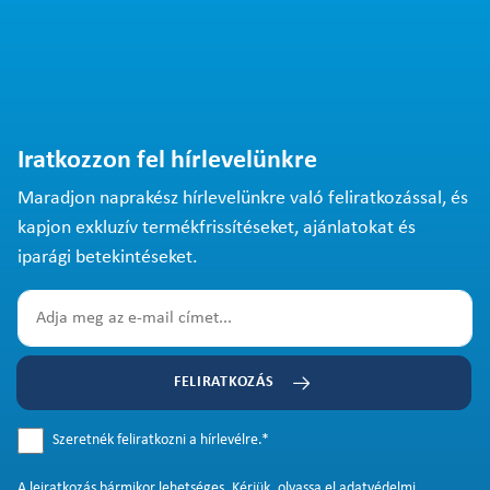
Iratkozzon fel hírlevelünkre
Maradjon naprakész hírlevelünkre való feliratkozással, és
kapjon exkluzív termékfrissítéseket, ajánlatokat és
iparági betekintéseket.
FELIRATKOZÁS
Szeretnék feliratkozni a hírlevélre.
*
A
leiratkozás
bármikor lehetséges. Kérjük, olvassa el
adatvédelmi