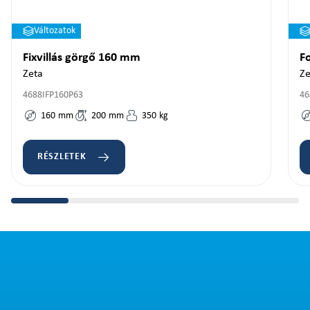
Változatok
Fixvillás görgő 160 mm
F
Zeta
Ze
4688IFP160P63
46
160
mm
200
mm
350
kg
RÉSZLETEK