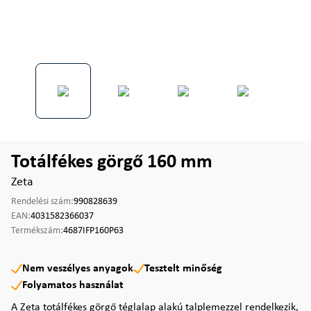
Totálfékes görgő 160 mm
Zeta
Rendelési szám:
990828639
EAN:
4031582366037
Termékszám:
4687IFP160P63
Nem veszélyes anyagok
Tesztelt minőség
Folyamatos használat
A Zeta totálfékes görgő téglalap alakú talplemezzel rendelkezik,