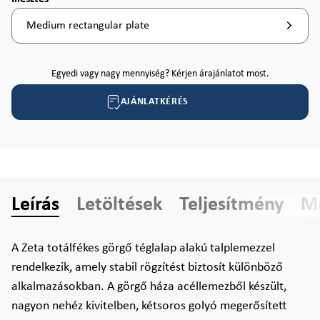
Medium rectangular plate
Egyedi vagy nagy mennyiség? Kérjen árajánlatot most.
AJÁNLATKÉRÉS
Leírás
Letöltések
Teljesítmény
Mű
A Zeta totálfékes görgő téglalap alakú talplemezzel
rendelkezik, amely stabil rögzítést biztosít különböző
alkalmazásokban. A görgő háza acéllemezből készült,
nagyon nehéz kivitelben, kétsoros golyó megerősített