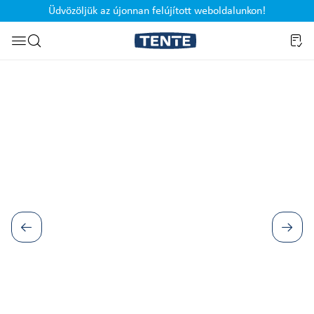
Üdvözöljük az újonnan felújított weboldalunkon!
Ugrás a kereséshez
Képgaléria kihagyása