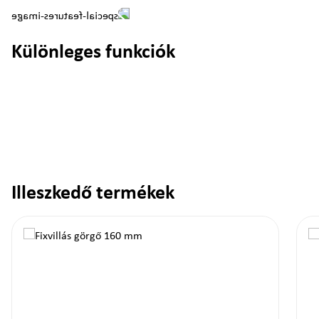
Különleges funkciók
Illeszkedő termékek
Termékgaléria kihagyása