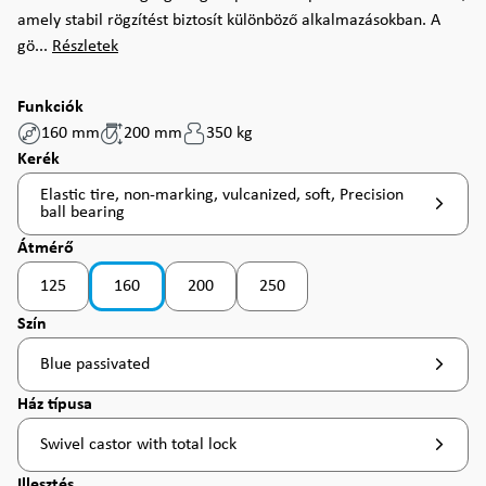
amely stabil rögzítést biztosít különböző alkalmazásokban. A
gö...
Részletek
Funkciók
160 mm
200 mm
350 kg
Válasszon
Kerék
Elastic tire, non-marking, vulcanized, soft, Precision
ball bearing
Válasszon
Átmérő
125
160
200
250
Válasszon
Szín
Blue passivated
Válasszon
Ház típusa
Swivel castor with total lock
Válasszon
Illesztés