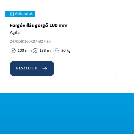
Változatok
Forgóvillás görgő 100 mm
Agila
2470DIK100R07-Ø27-30
100
mm
138
mm
80
kg
RÉSZLETEK