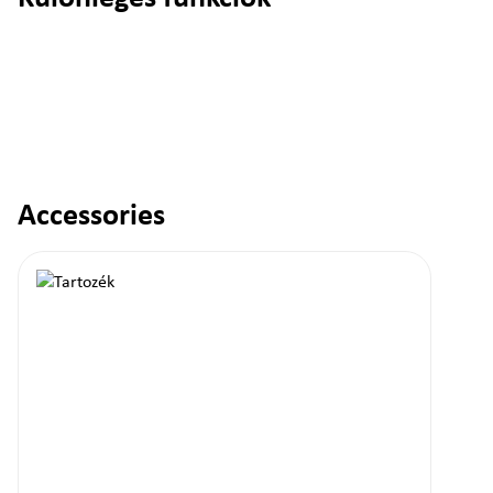
Accessories
Termékgaléria kihagyása