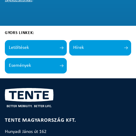
tájékoztatónkat
.
GYORS LINKEK:
Letöltések
Hírek
Események
TENTE MAGYARORSZÁG KFT.
Hunyadi János út 162