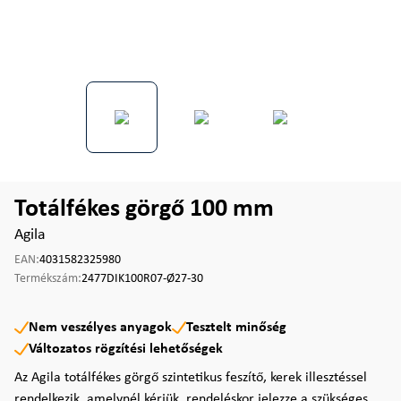
Totálfékes görgő 100 mm
Agila
EAN:
4031582325980
Termékszám:
2477DIK100R07-Ø27-30
Nem veszélyes anyagok
Tesztelt minőség
Változatos rögzítési lehetőségek
Az Agila totálfékes görgő szintetikus feszítő, kerek illesztéssel
rendelkezik, amelynél kérjük, rendeléskor jelezze a szükséges ...