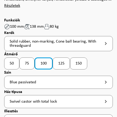
Részletek
Funkciók
100 mm
138 mm
80 kg
Válasszon
Kerék
Solid rubber, non-marking, Cone ball bearing, With
threadguard
Válasszon
Átmérő
50
75
100
125
150
(Ez az opció jelenleg nem érhető el. )
(Ez az opció jelenleg nem érhető el. )
Válasszon
Szín
Blue passivated
Válasszon
Ház típusa
Swivel castor with total lock
Válasszon
Illesztés