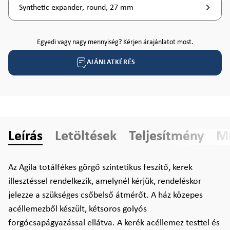
Synthetic expander, round, 27 mm
Egyedi vagy nagy mennyiség? Kérjen árajánlatot most.
AJÁNLATKÉRÉS
Leírás
Letöltések
Teljesítmény
Mű
Az Agila totálfékes görgő szintetikus feszítő, kerek
illesztéssel rendelkezik, amelynél kérjük, rendeléskor
jelezze a szükséges csőbelső átmérőt. A ház közepes
acéllemezből készült, kétsoros golyós
forgócsapágyazással ellátva. A kerék acéllemez testtel és