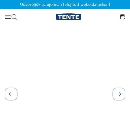
Üdvözöljük az újonnan felújított weboldalunkon!
Ugrás a kereséshez
Képgaléria kihagyása