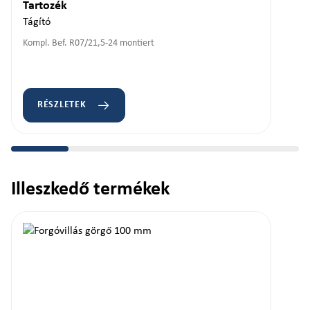
Tartozék
Tágító
Kompl. Bef. R07/21,5-24 montiert
RÉSZLETEK
Illeszkedő termékek
Termékgaléria kihagyása