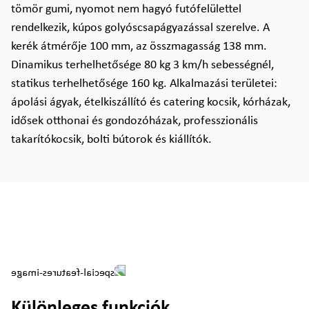
tömör gumi, nyomot nem hagyó futófelülettel
rendelkezik, kúpos golyóscsapágyazással szerelve. A
kerék átmérője 100 mm, az összmagasság 138 mm.
Dinamikus terhelhetősége 80 kg 3 km/h sebességnél,
statikus terhelhetősége 160 kg. Alkalmazási területei:
ápolási ágyak, ételkiszállító és catering kocsik, kórházak,
idősek otthonai és gondozóházak, professzionális
takarítókocsik, bolti bútorok és kiállítók.
Különleges funkciók