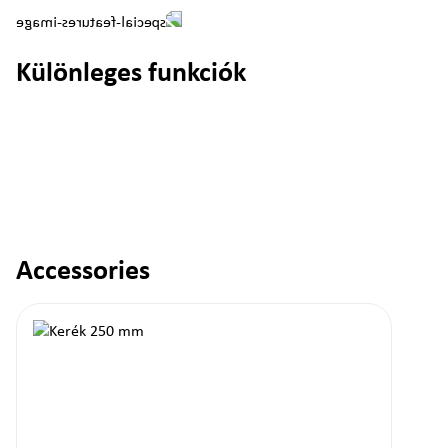
Különleges funkciók
Accessories
Termékgaléria kihagyása