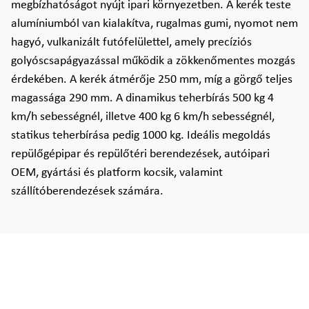
megbízhatóságot nyújt ipari környezetben. A kerék teste
alumíniumból van kialakítva, rugalmas gumi, nyomot nem
hagyó, vulkanizált futófelülettel, amely precíziós
golyóscsapágyazással működik a zökkenőmentes mozgás
érdekében. A kerék átmérője 250 mm, míg a görgő teljes
magassága 290 mm. A dinamikus teherbírás 500 kg 4
km/h sebességnél, illetve 400 kg 6 km/h sebességnél,
statikus teherbírása pedig 1000 kg. Ideális megoldás
repülőgépipar és repülőtéri berendezések, autóipari
OEM, gyártási és platform kocsik, valamint
szállítóberendezések számára.