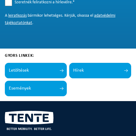
Szeretnék feliratkozni a hírlevélre.
*
A
leiratkozás
bármikor lehetséges. Kérjük, olvassa el
adatvédelmi
tájékoztatónkat
.
GYORS LINKEK:
Letöltések
Hírek
Események