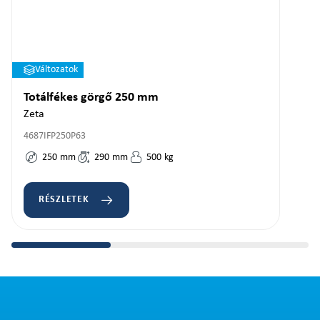
Változatok
Totálfékes görgő 250 mm
Zeta
4687IFP250P63
250
mm
290
mm
500
kg
RÉSZLETEK