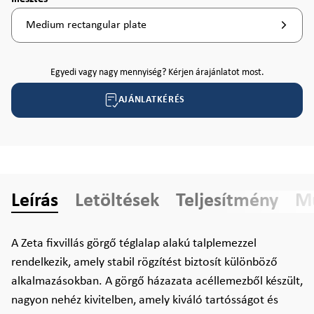
Medium rectangular plate
Egyedi vagy nagy mennyiség? Kérjen árajánlatot most.
AJÁNLATKÉRÉS
Leírás
Letöltések
Teljesítmény
Mű
A Zeta fixvillás görgő téglalap alakú talplemezzel
rendelkezik, amely stabil rögzítést biztosít különböző
alkalmazásokban. A görgő házazata acéllemezből készült,
nagyon nehéz kivitelben, amely kiváló tartósságot és