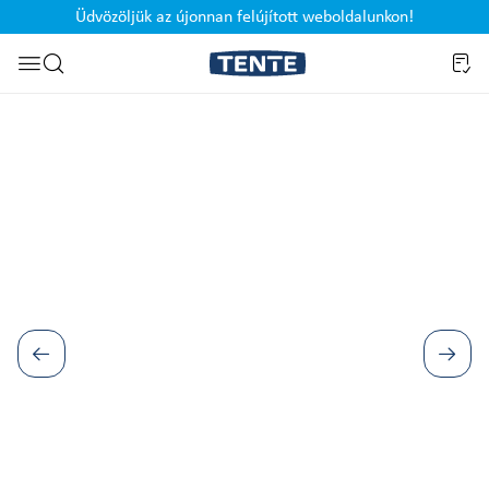
Üdvözöljük az újonnan felújított weboldalunkon!
Ugrás a kereséshez
Képgaléria kihagyása