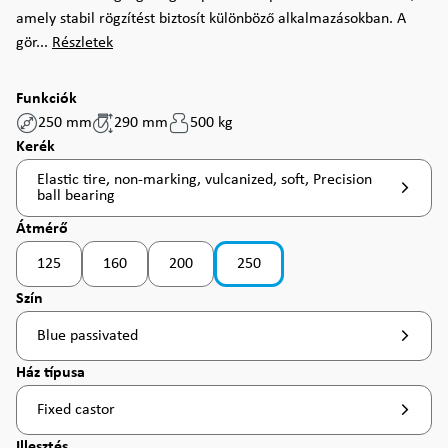
amely stabil rögzítést biztosít különböző alkalmazásokban. A
gör...
Részletek
Funkciók
250 mm
290 mm
500 kg
Válasszon
Kerék
Elastic tire, non-marking, vulcanized, soft, Precision
ball bearing
Válasszon
Átmérő
125
160
200
250
Válasszon
Szín
Blue passivated
Válasszon
Ház típusa
Fixed castor
Válasszon
Illesztés