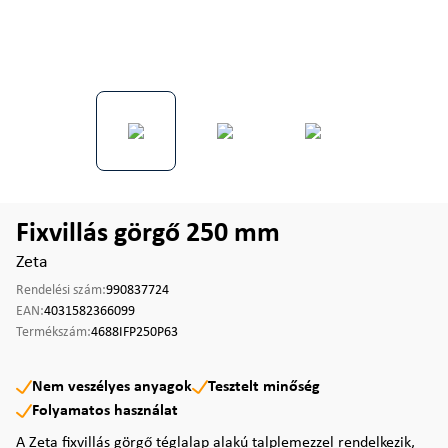
Fixvillás görgő 250 mm
Zeta
Rendelési szám:
990837724
EAN:
4031582366099
Termékszám:
4688IFP250P63
Nem veszélyes anyagok
Tesztelt minőség
Folyamatos használat
A Zeta fixvillás görgő téglalap alakú talplemezzel rendelkezik,