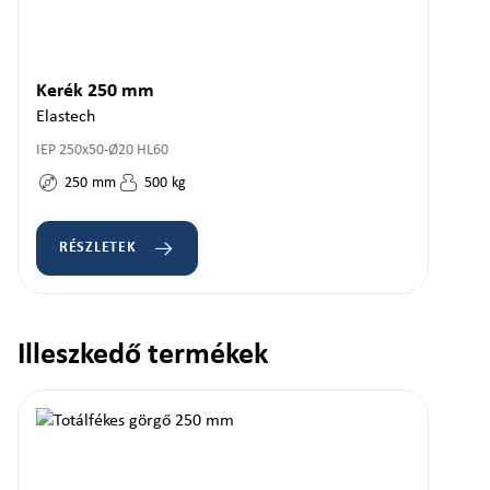
Kerék 250 mm
Elastech
IEP 250x50-Ø20 HL60
250
mm
500
kg
RÉSZLETEK
Illeszkedő termékek
Termékgaléria kihagyása