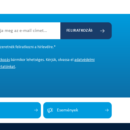
FELIRATKOZÁS
zeretnék feliratkozni a hírlevélre.
*
atkozás
bármikor lehetséges. Kérjük, olvassa el
adatvédelmi
ztatónkat
.
Események