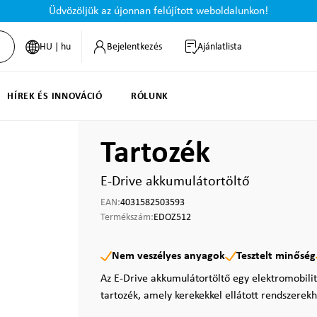
Üdvözöljük az újonnan felújított weboldalunkon!
HU | hu
Bejelentkezés
Ajánlatlista
HÍREK ÉS INNOVÁCIÓ
RÓLUNK
Tartozék
E-Drive akkumulátortöltő
EAN:
4031582503593
Termékszám:
EDOZ512
Nem veszélyes anyagok
Tesztelt minőség
Az E-Drive akkumulátortöltő egy elektromobilit
tartozék, amely kerekekkel ellátott rendszerekh