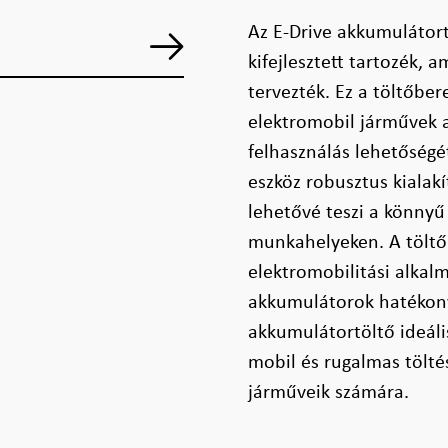
Az E-Drive akkumulátort
kifejlesztett tartozék, 
tervezték. Ez a töltőbe
elektromobil járművek a
felhasználás lehetőségé
eszköz robusztus kialakí
lehetővé teszi a könnyű 
munkahelyeken. A töltőr
elektromobilitási alkalm
akkumulátorok hatékony 
akkumulátortöltő ideáli
mobil és rugalmas tölté
járműveik számára.