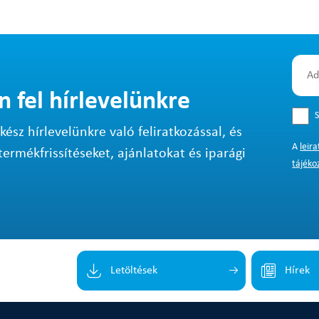
n fel hírlevelünkre
S
sz hírlevelünkre való feliratkozással, és
A
leir
termékfrissítéseket, ajánlatokat és iparági
tájéko
Letöltések
Hírek