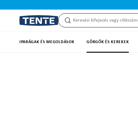
reséshez
Ugrás a fő navigációhoz
IPARÁGAK ÉS MEGOLDÁSOK
GÖRGŐK ÉS KEREKEK
Képgaléria kihagyása