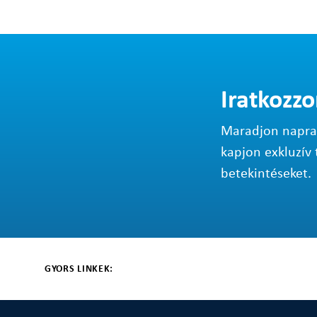
Iratkozzo
Maradjon napraké
kapjon exkluzív 
betekintéseket.
GYORS LINKEK: