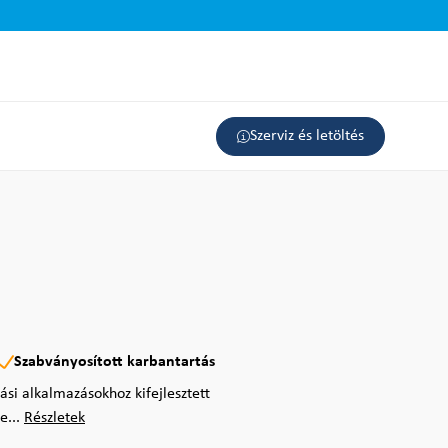
Szerviz és letöltés
Szabványosított karbantartás
ási alkalmazásokhoz kifejlesztett
e...
Részletek