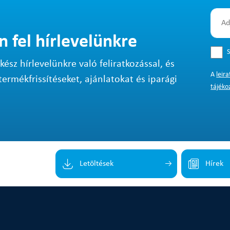
n fel hírlevelünkre
S
sz hírlevelünkre való feliratkozással, és
A
leir
termékfrissítéseket, ajánlatokat és iparági
tájéko
Letöltések
Hírek