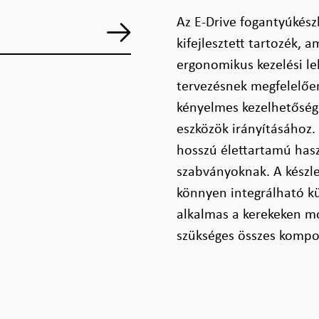
Az E-Drive fogantyúkész
kifejlesztett tartozék,
ergonomikus kezelési le
tervezésnek megfelelően
kényelmes kezelhetőség
eszközök irányításához. 
hosszú élettartamú haszn
szabványoknak. A készl
könnyen integrálható kü
alkalmas a kerekeken m
szükséges összes kompo