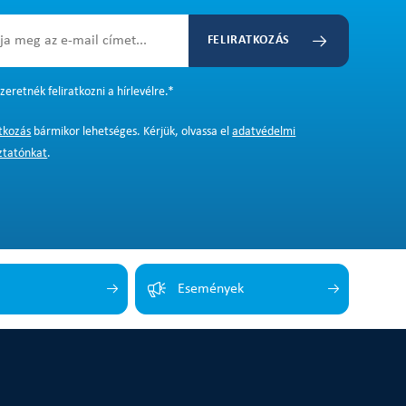
FELIRATKOZÁS
zeretnék feliratkozni a hírlevélre.
*
atkozás
bármikor lehetséges. Kérjük, olvassa el
adatvédelmi
ztatónkat
.
Események