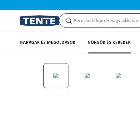
reséshez
Ugrás a fő navigációhoz
IPARÁGAK ÉS MEGOLDÁSOK
GÖRGŐK ÉS KEREKEK
Képgaléria kihagyása