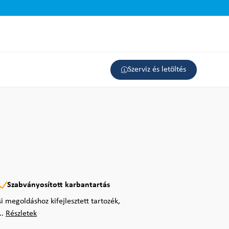
Szerviz és letöltés
Szabványosított karbantartás
i megoldáshoz kifejlesztett tartozék,
..
Részletek