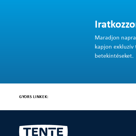
Iratkozzo
Maradjon napraké
kapjon exkluzív 
betekintéseket.
GYORS LINKEK: