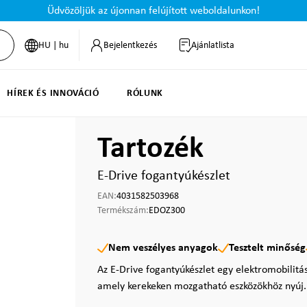
Üdvözöljük az újonnan felújított weboldalunkon!
HU | hu
Bejelentkezés
Ajánlatlista
HÍREK ÉS INNOVÁCIÓ
RÓLUNK
Tartozék
E-Drive fogantyúkészlet
EAN:
4031582503968
Termékszám:
EDOZ300
Nem veszélyes anyagok
Tesztelt minőség
Az E-Drive fogantyúkészlet egy elektromobilitás
amely kerekeken mozgatható eszközökhöz nyúj.