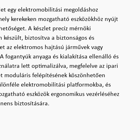
let egy elektromobilitási megoldáshoz
 amely kerekeken mozgatható eszközökhöz nyújt
hetőséget. A készlet precíz mérnöki
 készült, biztosítva a biztonságos és
et az elektromos hajtású járművek vagy
A fogantyúk anyaga és kialakítása ellenálló és
álatra lett optimalizálva, megfelelve az ipari
et moduláris felépítésének köszönhetően
lönféle elektromobilitási platformokba, és
ozgatható eszközök ergonomikus vezérléséhez
nens biztosítására.