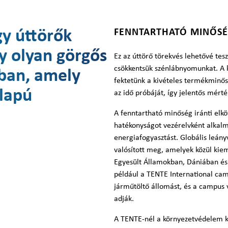
gy úttörők
FENNTARTHATÓ MINŐSÉ
y olyan görgős
Ez az úttörő törekvés lehetővé te
csökkentsük szénlábnyomunkat. A k
ban, amely
fektetünk a kivételes termékminős
lapú
az idő próbáját, így jelentős mért
A fenntartható minőség iránti elkö
hatékonyságot vezérelvként alkalma
energiafogyasztást. Globális leán
valósított meg, amelyek közül kie
Egyesült Államokban, Dániában és 
például a TENTE International cam
járműtöltő állomást, és a campus
adják.
A TENTE-nél a környezetvédelem kö