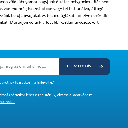
ndó zöld lábnyomot hagyjunk értékes bolygónkon. Bár nem
s van ma még használatban vagy fel lett találva, átfogó
ssünk be új anyagokat és technológiákat, amelyek erősítik
ünket. Maradjon velünk a további kezdeményezésekért.
FELIRATKOZÁS
zeretnék feliratkozni a hírlevélre.
*
atkozás
bármikor lehetséges. Kérjük, olvassa el
adatvédelmi
ztatónkat
.