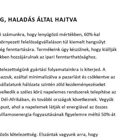
G, HALADÁS ÁLTAL HAJTVA
szi számunkra, hogy lenyűgöző mértékben, 60%-kal
örnyezeti felelősségvállaláson túl kiemelt hangsúlyt
ég fenntartására. Termékeink úgy készülnek, hogy kiállják
ékben hozzájárulnak az ipari fenntarthatósághoz.
telezettségünk gyártási folyamatainkra is kiterjed. A
zzuk, ezáltal minimalizálva a pazarlást és csökkentve az
yvállalatunk hálózata szintén zöld kezdeményezéseket
melkedik a széles körű napelemes rendszerek telepítése az
Dél-Afrikában, és további országok következnek. Vegyük
pust, ahol a napelemek látják el energiával az összes
 villamosenergia-fogyasztásának figyelemre méltó 50%-át
zös kötelezettség. Elszántak vagyunk arra, hogy