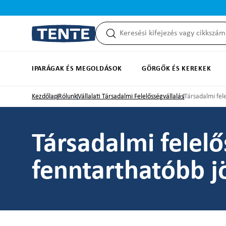
reséshez
Ugrás a fő navigációhoz
IPARÁGAK ÉS MEGOLDÁSOK
GÖRGŐK ÉS KEREKEK
Kezdőlap
Rólunk
Vállalati Társadalmi Felelősségvállalás
Társadalmi fel
Társadalmi felelő
fenntarthatóbb j