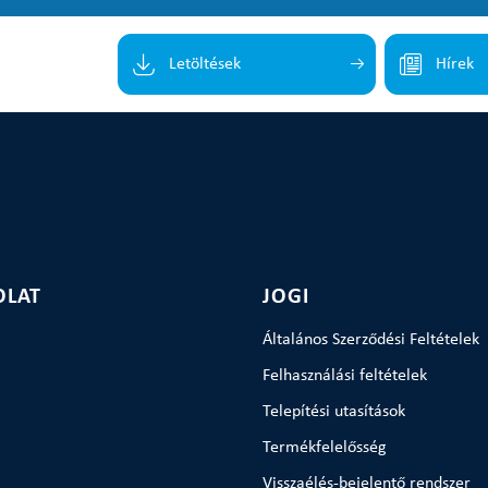
Letöltések
Hírek
OLAT
JOGI
Általános Szerződési Feltételek
Felhasználási feltételek
Telepítési utasítások
Termékfelelősség
Visszaélés-bejelentő rendszer