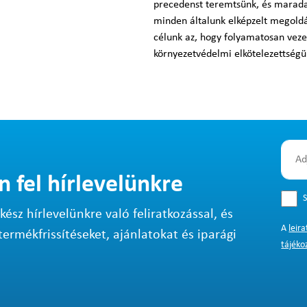
precedenst teremtsünk, és marada
minden általunk elképzelt megoldá
célunk az, hogy folyamatosan veze
környezetvédelmi elkötelezettség
n fel hírlevelünkre
S
sz hírlevelünkre való feliratkozással, és
A
leir
termékfrissítéseket, ajánlatokat és iparági
tájéko