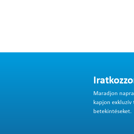
Iratkozzo
Maradjon napraké
kapjon exkluzív 
betekintéseket.