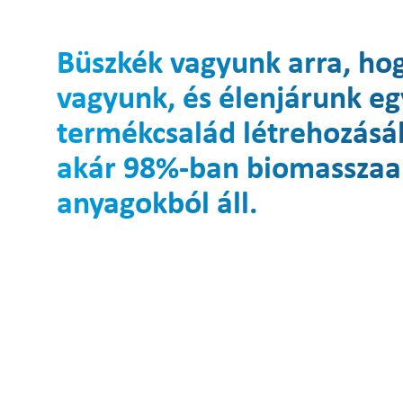
Büszkék vagyunk arra, ho
vagyunk, és élenjárunk eg
termékcsalád létrehozásá
akár 98%-ban biomasszaa
anyagokból áll.