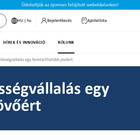
Üdvözöljük az újonnan felújított weboldalunkon!
HU | hu
Bejelentkezés
Ajánlatlista
HÍREK ÉS INNOVÁCIÓ
RÓLUNK
elősségvállalás egy fenntarthatóbb jövőért
sségvállalás egy
övőért