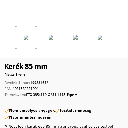
Kerék 85 mm
Novatech
Rendelési szám:
199831642
EAN:
4031582331004
Termékszám:
ETX 085x110-Ø25 HL115-Type A
Nem veszélyes anyagok
Tesztelt minőség
Nyommentes mozgás
A Novatech kerék egy 85 mm átmérőjű, acél és vas testből