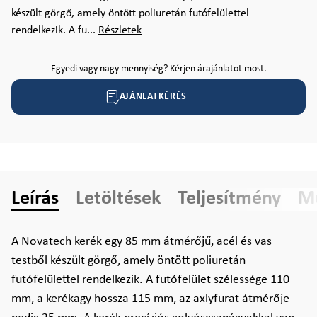
készült görgő, amely öntött poliuretán futófelülettel
rendelkezik. A fu...
Részletek
Egyedi vagy nagy mennyiség? Kérjen árajánlatot most.
AJÁNLATKÉRÉS
Leírás
Letöltések
Teljesítmény
Mű
A Novatech kerék egy 85 mm átmérőjű, acél és vas
testből készült görgő, amely öntött poliuretán
futófelülettel rendelkezik. A futófelület szélessége 110
mm, a kerékagy hossza 115 mm, az axlyfurat átmérője