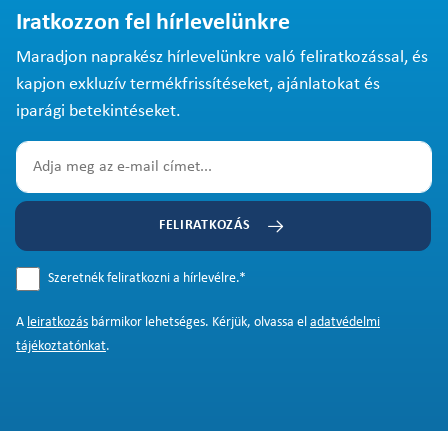
Iratkozzon fel hírlevelünkre
Maradjon naprakész hírlevelünkre való feliratkozással, és
kapjon exkluzív termékfrissítéseket, ajánlatokat és
iparági betekintéseket.
FELIRATKOZÁS
Szeretnék feliratkozni a hírlevélre.
*
A
leiratkozás
bármikor lehetséges. Kérjük, olvassa el
adatvédelmi
tájékoztatónkat
.