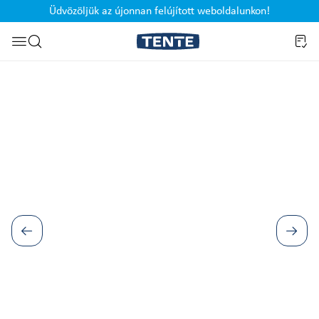
Üdvözöljük az újonnan felújított weboldalunkon!
Ugrás a kereséshez
Képgaléria kihagyása