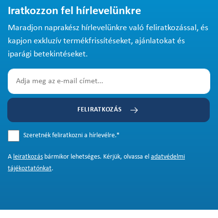
Iratkozzon fel hírlevelünkre
Maradjon naprakész hírlevelünkre való feliratkozással, és
kapjon exkluzív termékfrissítéseket, ajánlatokat és
iparági betekintéseket.
FELIRATKOZÁS
Szeretnék feliratkozni a hírlevélre.
*
A
leiratkozás
bármikor lehetséges. Kérjük, olvassa el
adatvédelmi
tájékoztatónkat
.