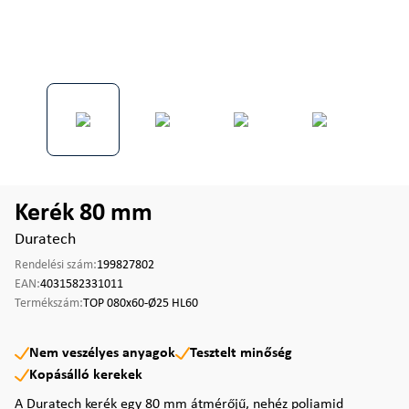
Kerék 80 mm
Duratech
Rendelési szám:
199827802
EAN:
4031582331011
Termékszám:
TOP 080x60-Ø25 HL60
Nem veszélyes anyagok
Tesztelt minőség
Kopásálló kerekek
A Duratech kerék egy 80 mm átmérőjű, nehéz poliamid