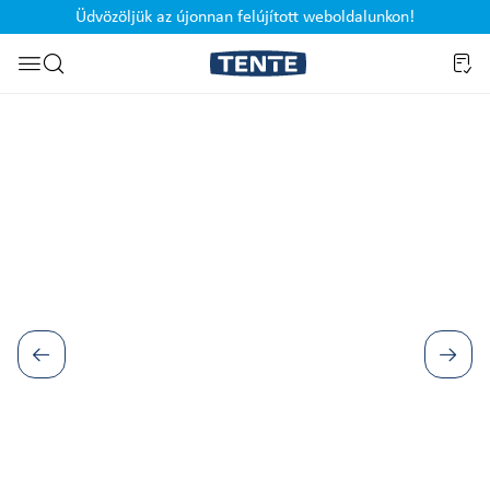
Üdvözöljük az újonnan felújított weboldalunkon!
Ugrás a kereséshez
Képgaléria kihagyása