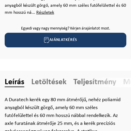
anyagból készült görgő, amely 60 mm széles futófelülettel és 60
mm hosszú ná...
Részletek
Egyedi vagy nagy mennyiség? Kérjen árajánlatot most.
AJÁNLATKÉRÉS
Leírás
Letöltések
Teljesítmény
Mű
A Duratech kerék egy 80 mm átmérőjű, nehéz poliamid
anyagból készült görgő, amely 60 mm széles
futófelülettel és 60 mm hosszú nábbal rendelkezik. Az
axle furatának átmérője 25 mm, és a kerék precíziós