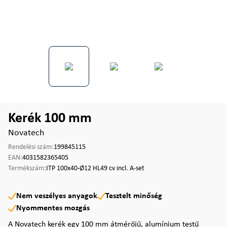
Kerék 100 mm
Novatech
Rendelési szám:
199845115
EAN:
4031582365405
Termékszám:
ITP 100x40-Ø12 HL49 cv incl. A-set
Nem veszélyes anyagok
Tesztelt minőség
Nyommentes mozgás
A Novatech kerék egy 100 mm átmérőjű, alumínium testű