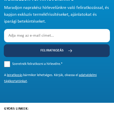
Maradjon naprakész hírlevelünkre való feliratkozással, és
kapjon exkluzív termékfrissítéseket, ajánlatokat és
iparági betekintéseket.
FELIRATKOZÁS
Szeretnék feliratkozni a hírlevélre.
*
A
leiratkozás
bármikor lehetséges. Kérjük, olvassa el
adatvédelmi
tájékoztatónkat
.
GYORS LINKEK: