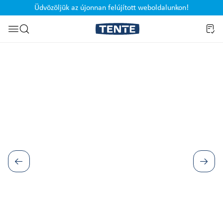
Üdvözöljük az újonnan felújított weboldalunkon!
Ugrás a kereséshez
Képgaléria kihagyása