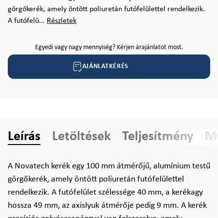
görgőkerék, amely öntött poliuretán futófelülettel rendelkezik.
A futófelü...
Részletek
Egyedi vagy nagy mennyiség? Kérjen árajánlatot most.
AJÁNLATKÉRÉS
Leírás
Letöltések
Teljesítmény
Mű
A Novatech kerék egy 100 mm átmérőjű, alumínium testű
görgőkerék, amely öntött poliuretán futófelülettel
rendelkezik. A futófelület szélessége 40 mm, a kerékagy
hossza 49 mm, az axislyuk átmérője pedig 9 mm. A kerék